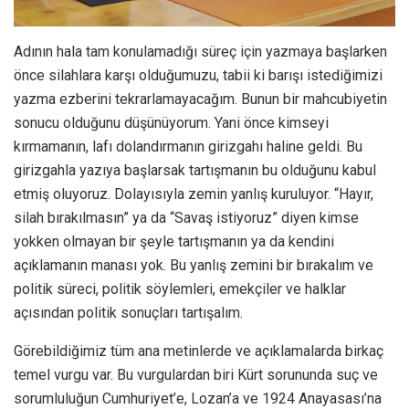
Adının hala tam konulamadığı süreç için yazmaya başlarken
önce silahlara karşı olduğumuzu, tabii ki barışı istediğimizi
yazma ezberini tekrarlamayacağım. Bunun bir mahcubiyetin
sonucu olduğunu düşünüyorum. Yani önce kimseyi
kırmamanın, lafı dolandırmanın girizgahı haline geldi. Bu
girizgahla yazıya başlarsak tartışmanın bu olduğunu kabul
etmiş oluyoruz. Dolayısıyla zemin yanlış kuruluyor. “Hayır,
silah bırakılmasın” ya da “Savaş istiyoruz” diyen kimse
yokken olmayan bir şeyle tartışmanın ya da kendini
açıklamanın manası yok. Bu yanlış zemini bir bırakalım ve
politik süreci, politik söylemleri, emekçiler ve halklar
açısından politik sonuçları tartışalım.
Görebildiğimiz tüm ana metinlerde ve açıklamalarda birkaç
temel vurgu var. Bu vurgulardan biri Kürt sorununda suç ve
sorumluluğun Cumhuriyet’e, Lozan’a ve 1924 Anayasası’na