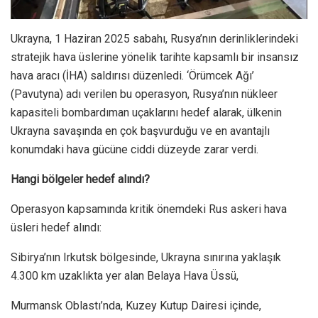
Ukrayna, 1 Haziran 2025 sabahı, Rusya’nın derinliklerindeki
stratejik hava üslerine yönelik tarihte kapsamlı bir insansız
hava aracı (İHA) saldırısı düzenledi. ‘Örümcek Ağı’
(Pavutyna) adı verilen bu operasyon, Rusya’nın nükleer
kapasiteli bombardıman uçaklarını hedef alarak, ülkenin
Ukrayna savaşında en çok başvurduğu ve en avantajlı
konumdaki hava gücüne ciddi düzeyde zarar verdi.
Hangi bölgeler hedef alındı?
Operasyon kapsamında kritik önemdeki Rus askeri hava
üsleri hedef alındı:
Sibirya’nın Irkutsk bölgesinde, Ukrayna sınırına yaklaşık
4.300 km uzaklıkta yer alan Belaya Hava Üssü,
Murmansk Oblastı’nda, Kuzey Kutup Dairesi içinde,