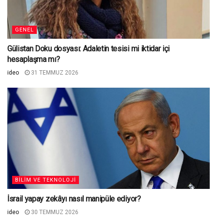
GENEL
Gülistan Doku dosyası: Adaletin tesisi mi iktidar içi
hesaplaşma mı?
ideo
31 TEMMUZ 2026
BILIM VE TEKNOLOJI
İsrail yapay zekâyı nasıl manipüle ediyor?
ideo
30 TEMMUZ 2026