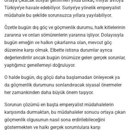
ortaya çıkacak sosyal gerilimleri yılda birkaç milyar avroya
Türkiye’ye havale edebiliyor. Suriye’ye yönelik emperyalist
müdahale bu şekilde sorunsuzca yıllara yayılabiliyor.
Özetle bugün dış göç ve göçmenlik durumu, halk kitlelerinin
zararına ve onları sömürenlerin yararına işliyor. Dolayısıyla
bugün emeğin ve halkın çıkarlarına olan, mevcut göç
düzenine karşı olmak. Elbette istisna durumlar ayrıca
değerlendirilir ancak bugün önümüze gelen gerçek sorunlar,
yaptığımız genellemeyi doğruluyor.
O halde bugün, dış göçü daha başlamadan önleyecek ya
da göçmenlik durumunu sonlandıracak siyasal önermeler
her zamankinden daha büyük önem taşıyor.
Sorunun çözümü en başta emperyalist müdahalelerin
karşısında durmaktan, bu müdahaleler sonucu ortaya çıkan
göçmenlik olgusunun nasıl sona erdirilebileceğini
göstermekten ve halkı gerçek sorumlulara karşı