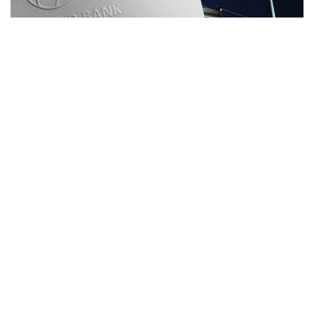
Türkiye’de 2023 seçimlerinin ardından uygulanmaya
başlanan yeni ekonomi politikası küresel sermaye
çevrelerinden tam destek görürken, en dikkat çeken
kurumsal destekler Dünya Bankası ve Uluslararası Para
Fonu’ndan (IMF) geldi.
Dünya Bankası geçtiğimiz haftalarda Türkiye’ye ek 18
milyar dolarlık daha finansman sağlayacağını açıklarken
karar Türkiye kamuoyunda özellikle göçmen kotası
üzerinden tartışma konusu oldu. Biz de bu yazımızda
Dünya Bankası’nın Türkiye’ye sağladığı son kredileri
tartışmaya açacağız.