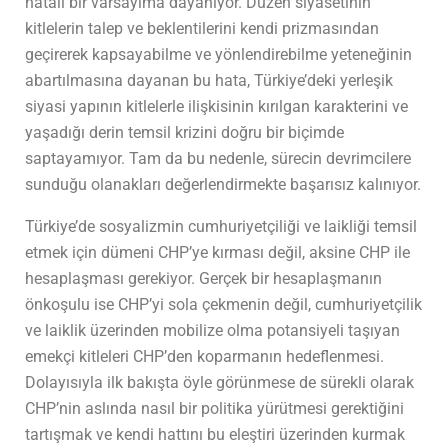
hatalı bir varsayıma dayanıyor. Düzen siyasetinin
kitlelerin talep ve beklentilerini kendi prizmasından
geçirerek kapsayabilme ve yönlendirebilme yeteneğinin
abartılmasına dayanan bu hata, Türkiye’deki yerleşik
siyasi yapının kitlelerle ilişkisinin kırılgan karakterini ve
yaşadığı derin temsil krizini doğru bir biçimde
saptayamıyor. Tam da bu nedenle, sürecin devrimcilere
sunduğu olanakları değerlendirmekte başarısız kalınıyor.
Türkiye’de sosyalizmin cumhuriyetçiliği ve laikliği temsil
etmek için dümeni CHP’ye kırması değil, aksine CHP ile
hesaplaşması gerekiyor. Gerçek bir hesaplaşmanın
önkoşulu ise CHP’yi sola çekmenin değil, cumhuriyetçilik
ve laiklik üzerinden mobilize olma potansiyeli taşıyan
emekçi kitleleri CHP’den koparmanın hedeflenmesi.
Dolayısıyla ilk bakışta öyle görünmese de sürekli olarak
CHP’nin aslında nasıl bir politika yürütmesi gerektiğini
tartışmak ve kendi hattını bu eleştiri üzerinden kurmak