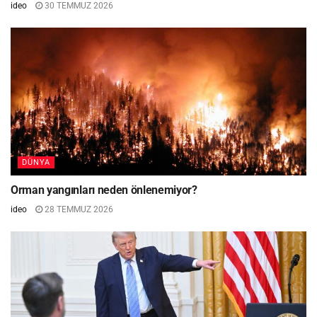
ideo
30 TEMMUZ 2026
DÜNYA
Orman yangınları neden önlenemiyor?
ideo
28 TEMMUZ 2026