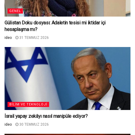
GENEL
Gülistan Doku dosyası: Adaletin tesisi mi iktidar içi
hesaplaşma mı?
ideo
31 TEMMUZ 2026
BILIM VE TEKNOLOJI
İsrail yapay zekâyı nasıl manipüle ediyor?
ideo
30 TEMMUZ 2026