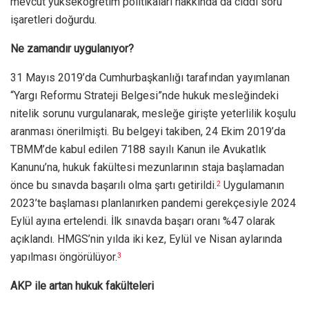
mevcut yükseköğretim politikaları hakkında da ciddi soru
işaretleri doğurdu.
Ne zamandır uygulanıyor?
31 Mayıs 2019’da Cumhurbaşkanlığı tarafından yayımlanan
“Yargı Reformu Strateji Belgesi”nde hukuk mesleğindeki
nitelik sorunu vurgulanarak, mesleğe girişte yeterlilik koşulu
aranması önerilmişti. Bu belgeyi takiben, 24 Ekim 2019’da
TBMM’de kabul edilen 7188 sayılı Kanun ile Avukatlık
Kanunu’na, hukuk fakültesi mezunlarının staja başlamadan
önce bu sınavda başarılı olma şartı getirildi.
Uygulamanın
2
2023’te başlaması planlanırken pandemi gerekçesiyle 2024
Eylül ayına ertelendi. İlk sınavda başarı oranı %47 olarak
açıklandı. HMGS’nin yılda iki kez, Eylül ve Nisan aylarında
yapılması öngörülüyor.
3
AKP ile artan hukuk fakülteleri