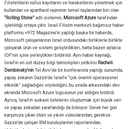
Filistinlilerin nüfus kayıtlarını ve hareketlerini yönetmek için
kullanılan ve apartheid rejiminin temel taşlarından biri olan
“Rolling Stone”
adlı sistemin,
Microsoft Azure
tarafından
işletildiği ortaya çıktı. İsrail-Filistin merkezli bağımsız haber
platformu +972 Magazine’in yaptığı başka bir haberde,
Microsoft çalışanlarının İsrail ordusundaki birliklerle birlikte
çalışarak ürün ve sistem geliştirdikleri, hatta bazen aylarca
IDF’nin içine yerleştikleri bildirildi. Aynı haber kaynağı,
İsrail’in en üst düzey bilgi teknolojileri yetkilisi
Racheli
Dembinsky’nin
Tel Aviv’de bir konferansta yaptığı sunumda,
yapay zekanın Gazze’de İsrail’e “çok önemli operasyonel
etkinlik” sağladığını söylediğini; bu sırada arkasındaki dev
ekranda Microsoft Azure logosunun yer aldığını bildirdi.
Ayrıca, İsrail’in suikast listelerini oluşturmak için büyük veri
ve yapay zekadan yararlandığı da biliniyor. Gerek her gün
karşımıza çıkan ölüm ve yıkım videolarından, gerekse
Gazze’de çalışan BM kuruluşlarının raporlarından,