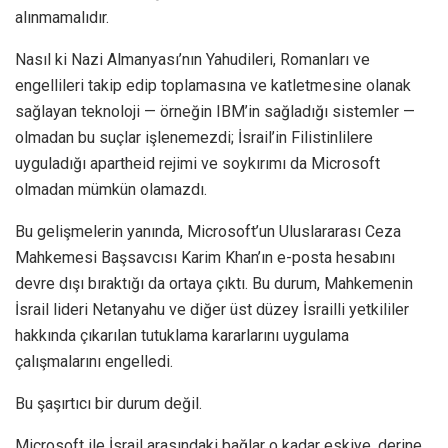
alınmamalıdır.
Nasıl ki Nazi Almanyası’nın Yahudileri, Romanları ve
engellileri takip edip toplamasına ve katletmesine olanak
sağlayan teknoloji — örneğin IBM’in sağladığı sistemler —
olmadan bu suçlar işlenemezdi; İsrail’in Filistinlilere
uyguladığı apartheid rejimi ve soykırımı da Microsoft
olmadan mümkün olamazdı.
Bu gelişmelerin yanında, Microsoft’un Uluslararası Ceza
Mahkemesi Başsavcısı Karim Khan’ın e-posta hesabını
devre dışı bıraktığı da ortaya çıktı. Bu durum, Mahkemenin
İsrail lideri Netanyahu ve diğer üst düzey İsrailli yetkililer
hakkında çıkarılan tutuklama kararlarını uygulama
çalışmalarını engelledi.
Bu şaşırtıcı bir durum değil.
Microsoft ile İsrail arasındaki bağlar o kadar eskiye, derine