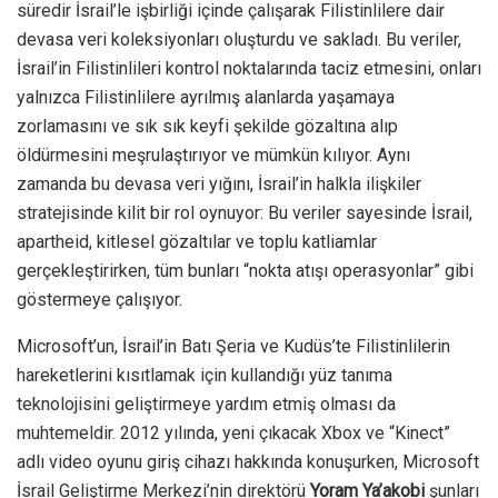
süredir İsrail’le işbirliği içinde çalışarak Filistinlilere dair
devasa veri koleksiyonları oluşturdu ve sakladı. Bu veriler,
İsrail’in Filistinlileri kontrol noktalarında taciz etmesini, onları
yalnızca Filistinlilere ayrılmış alanlarda yaşamaya
zorlamasını ve sık sık keyfi şekilde gözaltına alıp
öldürmesini meşrulaştırıyor ve mümkün kılıyor. Aynı
zamanda bu devasa veri yığını, İsrail’in halkla ilişkiler
stratejisinde kilit bir rol oynuyor: Bu veriler sayesinde İsrail,
apartheid, kitlesel gözaltılar ve toplu katliamlar
gerçekleştirirken, tüm bunları “nokta atışı operasyonlar” gibi
göstermeye çalışıyor.
Microsoft’un, İsrail’in Batı Şeria ve Kudüs’te Filistinlilerin
hareketlerini kısıtlamak için kullandığı yüz tanıma
teknolojisini geliştirmeye yardım etmiş olması da
muhtemeldir. 2012 yılında, yeni çıkacak Xbox ve “Kinect”
adlı video oyunu giriş cihazı hakkında konuşurken, Microsoft
İsrail Geliştirme Merkezi’nin direktörü
Yoram Ya’akobi
şunları