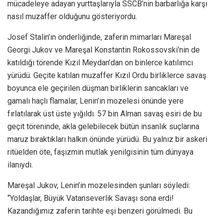
mücadeleye adayan yurttaşlarıyla SSCB’nin barbarlığa karşı
nasıl muzaffer olduğunu gösteriyordu.
Josef Stalin’in önderliğinde, zaferin mimarları Mareşal
Georgi Jukov ve Mareşal Konstantin Rokossovski’nin de
katıldığı törende Kızıl Meydan’dan on binlerce katılımcı
yürüdü. Geçite katılan muzaffer Kızıl Ordu birliklerce savaş
boyunca ele geçirilen düşman birliklerin sancakları ve
gamalı haçlı flamalar, Lenin’in mozelesi önünde yere
fırlatılarak üst üste yığıldı. 57 bin Alman savaş esiri de bu
geçit töreninde, akla gelebilecek bütün insanlık suçlarına
maruz bıraktıkları halkın önünde yürüdü. Bu yalnız bir askeri
ritüelden öte, faşizmin mutlak yenilgisinin tüm dünyaya
ilanıydı.
Mareşal Jukov, Lenin’in mozelesinden şunları söyledi:
“Yoldaşlar, Büyük Vatanseverlik Savaşı sona erdi!
Kazandığımız zaferin tarihte eşi benzeri görülmedi. Bu