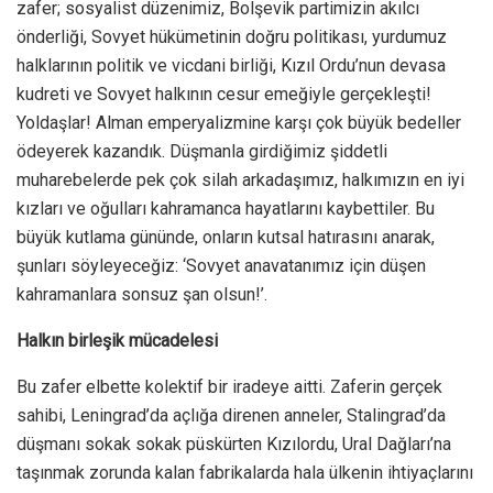
zafer; sosyalist düzenimiz, Bolşevik partimizin akılcı
önderliği, Sovyet hükümetinin doğru politikası, yurdumuz
halklarının politik ve vicdani birliği, Kızıl Ordu’nun devasa
kudreti ve Sovyet halkının cesur emeğiyle gerçekleşti!
Yoldaşlar! Alman emperyalizmine karşı çok büyük bedeller
ödeyerek kazandık. Düşmanla girdiğimiz şiddetli
muharebelerde pek çok silah arkadaşımız, halkımızın en iyi
kızları ve oğulları kahramanca hayatlarını kaybettiler. Bu
büyük kutlama gününde, onların kutsal hatırasını anarak,
şunları söyleyeceğiz: ‘Sovyet anavatanımız için düşen
kahramanlara sonsuz şan olsun!’.
Halkın birleşik mücadelesi
Bu zafer elbette kolektif bir iradeye aitti. Zaferin gerçek
sahibi, Leningrad’da açlığa direnen anneler, Stalingrad’da
düşmanı sokak sokak püskürten Kızılordu, Ural Dağları’na
taşınmak zorunda kalan fabrikalarda hala ülkenin ihtiyaçlarını