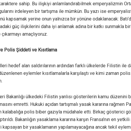
araktere sahip. Bu ilişkiyi anlamlandırabilmek emperyalizmin Or
gularını irdeleyen bir tartışma ile mümkün. Bu yazı ise emperyalist B
ünü kapsamak yerine onun yalnızca bir yönüne odaklanacak: Batı’da
adaki güç ilişkilerini daha iyi anlamak adına bir katkı sunmakla birl
ne çıkarmayı amaçlıyoruz.
ere Polis Şiddeti ve Kısıtlama
illeri hedef alan saldırılarının ardından farklı ülkelerde Filistin il
üzenlenen eylemler kısıtlamalarla karşılaştı ve kimi zaman polis
m.
eri Bakanlığı ülkedeki Filistin yanlısı gösterilerin kamu düzenini 
sını emretti. Hukuki açıdan tartışmalı yasak kararına rağmen Paris
 kalabalığa polis biber gazıyla müdahale etti. Birkaç gösterici gö
tırıldı. Bakanlığın yasaklama kararına karşın Fransa’nın en yetki
eri kapsayan bir yasaklamanın yapılamayacağına ancak tekil eylem