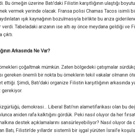
di. Bu örneğin üzerine Batı’daki Filistin karşıtlığının ulaştığı boyut
rnek vermek yerinde olacak. Fransa polisi Chamas Tacos isimli bi
 aydınlatan ışık kaynağının bozulmasıyla birlikte bu arıza giderile
r verdi. Tabeladaki arızanın ise altı ay önce meydana geldiği ve Fi
a çıktı.
lığının Arkasında Ne Var?
 örnekleri çoğaltmak mümkün. Zaten bölgedeki çatışmalar sürdükç
ı gereken önemli bir nokta bu örneklerin tekil vakalar olmanın öt
ret ettiği. Şimdi, Batı’daki organize Filistin karşıtlığının arkasında
 gerekiyor.
özgürlüğü, demokrasi… Liberal Batı’nın alametifarikası olan bu değe
nca aniden rafa kalktığını gördük. Peki nasıl oluyor da her fırsa
 halkına destek açıklamalarını sansürleyebiliyor? Nasıl oluyor da
 Batı, Filistin’de yıllardır sistemli bir işgal yürüten İsrail’e koşu