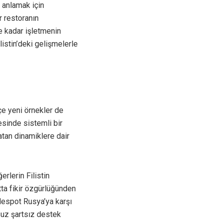
u anlamak için
r restoranın
ne kadar işletmenin
listin’deki gelişmelerle
e yeni örnekler de
esinde sistemli bir
 yatan dinamiklere dair
rlerin Filistin
tta fikir özgürlüğünden
 despot Rusya’ya karşı
lsuz şartsız destek