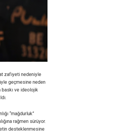
rat zafiyeti nedeniyle
lüğüyle geçmesine neden
n baskı ve ideolojik
ldı.
nlığı “mağdurluk”
anlığına rağmen sürüyor.
vletin desteklenmesine