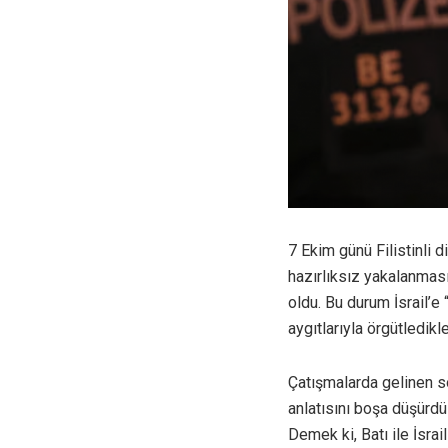
7 Ekim günü Filistinli d
hazırlıksız yakalanması
oldu. Bu durum İsrail’e
aygıtlarıyla örgütledikle
Çatışmalarda gelinen s
anlatısını boşa düşürdü 
Demek ki, Batı ile İsra