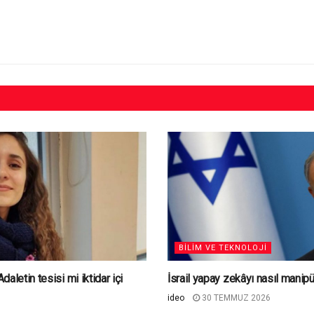
BILIM VE TEKNOLOJI
aletin tesisi mi iktidar içi
İsrail yapay zekâyı nasıl manip
ideo
30 TEMMUZ 2026