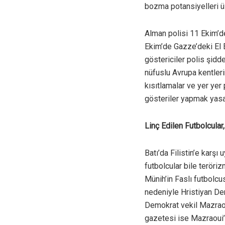
bozma potansiyelleri ü
Alman polisi 11 Ekim’de 
Ekim’de Gazze’deki El E
göstericiler polis şidde
nüfuslu Avrupa kentler
kısıtlamalar ve yer yer 
gösteriler yapmak yasa
Linç Edilen Futbolcular
Batı’da Filistin’e karşı 
futbolcular bile teröri
Münih’in Faslı futbolc
nedeniyle Hristiyan Dem
Demokrat vekil Mazraoui
gazetesi ise Mazraoui’n