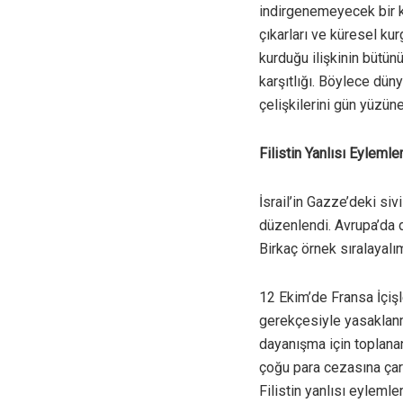
indirgenemeyecek bir k
çıkarları ve küresel kur
kurduğu ilişkinin bütün
karşıtlığı. Böylece düny
çelişkilerini gün yüzü
Filistin Yanlısı Eyleml
İsrail’in Gazze’deki siv
düzenlendi. Avrupa’da d
Birkaç örnek sıralayalı
12 Ekim’de Fransa İçişl
gerekçesiyle yasaklanma
dayanışma için toplanan
çoğu para cezasına çarp
Filistin yanlısı eyleml