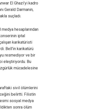
nwar El Ghazi’yi kadro
anı Gerald Darmanin,
makla suçladı.
yal medya hesaplarından
onserinin iptal
alışan karikatüristi
i. Bell’in karikatürü
’yu resmediyor ve bir
i eleştiriyordu. Bu
 özgürlük mücadelesine
aftaki sivil ölümlerini
ini belirtti. Filistin
n resmi sosyal medya
rildikten sonra ölüm