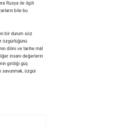
a Rusya ile ilgili
rların bile bu
şen bir durum söz
kir özgürlüğünü
in dilini ve tarihe mâl
iğer insani değerlerin
min girdiği güç
n’i savunmak, özgür