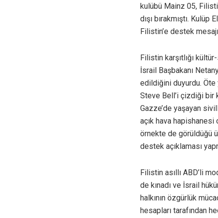
kulübü Mainz 05, Filis
dışı bırakmıştı. Kulüp 
Filistin’e destek mesajı
Filistin karşıtlığı kül
İsrail Başbakanı Netany
edildiğini duyurdu. Öte
Steve Bell’i çizdiği bi
Gazze’de yaşayan sivil
açık hava hapishanesi o
örnekte de görüldüğü ü
destek açıklaması yapm
Filistin asıllı ABD’li 
de kınadı ve İsrail hük
halkının özgürlük müca
hesapları tarafından he