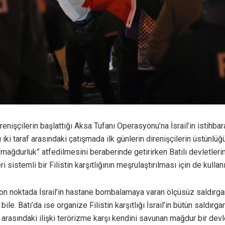
irenişçilerin başlattığı Aksa Tufanı Operasyonu’na İsrail’in istihba
 iki taraf arasındaki çatışmada ilk günlerin direnişçilerin üstün
 “mağdurluk” atfedilmesini beraberinde getirirken Batılı devletleri
ri sistemli bir Filistin karşıtlığının meşrulaştırılması için de kullanı
on noktada İsrail’in hastane bombalamaya varan ölçüsüz saldırga
bile. Batı’da ise organize Filistin karşıtlığı İsrail’in bütün saldırg
il arasındaki ilişki terörizme karşı kendini savunan mağdur bir de