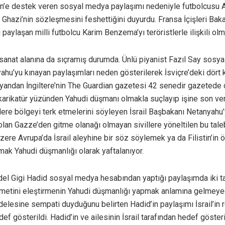
tin’e destek veren sosyal medya paylaşımı nedeniyle futbolcusu A
El Ghazi’nin sözleşmesini feshettiğini duyurdu. Fransa İçişleri Bak
 paylaşan milli futbolcu Karim Benzema’yı teröristlerle ilişkili ol
tür-sanat alanına da sıçramış durumda. Ünlü piyanist Fazıl Say sos
ahu’yu kınayan paylaşımları neden gösterilerek İsviçre’deki dört k
 yandan İngiltere’nin The Guardian gazetesi 42 senedir gazetede ç
r karikatür yüzünden Yahudi düşmanı olmakla suçlayıp işine son verd
lere bölgeyi terk etmelerini söyleyen İsrail Başbakanı Netanyahu
lan Gazze’den gitme olanağı olmayan sivillere yöneltilen bu taleb
zere Avrupa’da İsrail aleyhine bir söz söylemek ya da Filistin’in
ak Yahudi düşmanlığı olarak yaftalanıyor.
model Gigi Hadid sosyal medya hesabından yaptığı paylaşımda iki tar
ümetini eleştirmenin Yahudi düşmanlığı yapmak anlamına gelmeyeceğ
delesine sempati duyduğunu belirten Hadid’in paylaşımı İsrail’i
def gösterildi. Hadid’in ve ailesinin İsrail tarafından hedef göste