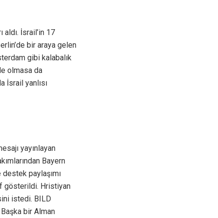
aldı. İsrail’in 17
rlin’de bir araya gelen
msterdam gibi kalabalık
üde olmasa da
 İsrail yanlısı
 mesajı yayınlayan
takımlarından Bayern
e destek paylaşımı
 gösterildi. Hristiyan
ini istedi. BILD
. Başka bir Alman