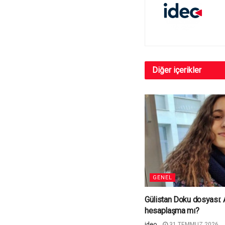
Diğer
içerikler
GENEL
Gülistan Doku dosyası: Ad
hesaplaşma mı?
ideo
31 TEMMUZ 2026