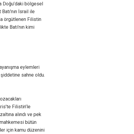
ta Doğu’daki bölgesel
atı’nın İsrail ile
 örgütlenen Filistin
ikte Batı’nın kimi
e dayanışma eylemleri
 şiddetine sahne oldu.
bozacakları
’te Filistin’le
zaltına alındı ve pek
li mahkemesi bütün
ler için kamu düzenini