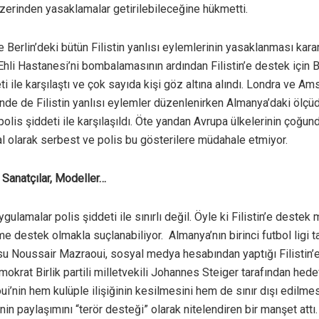
zerinden yasaklamalar getirilebileceğine hükmetti.
Berlin’deki bütün Filistin yanlısı eylemlerinin yasaklanması kararı 
hli Hastanesi’ni bombalamasının ardından Filistin’e destek için Be
ti ile karşılaştı ve çok sayıda kişi göz altına alındı. Londra ve A
inde de Filistin yanlısı eylemler düzenlenirken Almanya’daki ölç
polis şiddeti ile karşılaşıldı. Öte yandan Avrupa ülkelerinin çoğunda
l olarak serbest ve polis bu gösterilere müdahale etmiyor.
, Sanatçılar, Modeller…
uygulamalar polis şiddeti ile sınırlı değil. Öyle ki Filistin’e destek
zme destek olmakla suçlanabiliyor. Almanya’nın birinci futbol ligi 
usu Noussair Mazraoui, sosyal medya hesabından yaptığı Filistin’
okrat Birlik partili milletvekili Johannes Steiger tarafından hedef
’nin hem kulüple ilişiğinin kesilmesini hem de sınır dışı edilmes
in paylaşımını “terör desteği” olarak nitelendiren bir manşet attı