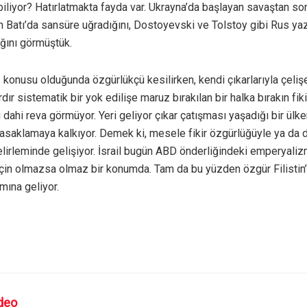
iliyor? Hatırlatmakta fayda var. Ukrayna’da başlayan savaştan sonr
Batı’da sansüre uğradığını, Dostoyevski ve Tolstoy gibi Rus yaza
ığını görmüştük.
öz konusu olduğunda özgürlükçü kesilirken, kendi çıkarlarıyla çeli
dır sistematik bir yok edilişe maruz bırakılan bir halka bırakın fi
dahi reva görmüyor. Yeri geliyor çıkar çatışması yaşadığı bir ülken
yasaklamaya kalkıyor. Demek ki, mesele fikir özgürlüğüyle ya da d
 belirleminde gelişiyor. İsrail bugün ABD önderliğindeki emperyaliz
rı için olmazsa olmaz bir konumda. Tam da bu yüzden özgür Filisti
mına geliyor.
deo