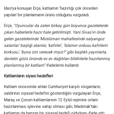
İdeo’ya konuşan Erçe, katliamın ‘hazırlığı çok önceden
yapılan’ bir planlamanın ürünü olduğunu vurguladı.
Erçe,
“Oyuncular da zaten birkaç gün boyunca gazetelerde
çıkan haberlerle hazır hale getirilmişti. Yani Sivas’ın önde
gelen gazetelerinde ‘Müslüman mahallesinde salyangoz
satanlar’ başlığı atanlar, ‘kafirler’, ‘İslamın ordusu kafirlerin
korkusu’, ‘buna izin verecek miyiz?’ gibi başlıklı yayınlarla,
devletin gözü önünde ev ev dağıtılan bildirilerle hazırlanmış
planlanmış bir katliam”
ifadelerini kullandı.
Katliamların siyasi hedefleri
Katliam öncesinde atılan Cumhuriyet karşıtı sloganların,
saldırının siyasal hedefini gösterdiğini vurgulayan Erçe,
Maraş ve Çorum katliamlarının 12 Eylül rejimine ortam
hazırlanması işlevine sahip olması gibi, Madımak’taki
katliamın da benzer bir siyasal hedefi olduğunu ifade etti: