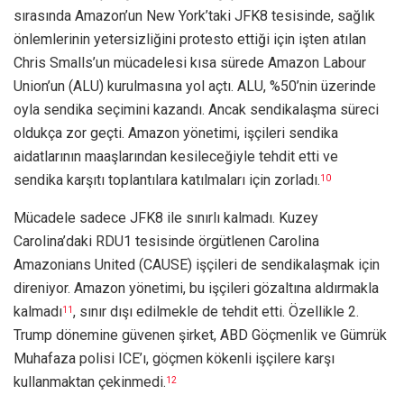
sırasında Amazon’un New York’taki JFK8 tesisinde, sağlık
önlemlerinin yetersizliğini protesto ettiği için işten atılan
Chris Smalls’un mücadelesi kısa sürede Amazon Labour
Union’un (ALU) kurulmasına yol açtı. ALU, %50’nin üzerinde
oyla sendika seçimini kazandı. Ancak sendikalaşma süreci
oldukça zor geçti. Amazon yönetimi, işçileri sendika
aidatlarının maaşlarından kesileceğiyle tehdit etti ve
sendika karşıtı toplantılara katılmaları için zorladı.
10
Mücadele sadece JFK8 ile sınırlı kalmadı. Kuzey
Carolina’daki RDU1 tesisinde örgütlenen Carolina
Amazonians United (CAUSE) işçileri de sendikalaşmak için
direniyor. Amazon yönetimi, bu işçileri gözaltına aldırmakla
kalmadı
, sınır dışı edilmekle de tehdit etti. Özellikle 2.
11
Trump dönemine güvenen şirket, ABD Göçmenlik ve Gümrük
Muhafaza polisi ICE’ı, göçmen kökenli işçilere karşı
kullanmaktan çekinmedi.
12