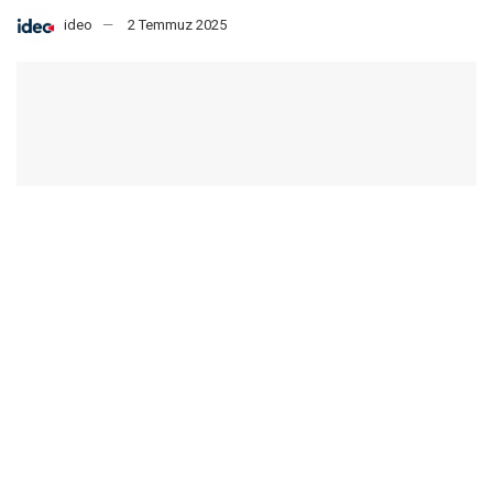
ideo
2 Temmuz 2025
Ülkemizin onlarca ilerici insanının gericiler tarafından
yakılarak katledilmesinin üzerinden tam 32 yıl geçti. Bu yıl
dönümüne denk gelen günlerde, yine gerici bir grubun bir
karikatürü bahane ederek Leman’a saldırması, gericilerin
aradan geçen 32 yılda hala aynı yerde durduğunu açıkça
ortaya koydu. Madımak Katliamı’ndan çıkarılacak dersler,