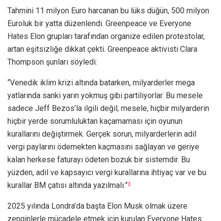
Tahmini 11 milyon Euro harcanan bu lüks düğün, 500 milyon
Euroluk bir yatta düzenlendi. Greenpeace ve Everyone
Hates Elon grupları tarafından organize edilen protestolar,
artan eşitsizliğe dikkat çekti. Greenpeace aktivisti Clara
Thompson şunları söyledi:
“Venedik iklim krizi altında batarken, milyarderler mega
yatlarında sanki yarın yokmuş gibi partiliyorlar. Bu mesele
sadece Jeff Bezos’la ilgili değil; mesele, hiçbir milyarderin
hiçbir yerde sorumluluktan kaçamaması için oyunun
kurallarını değiştirmek. Gerçek sorun, milyarderlerin adil
vergi paylarını ödemekten kaçmasını sağlayan ve geriye
kalan herkese faturayı ödeten bozuk bir sistemdir. Bu
yüzden, adil ve kapsayıcı vergi kurallarına ihtiyaç var ve bu
kurallar BM çatısı altında yazılmalı.”
3
2025 yılında Londra’da başta Elon Musk olmak üzere
zenginlerle mücadele etmek için kurulan Everyone Hates