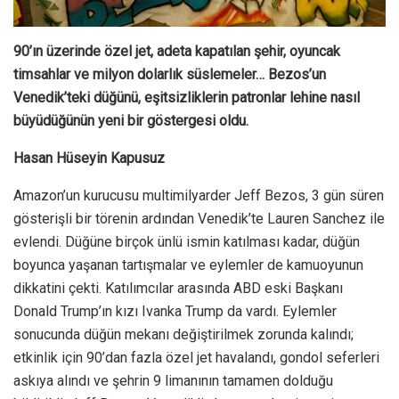
90’ın üzerinde özel jet, adeta kapatılan şehir, oyuncak
timsahlar ve milyon dolarlık süslemeler… Bezos’un
Venedik’teki düğünü, eşitsizliklerin patronlar lehine nasıl
büyüdüğünün yeni bir göstergesi oldu.
Hasan Hüseyin Kapusuz
Amazon’un kurucusu multimilyarder Jeff Bezos, 3 gün süren
gösterişli bir törenin ardından Venedik’te Lauren Sanchez ile
evlendi. Düğüne birçok ünlü ismin katılması kadar, düğün
boyunca yaşanan tartışmalar ve eylemler de kamuoyunun
dikkatini çekti. Katılımcılar arasında ABD eski Başkanı
Donald Trump’ın kızı Ivanka Trump da vardı. Eylemler
sonucunda düğün mekanı değiştirilmek zorunda kalındı;
etkinlik için 90’dan fazla özel jet havalandı, gondol seferleri
askıya alındı ve şehrin 9 limanının tamamen dolduğu