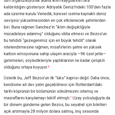
tüm organizasyonlar adeta iklim kaygılarının rafa
kaldırıldığını gösteriyor. Adriyatik Denizi’ndeki 100’den fazla
ada üzerine kurulu Venedik, küresel ısınma kaynaklı deniz
seviyesi yükselmesinden en çok etkilenecek şehirlerden
biri. Buna rağmen Sanchez’in “iklim değişikliğiyle
mücadeleye adanmış” olduğunu iddia etmesi ve Bezos’un
bu tehdidi “gezegenimiz için en büyük tehdit” olarak
nitelendirmesine rağmen, misafirlerini şehre en yüksek
karbon emisyonuna sahip ulaşım aracıyla —96 özel jetle—
getirmeleri, söyledikleriyle yaptıklarının ne kadar çelişkili
olduğunu ortaya koyuyor.
6
Üstelik bu, Jeff Bezos’un ilk “lüks” kaprisi değil. Daha önce,
kendisine ait dev yatın geçebilmesi için Rotterdam’daki
tarihi köprünün bir bölümünün sökülmesini istemiş ve
masraflarını karşılamayı teklif etmişti.
Uzay yolculuğuyla da
7
bir dönem gündeme gelen Bezos, bu seyahat için biletleri
açık artırmayla 28 milyon dolara satmış, iniş sırasında