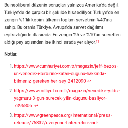
Bu neoliberal düzenin sonuçları yalnızca Amerika’da değil,
Türkiye’de de çarpıcı bir şekilde hissediliyor. Türkiye’de en
zengin %1’lik kesim, ülkenin toplam servetinin %40’ına
sahip. Bu oranla Türkiye, Avrupa’da servet dağılımı
eşitsizliğinde ilk sırada. En zengin %5 ve %10’un servetten
aldığı pay açısından ise ikinci sırada yer alıyor.
13
Notlar:
https://www.cumhuriyet.com.tr/magazin/jeff-bezos-
un-venedik-i-birbirine-katan-dugunu-hakkinda-
bilmeniz-gereken-her-sey-2412090
↩︎
https://www.milliyet.com.tr/magazin/venedike-yildiz-
yagmuru-3-gun-surecek-yilin-dugunu-basliyor-
7396806
↩︎
https://www.greenpeace.org/international/press-
release/75832/everyone-hates-elon-and-