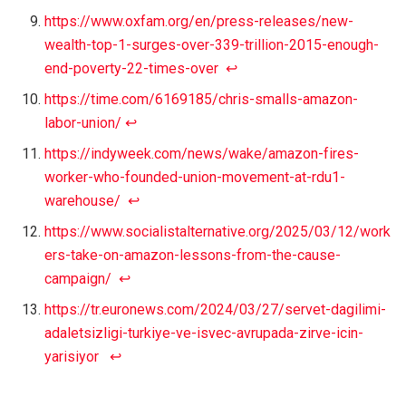
https://www.oxfam.org/en/press-releases/new-
wealth-top-1-surges-over-339-trillion-2015-enough-
end-poverty-22-times-over
↩︎
https://time.com/6169185/chris-smalls-amazon-
labor-union/
↩︎
https://indyweek.com/news/wake/amazon-fires-
worker-who-founded-union-movement-at-rdu1-
warehouse/
↩︎
https://www.socialistalternative.org/2025/03/12/work
ers-take-on-amazon-lessons-from-the-cause-
campaign/
↩︎
https://tr.euronews.com/2024/03/27/servet-dagilimi-
adaletsizligi-turkiye-ve-isvec-avrupada-zirve-icin-
yarisiyor
↩︎