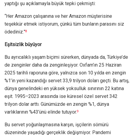
yaptığı şu açıklamayla büyük tepki çekmişti:
“Her Amazon çalışanına ve her Amazon müşterisine
teşekkür etmek istiyorum, çünkü tüm bunların parasını siz
ödediniz.”
8
Eşitsizlik büyüyor
Bu ayrıcalıklı yaşam biçimi sürerken, dünyada da, Türkiye’de
de zenginler daha da zenginleşiyor. Oxfam’ın 25 Haziran
2025 tarihli raporuna göre, yalnızca son 10 yılda en zengin
%1’in yeni kazandığı servet 33,9 trilyon doları geçti. Bu artış,
dünya genelindeki en yüksek yoksulluk sınırının 22 katına
eşit. 1995–2023 arasında ise küresel özel servet 342
trilyon dolar arttı. Günümüzde en zengin %1, dünya
varlıklarının %43’ünü elinde tutuyor.
9
Bu servet yoğunlaşmasına karşın, işçilerin sömürü
düzeninde yaşadığı gerçeklik değişmiyor. Pandemi