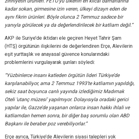
zihniyetin ürünleri. FETÖ’yü ülkenin en kılcal damarlarına
kadar sokan, girmesine izin veren, ülkeyi dizayn eden de
aynı fikrin ürünleri. Böyle olunca 2 Temmuz sadece bir
yanıyla görülecek ya da değerlendirilecek bir katliam değil.”
AKP ile Suriye’de iktidarı ele geçiren Heyet Tahrir Şam
(HTŞ) örgütünün ilişkilerini de değerlendiren Erçe, Alevilerin
eşit yurttaşlık ve anayasal güvence konularındaki
problemlerini vurgulayarak şunları söyledi:
“Yüzbinlerce insanı katleden örgütün lideri Türkiye’de
karşılanabiliyor, ama 2 Temmuz 1993’te katliamın yapıldığı,
sekiz saat boyunca canlı yayında izlediğimiz Madımak
Oteli ‘utanç müzesi’ yapılmıyor. Dolayısıyla oradaki gerici
yapılar ile, Gazze’de yaşanan onlarca insan hakkı ihlali ve
katliamdan hemen sonra, bir diğer baş sorumlu olan ABD
Başkanı ile beraber poz verebiliyorlar.”
Erçe ayrıca, Türkiye’de Alevilerin siyasi talepleri yok