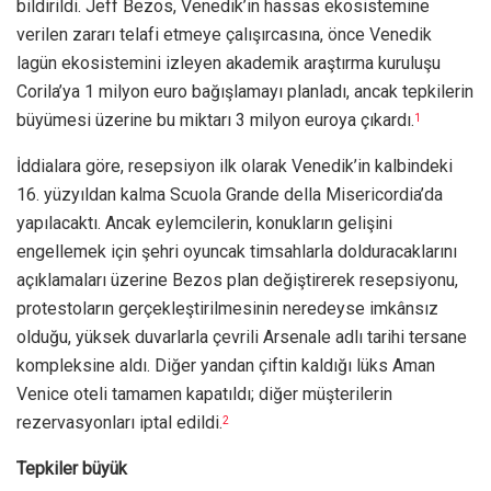
bildirildi. Jeff Bezos, Venedik’in hassas ekosistemine
verilen zararı telafi etmeye çalışırcasına, önce Venedik
lagün ekosistemini izleyen akademik araştırma kuruluşu
Corila’ya 1 milyon euro bağışlamayı planladı, ancak tepkilerin
büyümesi üzerine bu miktarı 3 milyon euroya çıkardı.
1
İddialara göre, resepsiyon ilk olarak Venedik’in kalbindeki
16. yüzyıldan kalma Scuola Grande della Misericordia’da
yapılacaktı. Ancak eylemcilerin, konukların gelişini
engellemek için şehri oyuncak timsahlarla dolduracaklarını
açıklamaları üzerine Bezos plan değiştirerek resepsiyonu,
protestoların gerçekleştirilmesinin neredeyse imkânsız
olduğu, yüksek duvarlarla çevrili Arsenale adlı tarihi tersane
kompleksine aldı. Diğer yandan çiftin kaldığı lüks Aman
Venice oteli tamamen kapatıldı; diğer müşterilerin
rezervasyonları iptal edildi.
2
Tepkiler büyük