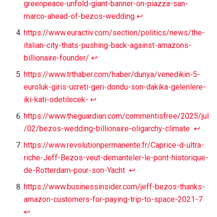
greenpeace-unfold-giant-banner-on-piazza-san-
marco-ahead-of-bezos-wedding
↩︎
https://www.euractiv.com/section/politics/news/the-
italian-city-thats-pushing-back-against-amazons-
billionaire-founder/
↩︎
https://www.trthaber.com/haber/dunya/venedikin-5-
euroluk-giris-ucreti-geri-dondu-son-dakika-gelenlere-
iki-kati-odetilecek-
↩︎
https://www.theguardian.com/commentisfree/2025/jul
/02/bezos-wedding-billionaire-oligarchy-climate
↩︎
https://www.revolutionpermanente.fr/Caprice-d-ultra-
riche-Jeff-Bezos-veut-demanteler-le-pont-historique-
de-Rotterdam-pour-son-Yacht
↩︎
https://www.businessinsider.com/jeff-bezos-thanks-
amazon-customers-for-paying-trip-to-space-2021-7
↩︎