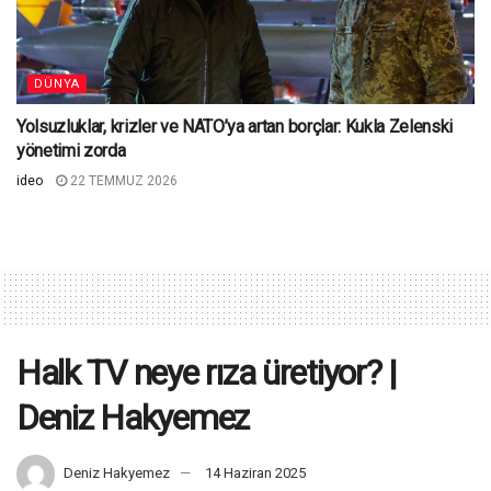
DÜNYA
Yolsuzluklar, krizler ve NATO’ya artan borçlar: Kukla Zelenski
yönetimi zorda
ideo
22 TEMMUZ 2026
Halk TV neye rıza üretiyor? |
Deniz Hakyemez
Deniz Hakyemez
14 Haziran 2025