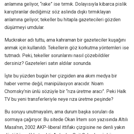
anlamına geliyor, “rake” ise tırmık. Dolayısıyla kibarca pislik
karıştıranlar dediğimiz söz aslında dışkı tırmıklayan
anlamına geliyor; tekeller bu hitapla gazetecileri gözden
düşürmeyi umdular.
Muckraker adı tuttu, ama kahraman bir gazeteciler kuşağını
anmak için kullanıldı. Tekellerin göz korkutma yöntemleri ise
tutmadı. Peki, tekeller sorunlarını nasıl çözebildiler
dersiniz? Gazeteleri satın aldılar sonunda.
İşte bu yüzden bugün her çizgiden ana akım medya bir
haber verme değil, manipülasyon aracıdır. Noam
Chomsky’nin ünlü sözüyle bir “rıza üretme aracı”. Peki Halk
TV bu yeni transferleriyle neye rıza üretme peşinde?
Bu soruyu unutmayalım, ama durum başka soruları da
sormaya çağırıyor. Bu sitede Okan İrtem son yazısında Altılı
Masa’nın, 2002 AKP-liberal ittifakı çizgisine ne denli yakın