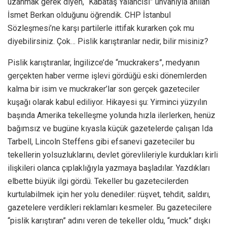
uzanmak gerek diyen, “Kabataş Yalancısı” ünvanıyla anılan
İsmet Berkan olduğunu öğrendik. CHP İstanbul
Sözleşmesi’ne karşı partilerle ittifak kurarken çok mu
diyebilirsiniz. Çok… Pislik karıştıranlar nedir, bilir misiniz?
Pislik karıştıranlar, İngilizce’de “muckrakers”, medyanın
gerçekten haber verme işlevi gördüğü eski dönemlerden
kalma bir isim ve muckraker’lar son gerçek gazeteciler
kuşağı olarak kabul ediliyor. Hikayesi şu: Yirminci yüzyılın
başında Amerika tekelleşme yolunda hızla ilerlerken, henüz
bağımsız ve bugüne kıyasla küçük gazetelerde çalışan Ida
Tarbell, Lincoln Steffens gibi efsanevi gazeteciler bu
tekellerin yolsuzluklarını, devlet görevlileriyle kurdukları kirli
ilişkileri olanca çıplaklığıyla yazmaya başladılar. Yazdıkları
elbette büyük ilgi gördü. Tekeller bu gazetecilerden
kurtulabilmek için her yolu denediler: rüşvet, tehdit, saldırı,
gazetelere verdikleri reklamları kesmeler. Bu gazetecilere
“pislik karıştıran” adını veren de tekeller oldu, “muck” dışkı