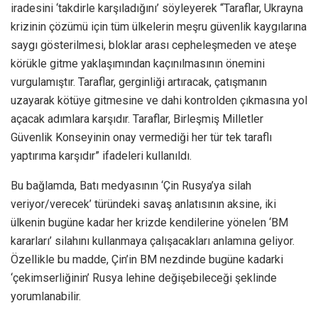
iradesini ‘takdirle karşıladığını’ söyleyerek “Taraflar, Ukrayna
krizinin çözümü için tüm ülkelerin meşru güvenlik kaygılarına
saygı gösterilmesi, bloklar arası cepheleşmeden ve ateşe
körükle gitme yaklaşımından kaçınılmasının önemini
vurgulamıştır. Taraflar, gerginliği artıracak, çatışmanın
uzayarak kötüye gitmesine ve dahi kontrolden çıkmasına yol
açacak adımlara karşıdır. Taraflar, Birleşmiş Milletler
Güvenlik Konseyinin onay vermediği her tür tek taraflı
yaptırıma karşıdır” ifadeleri kullanıldı.
Bu bağlamda, Batı medyasının ‘Çin Rusya’ya silah
veriyor/verecek’ türündeki savaş anlatısının aksine, iki
ülkenin bugüne kadar her krizde kendilerine yönelen ‘BM
kararları’ silahını kullanmaya çalışacakları anlamına geliyor.
Özellikle bu madde, Çin’in BM nezdinde bugüne kadarki
‘çekimserliğinin’ Rusya lehine değişebileceği şeklinde
yorumlanabilir.