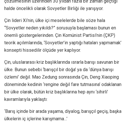
çözülmesinin üzerinden 30 yıldan fazla bir zaman geçtiği
halde öncelikli olarak Sovyetler Birliği ile yarışıyor.
Çin lideri Xi’nin, ülke içi meselelerde bile söze hala
“Sovyetler neden yıkıldı?” sorusuyla başlaması bunun en
önemli göstergelerinden. Çin Komünist Partisi’nin (ÇKP)
teorik açılımlarında, ‘Sovyetler’in yaptığı hataları yapmamak’
konsepti hissedilir ölçüde yer kaplıyor.
Çin, uluslararası kriz başlıklarında ısrarla barışı savunan bir
ülke. Bunun sebebi ‘barışçıl bir doğa’ ya da ‘dünya barışı
özlemi’ değil. Mao Zedung sonrasında Çin, Deng Xiaoping
döneminde kedinin ‘rengine değil fare tutmasına’ odaklanan
bir ülke olarak, bütün kriz başlıklarına hep aynı ‘sihirli’
kavramlarıyla yaklaştı:
‘Barış içinde bir arada yaşama, diyalog, barışçıl geçiş, başka
ülkelerin iç içlerine karışmama…’