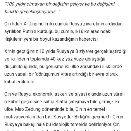
“100 yıldır olmayan bir değişim geliyor ve bu değişimi
birlikte gerçekleştiriyoruz…”
Çin lideri Xi Jinping’in iki günlük Rusya ziyaretinin ardından
ayrılıken Putin’e kurduğu bu cümle, iki ülke arasındaki
ilişkilerin yeni bir boyut kazandığının habercisi.
Xi’nin geçtiğimiz 10 yılda Rusya’ya 8 ziyaret gerçekleştirdiği
ve iki liderin toplamda 40 kez yüz yüze görüştüğü
düşünüldüğünde, bu görüşme iki ülke arasındaki ilişkilerde
uzun vadeli bir ‘dönüşümün’ vites artırdığı bir evre olarak
kabul edilebilir.
Çin ve Rusya, ekonomik, askeri ve siyasi alanda uzun süreli
rekabet geçmişine sahip -hatta çatışmaya bile girmiş- iki
ülke. Mao Zedung döneminde bile, Çin’in en temel
motivasyonlarından biri ‘Sovyetler Birliği’ni geçmekti. Çin’in
Rusya’ya bakışı hala bu ideolojik temelde belirleniyor. Çin,