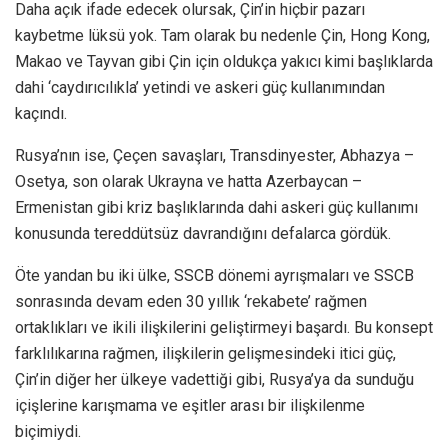
Daha açık ifade edecek olursak, Çin’in hiçbir pazarı
kaybetme lüksü yok. Tam olarak bu nedenle Çin, Hong Kong,
Makao ve Tayvan gibi Çin için oldukça yakıcı kimi başlıklarda
dahi ‘caydırıcılıkla’ yetindi ve askeri güç kullanımından
kaçındı.
Rusya’nın ise, Çeçen savaşları, Transdinyester, Abhazya –
Osetya, son olarak Ukrayna ve hatta Azerbaycan –
Ermenistan gibi kriz başlıklarında dahi askeri güç kullanımı
konusunda tereddütsüz davrandığını defalarca gördük.
Öte yandan bu iki ülke, SSCB dönemi ayrışmaları ve SSCB
sonrasında devam eden 30 yıllık ‘rekabete’ rağmen
ortaklıkları ve ikili ilişkilerini geliştirmeyi başardı. Bu konsept
farklılıkarına rağmen, ilişkilerin gelişmesindeki itici güç,
Çin’in diğer her ülkeye vadettiği gibi, Rusya’ya da sunduğu
içişlerine karışmama ve eşitler arası bir ilişkilenme
biçimiydi.