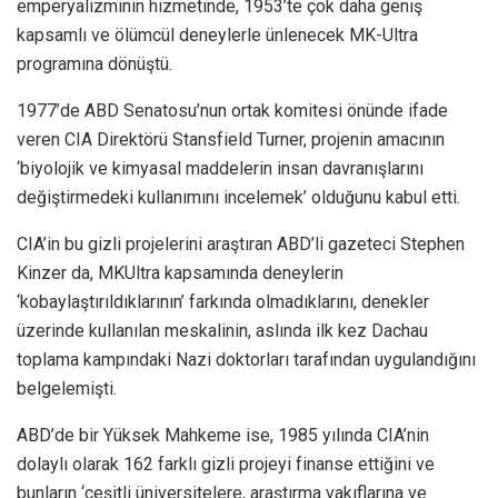
emperyalizminin hizmetinde, 1953’te çok daha geniş
kapsamlı ve ölümcül deneylerle ünlenecek MK-Ultra
programına dönüştü.
1977’de ABD Senatosu’nun ortak komitesi önünde ifade
veren CIA Direktörü Stansfield Turner, projenin amacının
‘biyolojik ve kimyasal maddelerin insan davranışlarını
değiştirmedeki kullanımını incelemek’ olduğunu kabul etti.
CIA’in bu gizli projelerini araştıran ABD’li gazeteci Stephen
Kinzer da, MKUltra kapsamında deneylerin
‘kobaylaştırıldıklarının’ farkında olmadıklarını, denekler
üzerinde kullanılan meskalinin, aslında ilk kez Dachau
toplama kampındaki Nazi doktorları tarafından uygulandığını
belgelemişti.
ABD’de bir Yüksek Mahkeme ise, 1985 yılında CIA’nin
dolaylı olarak 162 farklı gizli projeyi finanse ettiğini ve
bunların ‘çeşitli üniversitelere, araştırma vakıflarına ve