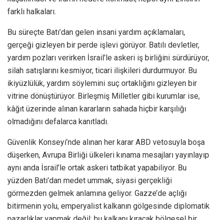
farklı halkaları.
Bu süreçte Batı’dan gelen insani yardım açıklamaları,
gerçeği gizleyen bir perde işlevi görüyor. Batılı devletler,
yardım pozları verirken İsrail’le askeri iş birliğini sürdürüyor,
silah satışlarını kesmiyor, ticari ilişkileri durdurmuyor. Bu
ikiyüzlülük, yardım söylemini suç ortaklığını gizleyen bir
vitrine dönüştürüyor. Birleşmiş Milletler gibi kurumlar ise,
kâğıt üzerinde alınan kararların sahada hiçbir karşılığı
olmadığını defalarca kanıtladı.
Güvenlik Konseyi’nde alınan her karar ABD vetosuyla boşa
düşerken, Avrupa Birliği ülkeleri kınama mesajları yayınlayıp
aynı anda İsrail’le ortak askeri tatbikat yapabiliyor. Bu
yüzden Batı’dan medet ummak, siyasi gerçekliği
görmezden gelmek anlamına geliyor. Gazze’de açlığı
bitirmenin yolu, emperyalist kalkanın gölgesinde diplomatik
pazarlıklar yapmak değil; bu kalkanı kıracak bölgesel bir