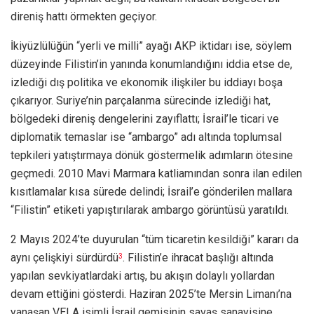
direniş hattı örmekten geçiyor.
İkiyüzlülüğün “yerli ve milli” ayağı AKP iktidarı ise, söylem
düzeyinde Filistin’in yanında konumlandığını iddia etse de,
izlediği dış politika ve ekonomik ilişkiler bu iddiayı boşa
çıkarıyor. Suriye’nin parçalanma sürecinde izlediği hat,
bölgedeki direniş dengelerini zayıflattı; İsrail’le ticari ve
diplomatik temaslar ise “ambargo” adı altında toplumsal
tepkileri yatıştırmaya dönük göstermelik adımların ötesine
geçmedi. 2010 Mavi Marmara katliamından sonra ilan edilen
kısıtlamalar kısa sürede delindi; İsrail’e gönderilen mallara
“Filistin” etiketi yapıştırılarak ambargo görüntüsü yaratıldı.
2 Mayıs 2024’te duyurulan “tüm ticaretin kesildiği” kararı da
aynı çelişkiyi sürdürdü
. Filistin’e ihracat başlığı altında
3
yapılan sevkiyatlardaki artış, bu akışın dolaylı yollardan
devam ettiğini gösterdi. Haziran 2025’te Mersin Limanı’na
yanaşan VELA isimli İsrail gemisinin savaş sanayisine