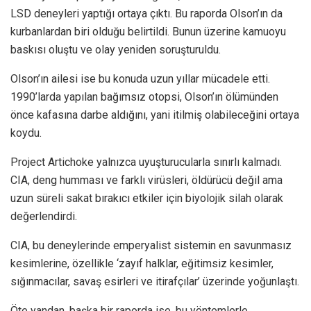
LSD deneyleri yaptığı ortaya çıktı. Bu raporda Olson’ın da
kurbanlardan biri olduğu belirtildi. Bunun üzerine kamuoyu
baskısı oluştu ve olay yeniden soruşturuldu.
Olson’ın ailesi ise bu konuda uzun yıllar mücadele etti.
1990’larda yapılan bağımsız otopsi, Olson’ın ölümünden
önce kafasına darbe aldığını, yani itilmiş olabileceğini ortaya
koydu.
Project Artichoke yalnızca uyuşturucularla sınırlı kalmadı.
CIA, deng humması ve farklı virüsleri, öldürücü değil ama
uzun süreli sakat bırakıcı etkiler için biyolojik silah olarak
değerlendirdi.
CIA, bu deneylerinde emperyalist sistemin en savunmasız
kesimlerine, özellikle ‘zayıf halklar, eğitimsiz kesimler,
sığınmacılar, savaş esirleri ve itirafçılar’ üzerinde yoğunlaştı.
Öte yandan, başka bir raporda ise, bu yöntemlerle