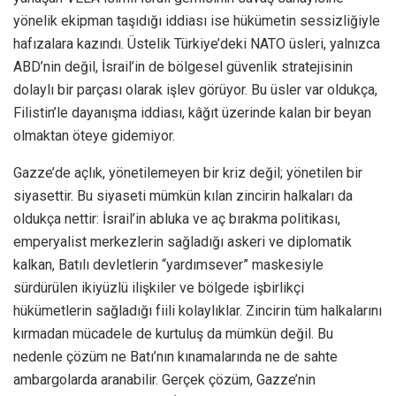
yönelik ekipman taşıdığı iddiası ise hükümetin sessizliğiyle
hafızalara kazındı. Üstelik Türkiye’deki NATO üsleri, yalnızca
ABD’nin değil, İsrail’in de bölgesel güvenlik stratejisinin
dolaylı bir parçası olarak işlev görüyor. Bu üsler var oldukça,
Filistin’le dayanışma iddiası, kâğıt üzerinde kalan bir beyan
olmaktan öteye gidemiyor.
Gazze’de açlık, yönetilemeyen bir kriz değil; yönetilen bir
siyasettir. Bu siyaseti mümkün kılan zincirin halkaları da
oldukça nettir: İsrail’in abluka ve aç bırakma politikası,
emperyalist merkezlerin sağladığı askeri ve diplomatik
kalkan, Batılı devletlerin “yardımsever” maskesiyle
sürdürülen ikiyüzlü ilişkiler ve bölgede işbirlikçi
hükümetlerin sağladığı fiili kolaylıklar. Zincirin tüm halkalarını
kırmadan mücadele de kurtuluş da mümkün değil. Bu
nedenle çözüm ne Batı’nın kınamalarında ne de sahte
ambargolarda aranabilir. Gerçek çözüm, Gazze’nin