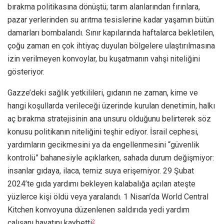
bırakma politikasına dönüştü; tarım alanlarından fırınlara,
pazar yerlerinden su arıtma tesislerine kadar yaşamın bütün
damarları bombalandı. Sınır kapılarında haftalarca bekletilen,
çoğu zaman en çok ihtiyaç duyulan bölgelere ulaştırılmasına
izin verilmeyen konvoylar, bu kuşatmanın vahşi niteliğini
gösteriyor.
Gazze’deki sağlık yetkilileri, gıdanın ne zaman, kime ve
hangi koşullarda verileceği üzerinde kurulan denetimin, halkı
aç bırakma stratejisinin ana unsuru olduğunu belirterek söz
konusu politikanın niteliğini teşhir ediyor. İsrail cephesi,
yardımların gecikmesini ya da engellenmesini “güvenlik
kontrolü” bahanesiyle açıklarken, sahada durum değişmiyor:
insanlar gıdaya, ilaca, temiz suya erişemiyor. 29 Şubat
2024’te gıda yardımı bekleyen kalabalığa açılan ateşte
yüzlerce kişi öldü veya yaralandı. 1 Nisan’da World Central
Kitchen konvoyuna düzenlenen saldırıda yedi yardım
çalışanı hayatını kaybetti
.
2