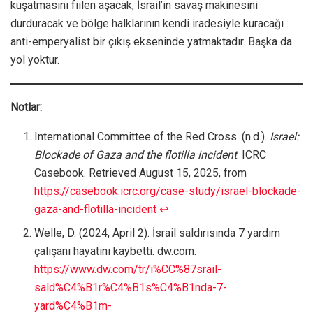
kuşatmasını fiilen aşacak, İsrail’in savaş makinesini
durduracak ve bölge halklarının kendi iradesiyle kuracağı
anti-emperyalist bir çıkış ekseninde yatmaktadır. Başka da
yol yoktur.
Notlar:
International Committee of the Red Cross. (n.d.).
Israel:
Blockade of Gaza and the flotilla incident
. ICRC
Casebook. Retrieved August 15, 2025, from
https://casebook.icrc.org/case-study/israel-blockade-
gaza-and-flotilla-incident
↩︎
Welle, D. (2024, April 2). İsrail saldırısında 7 yardım
çalışanı hayatını kaybetti. dw.com.
https://www.dw.com/tr/i%CC%87srail-
sald%C4%B1r%C4%B1s%C4%B1nda-7-
yard%C4%B1m-