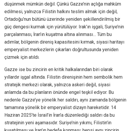
düşünmek mümkün değil. Çünkü Gazze’nin açlığa mahkûm
edilmesi, yalnızca Filistin halkını teslim almak için değil,
Ortadoğu’nun bütünü üzerinde yeniden şekillendirilmiş bir
güç dengesi kurmak için yürütülüyor. Irak’ın işgali, Suriye’nin
parçalanması, İran’ın kuşatma altına alınması… Tüm bu
adımlar, bölgenin direniş kapasitesini kırmak, siyasi haritayı
emperyalist merkezlerin çıkarları doğrultusunda yeniden
çizmek için atıldı.
Gazze ise bu zincirin en kritik halkalarından biri olarak
yıllardır işgal altında. Filistin direnişinin hem sembolik hem
stratejik merkezi olarak, yalnızca askeri değil, siyasi
anlamda da bu planların önünde engel teşkil ediyor. Bu
nedenle Gazze’ye yönelik her saldırı, aynı zamanda bölgenin
tamamına yönelik bir emperyalist dizayn hareketidir. 14
Haziran 2025’te İsrail’in İran’a düzenlediği saldırı da bu
stratejinin yeni aşamasıdır. Suriye’nin yıkımı, Filistin’in
kuşatılması ve İran’ın hedefe konması; hepsi aynı zincirin