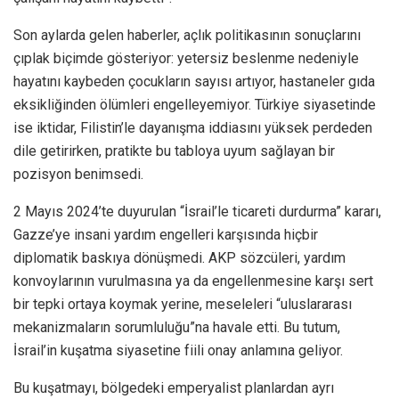
Son aylarda gelen haberler, açlık politikasının sonuçlarını
çıplak biçimde gösteriyor: yetersiz beslenme nedeniyle
hayatını kaybeden çocukların sayısı artıyor, hastaneler gıda
eksikliğinden ölümleri engelleyemiyor. Türkiye siyasetinde
ise iktidar, Filistin’le dayanışma iddiasını yüksek perdeden
dile getirirken, pratikte bu tabloya uyum sağlayan bir
pozisyon benimsedi.
2 Mayıs 2024’te duyurulan “İsrail’le ticareti durdurma” kararı,
Gazze’ye insani yardım engelleri karşısında hiçbir
diplomatik baskıya dönüşmedi. AKP sözcüleri, yardım
konvoylarının vurulmasına ya da engellenmesine karşı sert
bir tepki ortaya koymak yerine, meseleleri “uluslararası
mekanizmaların sorumluluğu”na havale etti. Bu tutum,
İsrail’in kuşatma siyasetine fiili onay anlamına geliyor.
Bu kuşatmayı, bölgedeki emperyalist planlardan ayrı