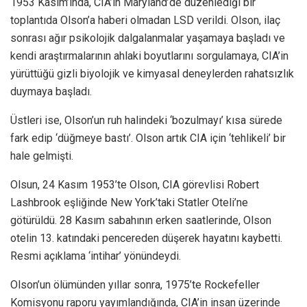
1953 Kasım’ında, CIA’in Maryland’de düzenlediği bir
toplantıda Olson’a haberi olmadan LSD verildi. Olson, ilaç
sonrası ağır psikolojik dalgalanmalar yaşamaya başladı ve
kendi araştırmalarının ahlaki boyutlarını sorgulamaya, CIA’in
yürüttüğü gizli biyolojik ve kimyasal deneylerden rahatsızlık
duymaya başladı.
Üstleri ise, Olson’un ruh halindeki ‘bozulmayı’ kısa sürede
fark edip ‘düğmeye bastı’. Olson artık CIA için ‘tehlikeli’ bir
hale gelmişti.
Olsun, 24 Kasım 1953’te Olson, CIA görevlisi Robert
Lashbrook eşliğinde New York’taki Statler Oteli’ne
götürüldü. 28 Kasım sabahının erken saatlerinde, Olson
otelin 13. katındaki pencereden düşerek hayatını kaybetti.
Resmi açıklama ‘intihar’ yönündeydi.
Olson’un ölümünden yıllar sonra, 1975’te Rockefeller
Komisyonu raporu yayımlandığında, CIA’in insan üzerinde