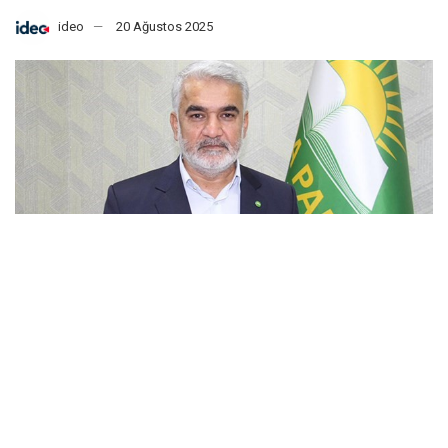
ideo
20 Ağustos 2025
HÜDA-PAR’ın anaokullarında başörtüsü serbestisi
talebinden Diyanet’in kadınların miras hakkına yönelik
saldırılarına kadar uzanan çıkışlar, laik Cumhuriyetin
kazanımlarını hedef alan bütünlüklü bir gerici programın
parçası.