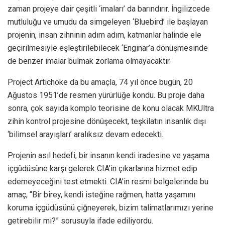
zaman projeye dair çeşitli ‘imaları’ da barındırır. İngilizcede
mutluluğu ve umudu da simgeleyen ‘Bluebird’ ile başlayan
projenin, insan zihninin adım adım, katmanlar halinde ele
geçirilmesiyle eşleştirilebilecek ‘Enginar’a dönüşmesinde
de benzer imalar bulmak zorlama olmayacaktır.
Project Artichoke da bu amaçla, 74 yıl önce bugün, 20
Ağustos 1951’de resmen yürürlüğe kondu. Bu proje daha
sonra, çok sayıda komplo teorisine de konu olacak MKUltra
zihin kontrol projesine dönüşecekt, teşkilatın insanlık dışı
‘bilimsel arayışları’ aralıksız devam edecekti.
Projenin asıl hedefi, bir insanın kendi iradesine ve yaşama
içgüdüsüne karşı gelerek CIA’in çıkarlarına hizmet edip
edemeyeceğini test etmekti. CIA’in resmi belgelerinde bu
amaç, “Bir birey, kendi isteğine rağmen, hatta yaşamını
koruma içgüdüsünü çiğneyerek, bizim talimatlarımızı yerine
getirebilir mi?” sorusuyla ifade ediliyordu.