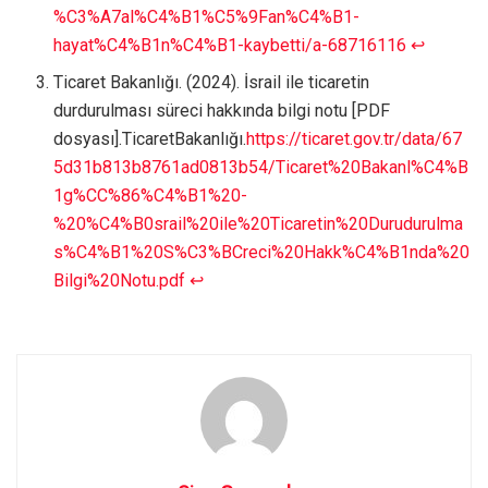
%C3%A7al%C4%B1%C5%9Fan%C4%B1-
hayat%C4%B1n%C4%B1-kaybetti/a-68716116
↩︎
Ticaret Bakanlığı. (2024). İsrail ile ticaretin
durdurulması süreci hakkında bilgi notu [PDF
dosyası].TicaretBakanlığı.
https://ticaret.gov.tr/data/67
5d31b813b8761ad0813b54/Ticaret%20Bakanl%C4%B
1g%CC%86%C4%B1%20-
%20%C4%B0srail%20ile%20Ticaretin%20Durudurulma
s%C4%B1%20S%C3%BCreci%20Hakk%C4%B1nda%20
Bilgi%20Notu.pdf
↩︎