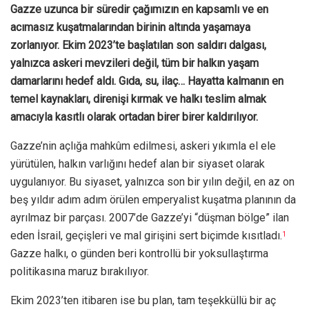
Gazze uzunca bir süredir çağımızın en kapsamlı ve en
acımasız kuşatmalarından birinin altında yaşamaya
zorlanıyor. Ekim 2023’te başlatılan son saldırı dalgası,
yalnızca askeri mevzileri değil, tüm bir halkın yaşam
damarlarını hedef aldı. Gıda, su, ilaç… Hayatta kalmanın en
temel kaynakları, direnişi kırmak ve halkı teslim almak
amacıyla kasıtlı olarak ortadan birer birer kaldırılıyor.
Gazze’nin açlığa mahkûm edilmesi, askeri yıkımla el ele
yürütülen, halkın varlığını hedef alan bir siyaset olarak
uygulanıyor. Bu siyaset, yalnızca son bir yılın değil, en az on
beş yıldır adım adım örülen emperyalist kuşatma planının da
ayrılmaz bir parçası. 2007’de Gazze’yi “düşman bölge” ilan
eden İsrail, geçişleri ve mal girişini sert biçimde kısıtladı.
1
Gazze halkı, o günden beri kontrollü bir yoksullaştırma
politikasına maruz bırakılıyor.
Ekim 2023’ten itibaren ise bu plan, tam teşekküllü bir aç