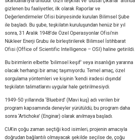
skandallarıyla ünlüdür. Gizli teşkilat ve ‘ulusal çıkarlar’ altında
gizlenen bu faaliyetler, ilk olarak Raporlar ve
Değerlendirmeler Ofisi bünyesinde kurulan Bilimsel Şube
ile başladı. Bu şube, teşkilatın kuruluşundan henüz bir yıl
sonra, 31 Aralık 1948’de Özel Operasyonlar Ofisi’nin
Nükleer Enerji Grubu ile birleştirilerek Bilimsel İstihbarat
Ofisi (Office of Scientific Intelligence – OSI) haline getirildi.
Bu birimlerin elbette ‘bilimsel keşif’ veya insanlığın yararına
olacak herhangi bir amaç taşımıyordu. Temel amaç, özel
sorgulama yöntemleri ve kişinin ‘kendi iradesi dışında’
teşkilatın talimatlarını uygular hale getirilmesiydi.
1949-50 yıllarında ‘Bluebird’ (Mavi kuş) adı verilen bir
program kapsamında deneyler yürütüldü; bu program daha
sonra ‘Artichoke’ (Enginar) olarak anılmaya başladı.
CIA’in çoğu zaman seçtiği kod isimleri, projenin amacıyla
doğrudan bağlantılı olmayacak şekilde seçilse de, çoğu