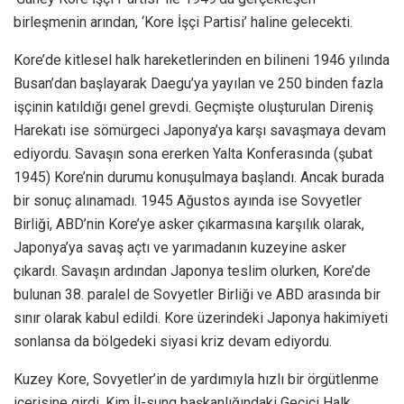
birleşmenin arından, ‘Kore İşçi Partisi’ haline gelecekti.
Kore’de kitlesel halk hareketlerinden en bilineni 1946 yılında
Busan’dan başlayarak Daegu’ya yayılan ve 250 binden fazla
işçinin katıldığı genel grevdi. Geçmişte oluşturulan Direniş
Harekatı ise sömürgeci Japonya’ya karşı savaşmaya devam
ediyordu. Savaşın sona ererken Yalta Konferasında (şubat
1945) Kore’nin durumu konuşulmaya başlandı. Ancak burada
bir sonuç alınamadı. 1945 Ağustos ayında ise Sovyetler
Birliği, ABD’nin Kore’ye asker çıkarmasına karşılık olarak,
Japonya’ya savaş açtı ve yarımadanın kuzeyine asker
çıkardı. Savaşın ardından Japonya teslim olurken, Kore’de
bulunan 38. paralel de Sovyetler Birliği ve ABD arasında bir
sınır olarak kabul edildi. Kore üzerindeki Japonya hakimiyeti
sonlansa da bölgedeki siyasi kriz devam ediyordu.
Kuzey Kore, Sovyetler’in de yardımıyla hızlı bir örgütlenme
içerisine girdi. Kim İl-sung başkanlığındaki Geçici Halk