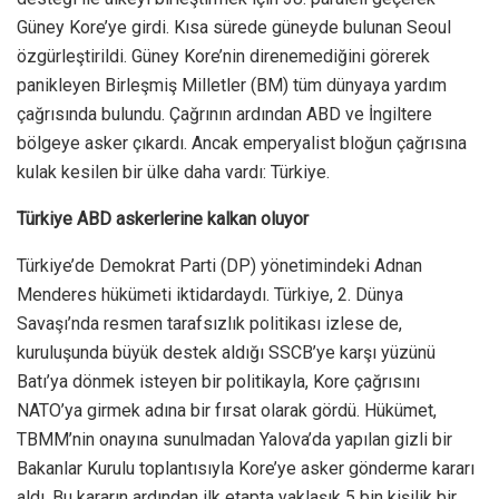
Güney Kore’ye girdi. Kısa sürede güneyde bulunan Seoul
özgürleştirildi. Güney Kore’nin direnemediğini görerek
panikleyen Birleşmiş Milletler (BM) tüm dünyaya yardım
çağrısında bulundu. Çağrının ardından ABD ve İngiltere
bölgeye asker çıkardı. Ancak emperyalist bloğun çağrısına
kulak kesilen bir ülke daha vardı: Türkiye.
Türkiye ABD askerlerine kalkan oluyor
Türkiye’de Demokrat Parti (DP) yönetimindeki Adnan
Menderes hükümeti iktidardaydı. Türkiye, 2. Dünya
Savaşı’nda resmen tarafsızlık politikası izlese de,
kuruluşunda büyük destek aldığı SSCB’ye karşı yüzünü
Batı’ya dönmek isteyen bir politikayla, Kore çağrısını
NATO’ya girmek adına bir fırsat olarak gördü. Hükümet,
TBMM’nin onayına sunulmadan Yalova’da yapılan gizli bir
Bakanlar Kurulu toplantısıyla Kore’ye asker gönderme kararı
aldı. Bu kararın ardından ilk etapta yaklaşık 5 bin kişilik bir