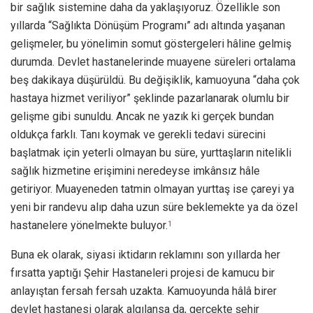
bir sağlık sistemine daha da yaklaşıyoruz. Özellikle son
yıllarda “Sağlıkta Dönüşüm Programı” adı altında yaşanan
gelişmeler, bu yönelimin somut göstergeleri hâline gelmiş
durumda. Devlet hastanelerinde muayene süreleri ortalama
beş dakikaya düşürüldü. Bu değişiklik, kamuoyuna “daha çok
hastaya hizmet veriliyor” şeklinde pazarlanarak olumlu bir
gelişme gibi sunuldu. Ancak ne yazık ki gerçek bundan
oldukça farklı. Tanı koymak ve gerekli tedavi sürecini
başlatmak için yeterli olmayan bu süre, yurttaşların nitelikli
sağlık hizmetine erişimini neredeyse imkânsız hâle
getiriyor. Muayeneden tatmin olmayan yurttaş ise çareyi ya
yeni bir randevu alıp daha uzun süre beklemekte ya da özel
hastanelere yönelmekte buluyor.
1
Buna ek olarak, siyasi iktidarın reklamını son yıllarda her
fırsatta yaptığı Şehir Hastaneleri projesi de kamucu bir
anlayıştan fersah fersah uzakta. Kamuoyunda hâlâ birer
devlet hastanesi olarak algılansa da, gerçekte şehir