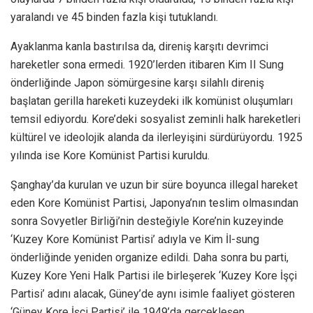
yaralandı ve 45 binden fazla kişi tutuklandı.
Ayaklanma kanla bastırılsa da, direniş karşıtı devrimci
hareketler sona ermedi. 1920’lerden itibaren Kim II Sung
önderliğinde Japon sömürgesine karşı silahlı direniş
başlatan gerilla hareketi kuzeydeki ilk komünist oluşumları
temsil ediyordu. Kore’deki sosyalist zeminli halk hareketleri
kültürel ve ideolojik alanda da ilerleyişini sürdürüyordu. 1925
yılında ise Kore Komünist Partisi kuruldu.
Şanghay’da kurulan ve uzun bir süre boyunca illegal hareket
eden Kore Komünist Partisi, Japonya’nın teslim olmasından
sonra Sovyetler Birliği’nin desteğiyle Kore’nin kuzeyinde
‘Kuzey Kore Komünist Partisi’ adıyla ve Kim İl-sung
önderliğinde yeniden organize edildi. Daha sonra bu parti,
Kuzey Kore Yeni Halk Partisi ile birleşerek ‘Kuzey Kore İşçi
Partisi’ adını alacak, Güney’de aynı isimle faaliyet gösteren
‘Güney Kore İşçi Partisi’ ile 1949’da gerçekleşen