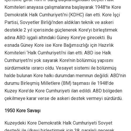
Komiteleri anayasa çalışmalarına başlayarak 1948’te Kore
Demokratik Halk Cumhuriyeti’ni (KDHC) ilan etti. Kore İşçi
Partisi, Sovyetler Birliği’nden aldıkları teknik ve askeri
destekle 2 yıl içerisinde güçlenerek Kore’yi birleştirmek
adına ABD işgali altındaki Güney Kore’ye girecekti. Bu
esnada Güney Kore ise Kore Bağımsızlığı için Hazırlık
Komiteleri ‘Halk Cumhuriyeti’ni ilan etti. ABD ise Halk
Cumhuriyeti’ni yok sayarak Kore’nin bölünmüş yapısını
sürdürmekte ısrarcı oldu. Vesayet sistemi ile bölünmüş
halde bulunan Kore halkı durumdan memnun değildi. ABD’nin
durumu Birleşmiş Milletlere (BM) taşıması ile 1948’de
Kuzey Kore’de Kore Cumhuriyeti ilan edildi. ABD bölgeden
çekilmeye karar verse de askeri destek vermeyi sürdürdü.
1950 Kore Savaşı
Kuzeydeki Kore Demokratik Halk Cumhuriyeti Sovyet
desteği ile ülkeyi birleştirmek için 38. paraleli geçerek