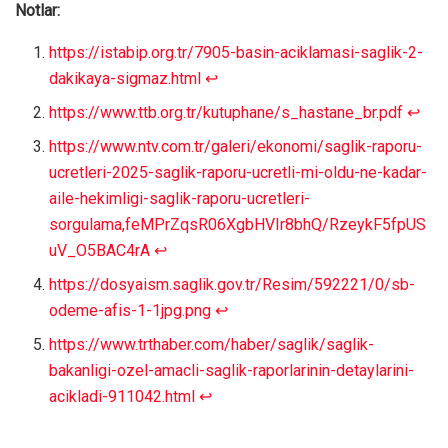
Notlar:
https://istabip.org.tr/7905-basin-aciklamasi-saglik-2-
dakikaya-sigmaz.html
↩︎
https://www.ttb.org.tr/kutuphane/s_hastane_br.pdf
↩︎
https://www.ntv.com.tr/galeri/ekonomi/saglik-raporu-
ucretleri-2025-saglik-raporu-ucretli-mi-oldu-ne-kadar-
aile-hekimligi-saglik-raporu-ucretleri-
sorgulama,feMPrZqsR06XgbHVIr8bhQ/RzeykF5fpUS
uV_O5BAC4rA
↩︎
https://dosyaism.saglik.gov.tr/Resim/592221/0/sb-
odeme-afis-1-1jpg.png
↩︎
https://www.trthaber.com/haber/saglik/saglik-
bakanligi-ozel-amacli-saglik-raporlarinin-detaylarini-
acikladi-911042.html
↩︎