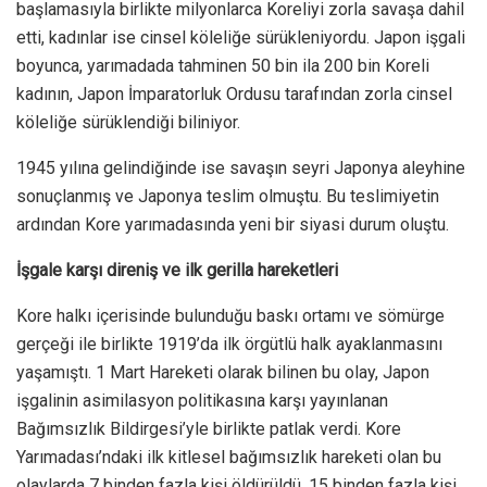
başlamasıyla birlikte milyonlarca Koreliyi zorla savaşa dahil
etti, kadınlar ise cinsel köleliğe sürükleniyordu. Japon işgali
boyunca, yarımadada tahminen 50 bin ila 200 bin Koreli
kadının, Japon İmparatorluk Ordusu tarafından zorla cinsel
köleliğe sürüklendiği biliniyor.
1945 yılına gelindiğinde ise savaşın seyri Japonya aleyhine
sonuçlanmış ve Japonya teslim olmuştu. Bu teslimiyetin
ardından Kore yarımadasında yeni bir siyasi durum oluştu.
İşgale karşı direniş ve ilk gerilla hareketleri
Kore halkı içerisinde bulunduğu baskı ortamı ve sömürge
gerçeği ile birlikte 1919’da ilk örgütlü halk ayaklanmasını
yaşamıştı. 1 Mart Hareketi olarak bilinen bu olay, Japon
işgalinin asimilasyon politikasına karşı yayınlanan
Bağımsızlık Bildirgesi’yle birlikte patlak verdi. Kore
Yarımadası’ndaki ilk kitlesel bağımsızlık hareketi olan bu
olaylarda 7 binden fazla kişi öldürüldü, 15 binden fazla kişi