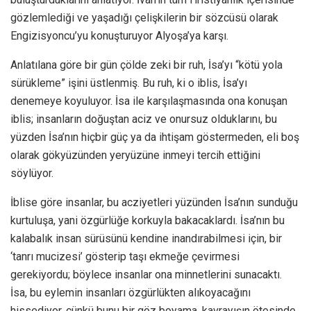
gözlemlediği ve yaşadığı çelişkilerin bir sözcüsü olarak
Engizisyoncu’yu konuşturuyor Alyoşa’ya karşı.
Anlatılana göre bir gün çölde zeki bir ruh, İsa’yı “kötü yola
sürükleme” işini üstlenmiş. Bu ruh, ki o iblis, İsa’yı
denemeye koyuluyor. İsa ile karşılaşmasında ona konuşan
iblis; insanların doğuştan aciz ve onursuz olduklarını, bu
yüzden İsa’nın hiçbir güç ya da ihtişam göstermeden, eli boş
olarak gökyüzünden yeryüzüne inmeyi tercih ettiğini
söylüyor.
İblise göre insanlar, bu acziyetleri yüzünden İsa’nın sunduğu
kurtuluşa, yani özgürlüğe korkuyla bakacaklardı. İsa’nın bu
kalabalık insan sürüsünü kendine inandırabilmesi için, bir
‘tanrı mucizesi’ gösterip taşı ekmeğe çevirmesi
gerekiyordu; böylece insanlar ona minnetlerini sunacaktı.
İsa, bu eylemin insanları özgürlükten alıkoyacağını
hissediyor, çünkü bunu bir göz boyama, kavrayışın ötesinde