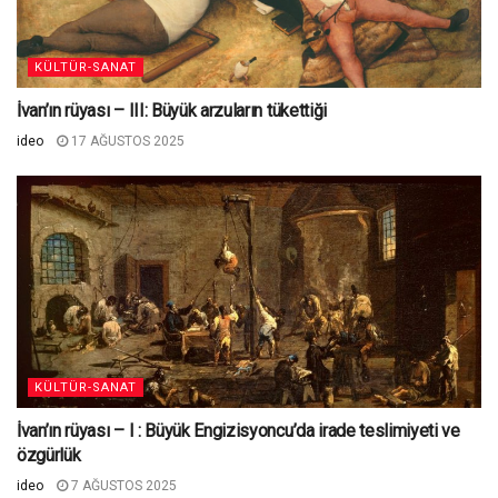
KÜLTÜR-SANAT
İvan’ın rüyası – III: Büyük arzuların tükettiği
ideo
17 AĞUSTOS 2025
KÜLTÜR-SANAT
İvan’ın rüyası – I : Büyük Engizisyoncu’da irade teslimiyeti ve
özgürlük
ideo
7 AĞUSTOS 2025