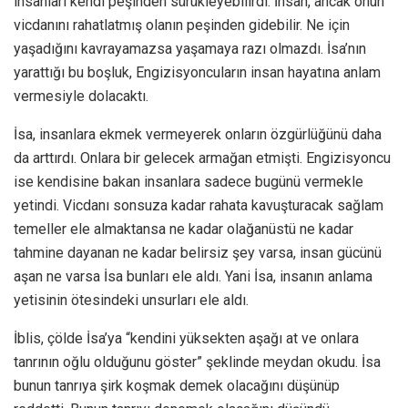
insanları kendi peşinden sürükleyebilirdi. İnsan, ancak onun
vicdanını rahatlatmış olanın peşinden gidebilir. Ne için
yaşadığını kavrayamazsa yaşamaya razı olmazdı. İsa’nın
yarattığı bu boşluk, Engizisyoncuların insan hayatına anlam
vermesiyle dolacaktı.
İsa, insanlara ekmek vermeyerek onların özgürlüğünü daha
da arttırdı. Onlara bir gelecek armağan etmişti. Engizisyoncu
ise kendisine bakan insanlara sadece bugünü vermekle
yetindi. Vicdanı sonsuza kadar rahata kavuşturacak sağlam
temeller ele almaktansa ne kadar olağanüstü ne kadar
tahmine dayanan ne kadar belirsiz şey varsa, insan gücünü
aşan ne varsa İsa bunları ele aldı. Yani İsa, insanın anlama
yetisinin ötesindeki unsurları ele aldı.
İblis, çölde İsa’ya “kendini yüksekten aşağı at ve onlara
tanrının oğlu olduğunu göster” şeklinde meydan okudu. İsa
bunun tanrıya şirk koşmak demek olacağını düşünüp