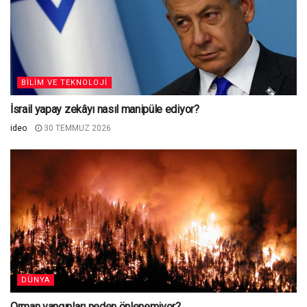
BILIM VE TEKNOLOJI
İsrail yapay zekâyı nasıl manipüle ediyor?
ideo
30 TEMMUZ 2026
DÜNYA
Orman yangınları neden önlenemiyor?