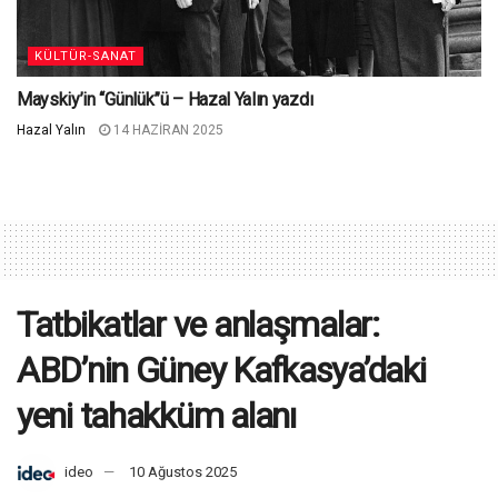
KÜLTÜR-SANAT
Mayskiy’in “Günlük”ü – Hazal Yalın yazdı
Hazal Yalın
14 HAZIRAN 2025
Tatbikatlar ve anlaşmalar:
ABD’nin Güney Kafkasya’daki
yeni tahakküm alanı
ideo
10 Ağustos 2025