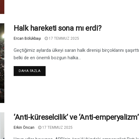
Halk hareketi sona mı erdi?
Ercan Bölükbaşı
17 TEMMUZ 2025
Geçtiğimiz aylarda ülkeyi saran halk direnişi birçoklarını şaşırtt
belki de en önemli bozgun halka...
DAHA FAZLA
‘Anti-küreselcilik’ ve ‘Anti-emperyalizm’
Erkin Öncan
17 TEMMUZ 2025