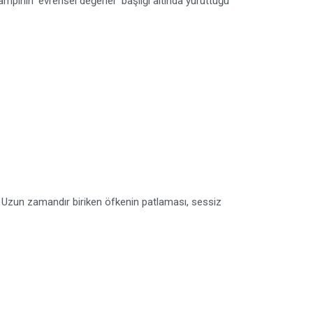
mpının ‘evrensel değerler' başlığı altında yürüttüğü
iz. Uzun zamandır biriken öfkenin patlaması, sessiz