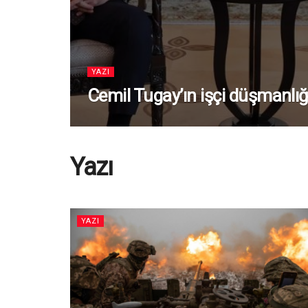
YAZI
Cemil Tugay’ın işçi düşmanlığ
Yazı
YAZI