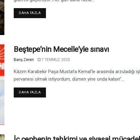
DAHA FAZLA
Beştepe’nin Mecelle’yle sınavı
Barış Zeren
7 TEMMUZ 2025
Kâzım Karabekir Paşa Mustafa Kemal'le arasında arzuladığı i
pervanesi olmak istiyordum, dümen yine onda kalsın"...
DAHA FAZLA
İç cephenin tahkimi ve siyasal mücade