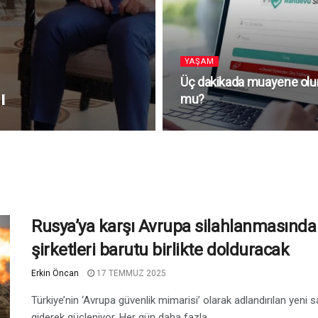
YAŞAM
Üç dakikada muayene olu
ı
mu?
Rusya’ya karşı Avrupa silahlanmasında
şirketleri barutu birlikte dolduracak
Erkin Öncan
17 TEMMUZ 2025
Türkiye’nin ‘Avrupa güvenlik mimarisi’ olarak adlandırılan yeni s
giderek güçleniyor. Her gün daha fazla...