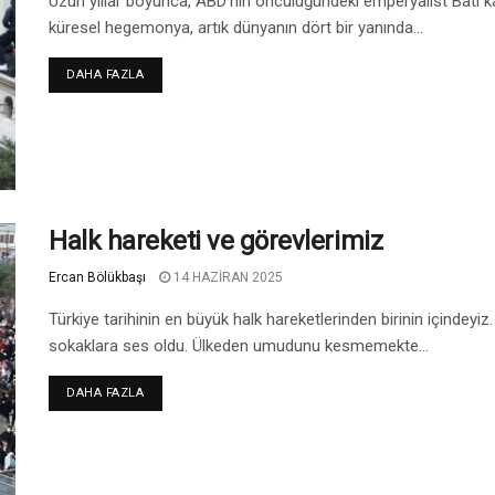
Uzun yıllar boyunca, ABD’nin öncülüğündeki emperyalist Batı ka
küresel hegemonya, artık dünyanın dört bir yanında...
DAHA FAZLA
Halk hareketi ve görevlerimiz
Ercan Bölükbaşı
14 HAZIRAN 2025
Türkiye tarihinin en büyük halk hareketlerinden birinin içindey
sokaklara ses oldu. Ülkeden umudunu kesmemekte...
DAHA FAZLA