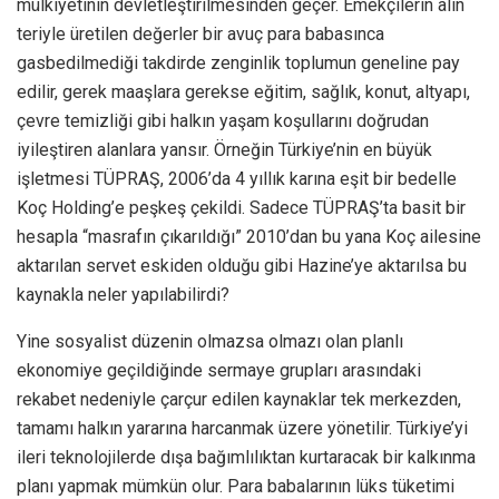
mülkiyetinin devletleştirilmesinden geçer. Emekçilerin alın
teriyle üretilen değerler bir avuç para babasınca
gasbedilmediği takdirde zenginlik toplumun geneline pay
edilir, gerek maaşlara gerekse eğitim, sağlık, konut, altyapı,
çevre temizliği gibi halkın yaşam koşullarını doğrudan
iyileştiren alanlara yansır. Örneğin Türkiye’nin en büyük
işletmesi TÜPRAŞ, 2006’da 4 yıllık karına eşit bir bedelle
Koç Holding’e peşkeş çekildi. Sadece TÜPRAŞ’ta basit bir
hesapla “masrafın çıkarıldığı” 2010’dan bu yana Koç ailesine
aktarılan servet eskiden olduğu gibi Hazine’ye aktarılsa bu
kaynakla neler yapılabilirdi?
Yine sosyalist düzenin olmazsa olmazı olan planlı
ekonomiye geçildiğinde sermaye grupları arasındaki
rekabet nedeniyle çarçur edilen kaynaklar tek merkezden,
tamamı halkın yararına harcanmak üzere yönetilir. Türkiye’yi
ileri teknolojilerde dışa bağımlılıktan kurtaracak bir kalkınma
planı yapmak mümkün olur. Para babalarının lüks tüketimi