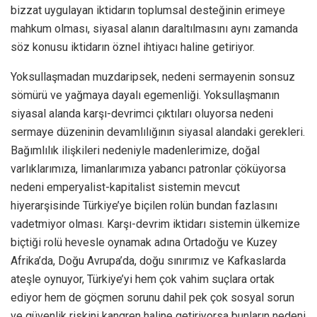
bizzat uygulayan iktidarın toplumsal desteğinin erimeye
mahkum olması, siyasal alanın daraltılmasını aynı zamanda
söz konusu iktidarın öznel ihtiyacı haline getiriyor.
Yoksullaşmadan muzdaripsek, nedeni sermayenin sonsuz
sömürü ve yağmaya dayalı egemenliği. Yoksullaşmanın
siyasal alanda karşı-devrimci çıktıları oluyorsa nedeni
sermaye düzeninin devamlılığının siyasal alandaki gerekleri.
Bağımlılık ilişkileri nedeniyle madenlerimize, doğal
varlıklarımıza, limanlarımıza yabancı patronlar çöküyorsa
nedeni emperyalist-kapitalist sistemin mevcut
hiyerarşisinde Türkiye’ye biçilen rolün bundan fazlasını
vadetmiyor olması. Karşı-devrim iktidarı sistemin ülkemize
biçtiği rolü hevesle oynamak adına Ortadoğu ve Kuzey
Afrika’da, Doğu Avrupa’da, doğu sınırımız ve Kafkaslarda
ateşle oynuyor, Türkiye’yi hem çok vahim suçlara ortak
ediyor hem de göçmen sorunu dahil pek çok sosyal sorun
ve güvenlik riskini kangren haline getiriyorsa bunların nedeni