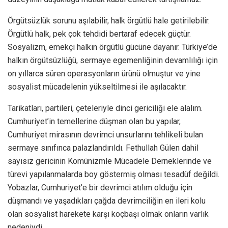
Örgütsüzlük sorunu aşılabilir, halk örgütlü hale getirilebilir.
Örgütlü halk, pek çok tehdidi bertaraf edecek güçtür.
Sosyalizm, emekçi halkın örgütlü gücüne dayanır. Türkiye’de
halkın örgütsüzlüğü, sermaye egemenliğinin devamlılığı için
on yıllarca süren operasyonların ürünü olmuştur ve yine
sosyalist mücadelenin yükseltilmesi ile aşılacaktır.
Tarikatları, partileri, çeteleriyle dinci gericiliği ele alalım.
Cumhuriyet’in temellerine düşman olan bu yapılar,
Cumhuriyet mirasının devrimci unsurlarını tehlikeli bulan
sermaye sınıfınca palazlandırıldı. Fethullah Gülen dahil
sayısız gericinin Komünizmle Mücadele Derneklerinde ve
türevi yapılanmalarda boy göstermiş olması tesadüf değildi.
Yobazlar, Cumhuriyet’e bir devrimci atılım olduğu için
düşmandı ve yaşadıkları çağda devrimciliğin en ileri kolu
olan sosyalist harekete karşı koçbaşı olmak onların varlık
nedeniydi.