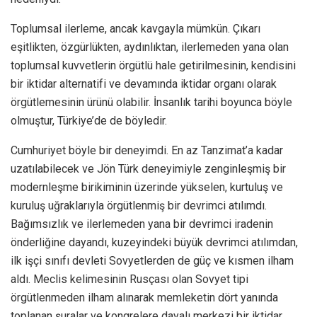
Toplumsal ilerleme, ancak kavgayla mümkün. Çıkarı
eşitlikten, özgürlükten, aydınlıktan, ilerlemeden yana olan
toplumsal kuvvetlerin örgütlü hale getirilmesinin, kendisini
bir iktidar alternatifi ve devamında iktidar organı olarak
örgütlemesinin ürünü olabilir. İnsanlık tarihi boyunca böyle
olmuştur, Türkiye’de de böyledir.
Cumhuriyet böyle bir deneyimdi. En az Tanzimat’a kadar
uzatılabilecek ve Jön Türk deneyimiyle zenginleşmiş bir
modernleşme birikiminin üzerinde yükselen, kurtuluş ve
kuruluş uğraklarıyla örgütlenmiş bir devrimci atılımdı.
Bağımsızlık ve ilerlemeden yana bir devrimci iradenin
önderliğine dayandı, kuzeyindeki büyük devrimci atılımdan,
ilk işçi sınıfı devleti Sovyetlerden de güç ve kısmen ilham
aldı. Meclis kelimesinin Rusçası olan Sovyet tipi
örgütlenmeden ilham alınarak memleketin dört yanında
toplanan şuralar ve kongrelere dayalı merkezi bir iktidar