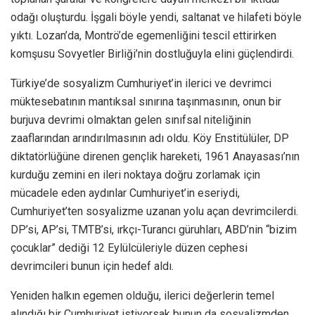
odağı oluşturdu. İşgali böyle yendi, saltanat ve hilafeti böyle
yıktı. Lozan’da, Montrö’de egemenliğini tescil ettirirken
komşusu Sovyetler Birliği’nin dostluğuyla elini güçlendirdi.
Türkiye’de sosyalizm Cumhuriyet’in ilerici ve devrimci
müktesebatının mantıksal sınırına taşınmasının, onun bir
burjuva devrimi olmaktan gelen sınıfsal niteliğinin
zaaflarından arındırılmasının adı oldu. Köy Enstitülüler, DP
diktatörlüğüne direnen gençlik hareketi, 1961 Anayasası’nın
kurduğu zemini en ileri noktaya doğru zorlamak için
mücadele eden aydınlar Cumhuriyet’in eseriydi,
Cumhuriyet’ten sosyalizme uzanan yolu açan devrimcilerdi.
DP’si, AP’si, TMTB’si, ırkçı-Turancı güruhları, ABD’nin “bizim
çocuklar” dediği 12 Eylülcüleriyle düzen cephesi
devrimcileri bunun için hedef aldı.
Yeniden halkın egemen olduğu, ilerici değerlerin temel
alındığı bir Cumhuriyet istiyorsak bunun da sosyalizmden