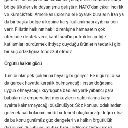
bölge ülkeleriyle dayanışma geliştirir. NATO’dan çıkar, İncirlik
ve Kürecik’teki Amerikan üslerine el koyarak buraların İran ya
da bir başka bölge ülkesine karşı kullanılması ayıbına son
verir. Filistin halkının haklı direnişine hamasetin çok
ötesinde destek verir, katil İsrail’in petrolden çeliğe
katliamları sürdürmek ihtiyaç duyduğu ürünlerin tedariki gibi
bir suç ortaklığına tenezzül etmez.
Örgütlü halkın gücü
Tüm bunlar pek çoklarına hayal gibi geliyor. Fikir güzel olsa
da gerçek hayatta karşılık bulmayacağı, insan doğasına
uygun olmayacağı, kuyruğuna basılan yerli-yabancı para
babaları ile emperyalist merkezlerin saldırılarına karşı
ayakta kalınamayacağı düşünülüyor. Söz konusu odaklardan
gelecek saldırılarının ciddi bir tehdit oluşturacağı doğru olsa
da bu konu günümüz güç dengeleri ve halkın örgütlülük
düzeyinin düşüklüğü mutlak kabul edilerek tartışılamaz.