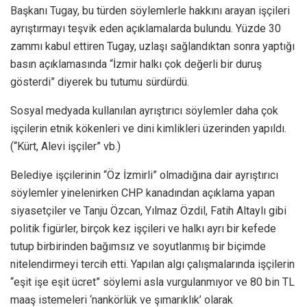
Başkanı Tugay, bu türden söylemlerle hakkını arayan işçileri
ayrıştırmayı teşvik eden açıklamalarda bulundu. Yüzde 30
zammı kabul ettiren Tugay, uzlaşı sağlandıktan sonra yaptığı
basın açıklamasında “İzmir halkı çok değerli bir duruş
gösterdi” diyerek bu tutumu sürdürdü.
Sosyal medyada kullanılan ayrıştırıcı söylemler daha çok
işçilerin etnik kökenleri ve dini kimlikleri üzerinden yapıldı.
(“Kürt, Alevi işçiler” vb.)
Belediye işçilerinin “Öz İzmirli” olmadığına dair ayrıştırıcı
söylemler yinelenirken CHP kanadından açıklama yapan
siyasetçiler ve Tanju Özcan, Yılmaz Özdil, Fatih Altaylı gibi
politik figürler, birçok kez işçileri ve halkı ayrı bir kefede
tutup birbirinden bağımsız ve soyutlanmış bir biçimde
nitelendirmeyi tercih etti. Yapılan algı çalışmalarında işçilerin
“eşit işe eşit ücret” söylemi asla vurgulanmıyor ve 80 bin TL
maaş istemeleri ‘nankörlük ve şımarıklık’ olarak