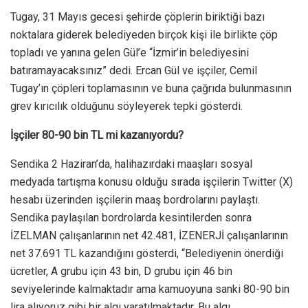
Tugay, 31 Mayıs gecesi şehirde çöplerin biriktiği bazı
noktalara giderek belediyeden birçok kişi ile birlikte çöp
topladı ve yanına gelen Gül’e “İzmir’in belediyesini
batıramayacaksınız” dedi. Ercan Gül ve işçiler, Cemil
Tugay’ın çöpleri toplamasının ve buna çağrıda bulunmasının
grev kırıcılık olduğunu söyleyerek tepki gösterdi.
İşçiler 80-90 bin TL mi kazanıyordu?
Sendika 2 Haziran’da, halihazırdaki maaşları sosyal
medyada tartışma konusu olduğu sırada işçilerin Twitter (X)
hesabı üzerinden işçilerin maaş bordrolarını paylaştı.
Sendika paylaşılan bordrolarda kesintilerden sonra
İZELMAN çalışanlarının net 42.481, İZENERJİ çalışanlarının
net 37.691 TL kazandığını gösterdi, “Belediyenin önerdiği
ücretler, A grubu için 43 bin, D grubu için 46 bin
seviyelerinde kalmaktadır ama kamuoyuna sanki 80-90 bin
lira alıyoruz gibi bir algı yaratılmaktadır. Bu algı