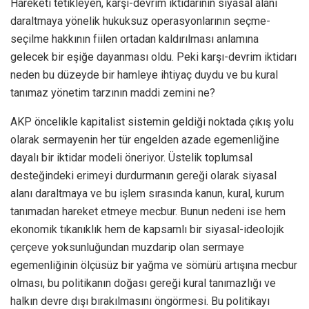
Hareketi tetikleyen, karşı-devrim iktidarının siyasal alanı
daraltmaya yönelik hukuksuz operasyonlarının seçme-
seçilme hakkının fiilen ortadan kaldırılması anlamına
gelecek bir eşiğe dayanması oldu. Peki karşı-devrim iktidarı
neden bu düzeyde bir hamleye ihtiyaç duydu ve bu kural
tanımaz yönetim tarzının maddi zemini ne?
AKP öncelikle kapitalist sistemin geldiği noktada çıkış yolu
olarak sermayenin her tür engelden azade egemenliğine
dayalı bir iktidar modeli öneriyor. Üstelik toplumsal
desteğindeki erimeyi durdurmanın gereği olarak siyasal
alanı daraltmaya ve bu işlem sırasında kanun, kural, kurum
tanımadan hareket etmeye mecbur. Bunun nedeni ise hem
ekonomik tıkanıklık hem de kapsamlı bir siyasal-ideolojik
çerçeve yoksunluğundan muzdarip olan sermaye
egemenliğinin ölçüsüz bir yağma ve sömürü artışına mecbur
olması, bu politikanın doğası gereği kural tanımazlığı ve
halkın devre dışı bırakılmasını öngörmesi. Bu politikayı