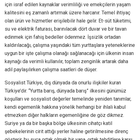
için israf edilen kaynaklar verimliliği ve emekçilerin yaşam
kalitesini eş zamanlı artırmak üzere harcanır. Temel ihtiyaç
olan ürün ve hizmetler erişilebilir hale gelir. Et-süt tüketimi,
su ve elektrik faturası, barınılacak dört duvar ve bir tavan
edinmek için fahiş bedeller ödenmez. İşsizlik ortadan
kaldırılacağı, çalışma yaşındaki tüm yurttaşlara yeteneklerine
uygun bir işte çalışma olanağı sağlanacağı için ülkenin insan
kaynağı da verimli kullanılır, toplam zenginlik artarak daha
adil paylaşılırken çalışma saatleri de düşer.
Sosyalist Türkiye, dış dünyada da onurlu ilişkiler kuran
Türkiye’dir. “Yurtta barış, dünyada barış” ilkesini günümüz
koşulları ve sosyalist değerler temelinde yeniden tanımlar,
kendi egemenlik hakkına yönelik herhangi bir ihlali kabul
etmezken diğer halkların egemenliğine de göz dikmez.
Suriye ya da bir başka bölge ülkesinin cihatçı katil
şebekelerinin cirit attığı yerler haline getirilmesine direnç
gösterir, bu suça ortak olmak bir yana, ortak tehditlere karşı