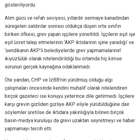
gösteriliyordu.
Alım gücü ve refah seviyesi, yıllardır sermaye kanadından
süregelen saldırılar sonrası oldukça düşen orta sınıfın
biriken öfkesi, grev yapan işçilere yöneltildi. İşçilerin eşit işe
eşit ücret talep etmelerinin ‘AKP iktidarının işine yaradığı’ ve
‘sendikanın AKP’li belediyelerde grev yapmamalarının’
ikiyüzlülük olarak nitelendirildiği bu ortamda hiç kimse
sorunun gerçek kaynağına odaklanmadı.
Öte yandan, CHP ve İzBB’nin yürütmüş olduğu algı
çalışmaları öncesinde kendini muhalif olarak nitelendiren
birçok gazeteci ise konuyu yeterince dile getirmedi. İşçilere
karşı grevin gizliden gizliye AKP eliyle yürütüldüğüne dair
söylemler üretilse de iktidara yakınlığıyla bilinen birçok
basın-medya kuruluşu da grevi uzaktan seyretmeyi ve haber
yapmamayı tercih etti.