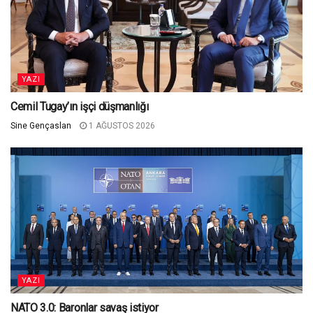
YAZI
Cemil Tugay’ın işçi düşmanlığı
Sine Gençaslan
1 AĞUSTOS 2026
YAZI
NATO 3.0: Baronlar savaş istiyor