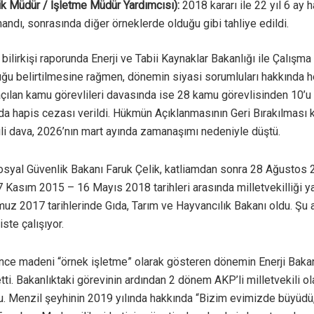
ik Müdür / İşletme Müdür Yardımcısı):
2018 kararı ile 22 yıl 6 ay h
ndı, sonrasında diğer örneklerde olduğu gibi tahliye edildi.
 bilirkişi raporunda Enerji ve Tabii Kaynaklar Bakanlığı ile Çalışm
duğu belirtilmesine rağmen, dönemin siyasi sorumluları hakkında h
 açılan kamu görevlileri davasında ise 28 kamu görevlisinden 10’u b
nda hapis cezası verildi. Hükmün Açıklanmasının Geri Bırakılması k
ili dava, 2026’nın mart ayında zamanaşımı nedeniyle düştü.
yal Güvenlik Bakanı Faruk Çelik, katliamdan sonra 28 Ağustos 2
7 Kasım 2015 – 16 Mayıs 2018 tarihleri arasında milletvekilliği y
 2017 tarihlerinde Gıda, Tarım ve Hayvancılık Bakanı oldu. Şu a
iste çalışıyor.
nce madeni “örnek işletme” olarak gösteren dönemin Enerji Bakanı
i. Bakanlıktaki görevinin ardından 2 dönem AKP’li milletvekili o
. Menzil şeyhinin 2019 yılında hakkında “Bizim evimizde büyüdü,”