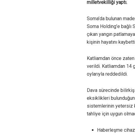
milletvekilliği yaptı.
Soma’da bulunan maden 
Soma Holding’e bağlı S
çıkan yangın patlamaya
kişinin hayatını kaybet
Katliamdan önce zaten S
verildi. Katliamdan 14
oylarıyla reddedildi.
Dava sürecinde bilirkiş
eksiklikleri bulunduğun
sistemlerinin yetersiz k
tahliye için uygun olmadı
Haberleşme cihazl