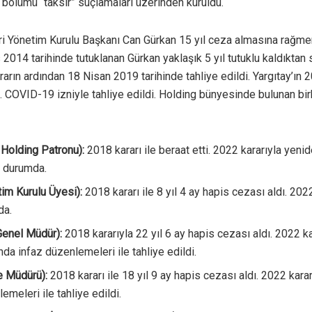
 bölümü “taksir” suçlamaları üzerinden kuruldu.
 Yönetim Kurulu Başkanı Can Gürkan 15 yıl ceza almasına rağmen
 2014 tarihinde tutuklanan Gürkan yaklaşık 5 yıl tutuklu kaldıktan 
rın ardından 18 Nisan 2019 tarihinde tahliye edildi. Yargıtay’ın 20
ı. COVID-19 izniyle tahliye edildi. Holding bünyesinde bulunan bi
Holding Patronu):
2018 kararı ile beraat etti. 2022 kararıyla yen
t durumda.
im Kurulu Üyesi):
2018 kararı ile 8 yıl 4 ay hapis cezası aldı. 2022
da.
enel Müdür):
2018 kararıyla 22 yıl 6 ay hapis cezası aldı. 2022 k
da infaz düzenlemeleri ile tahliye edildi.
e Müdürü):
2018 kararı ile 18 yıl 9 ay hapis cezası aldı. 2022 kara
emeleri ile tahliye edildi.