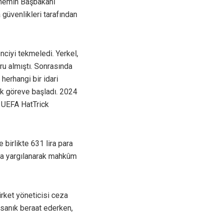
dönemin Başbakanı
 güvenlikleri tarafından
ciyi tekmeledi. Yerkel,
ru almıştı. Sonrasında
herhangi bir idari
ak göreve başladı. 2024
ı UEFA HatTrick
birlikte 631 lira para
yla yargılanarak mahkûm
irket yöneticisi ceza
 sanık beraat ederken,