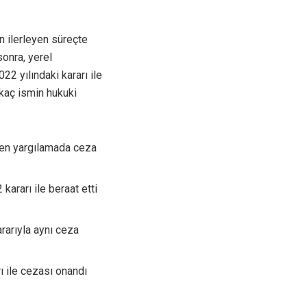
 ilerleyen süreçte
sonra, yerel
22 yılındaki kararı ile
rkaç ismin hukuki
iden yargılamada ceza
 kararı ile beraat etti
ararıyla aynı ceza
rı ile cezası onandı