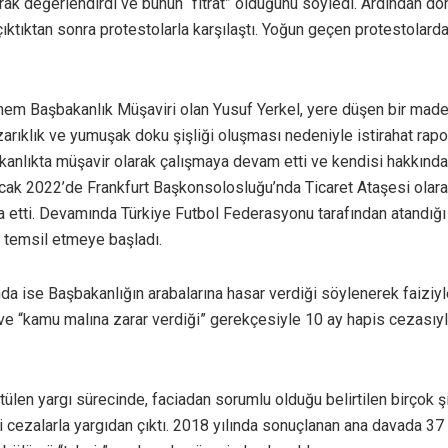
arak değerlendirdi ve bunun “fıtrat” olduğunu söyledi. Ardından 
ktıktan sonra protestolarla karşılaştı. Yoğun geçen protestolarda
nem Başbakanlık Müşaviri olan Yusuf Yerkel, yere düşen bir maden
zarıklık ve yumuşak doku şişliği oluşması nedeniyle istirahat rapo
anlıkta müşavir olarak çalışmaya devam etti ve kendisi hakkında 
cak 2022’de Frankfurt Başkonsolosluğu’nda Ticaret Ataşesi olar
ifa etti. Devamında Türkiye Futbol Federasyonu tarafından atandığ
i temsil etmeye başladı.
a ise Başbakanlığın arabalarına hasar verdiği söylenerek faiziyle 
ı ve “kamu malına zarar verdiği” gerekçesiyle 10 ay hapis cezası
tülen yargı sürecinde, faciadan sorumlu olduğu belirtilen birçok ş
i cezalarla yargıdan çıktı. 2018 yılında sonuçlanan ana davada 37