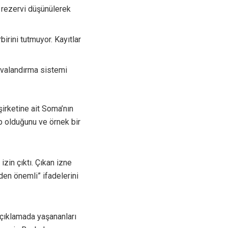
 rezervi düşünülerek
irini tutmuyor. Kayıtlar
havalandırma sistemi
irketine ait Soma’nın
ip olduğunu ve örnek bir
zin çıktı. Çıkan izne
den önemli” ifadelerini
çıklamada yaşananları