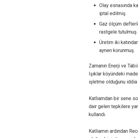
Olay esnasında ka
iptal edilmiş.
Gaz ölçüm defterle
rastgele tutulmuş.
Üretim iki katında
aynen korunmuş.
Zamanın Enerji ve Tabii
Işıklar köyündeki maden
işletme olduğunu iddia 
Katliamdan bir sene son
dair gelen tepkilere y
kullandı.
Katliamın ardından Rec