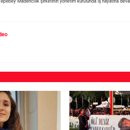
epebey Madencilik şirketinin yönetim kurulunda iş hayatına deva
deo