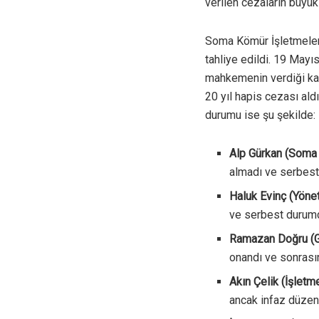
verilen cezaların büyük
Soma Kömür İşletmeleri
tahliye edildi. 19 Mayıs
mahkemenin verdiği kara
20 yıl hapis cezası ald
durumu ise şu şekilde:
Alp Gürkan (Soma 
almadı ve serbes
Haluk Evinç (Yönet
ve serbest durum
Ramazan Doğru (G
onandı ve sonrasın
Akın Çelik (İşletm
ancak infaz düzenl