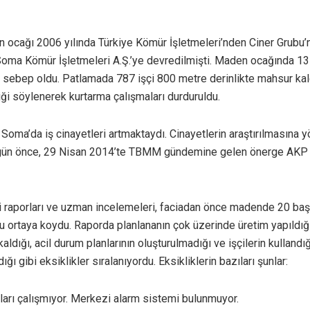
ocağı 2006 yılında Türkiye Kömür İşletmeleri’nden Ciner Grubu’n
oma Kömür İşletmeleri A.Ş.’ye devredilmişti. Maden ocağında 13
 sebep oldu. Patlamada 787 işçi 800 metre derinlikte mahsur kal
tiği söylenerek kurtarma çalışmaları durduruldu.
oma’da iş cinayetleri artmaktaydı. Cinayetlerin araştırılmasına 
 gün önce, 29 Nisan 2014’te TBMM gündemine gelen önerge AKP mi
i raporları ve uzman incelemeleri, faciadan önce madende 20 başl
u ortaya koydu. Raporda planlananın çok üzerinde üretim yapıldığ
aldığı, acil durum planlarının oluşturulmadığı ve işçilerin kulland
ğı gibi eksiklikler sıralanıyordu. Eksikliklerin bazıları şunlar:
arı çalışmıyor. Merkezi alarm sistemi bulunmuyor.