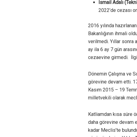
İsmail Adalı (Tekn
2022’de cezası ona
2016 yılında hazırlanan
Bakanlığının ihmali ol
verilmedi. Yıllar sonra
ay ila 6 ay 7 gün arası
cezaevine girmedi. İlg
Dönemin Çalışma ve Sos
görevine devam etti. 1
Kasım 2015 – 19 Temmuz
milletvekili olarak mecl
Katliamdan kısa süre ö
daha görevine devam ett
kadar Meclis’te bulundu