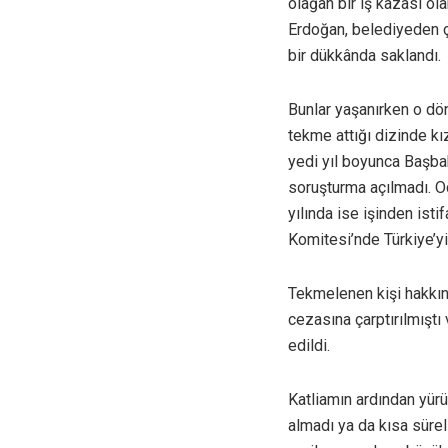
olağan bir iş kazası ol
Erdoğan, belediyeden çı
bir dükkânda saklandı.
Bunlar yaşanırken o dö
tekme attığı dizinde kı
yedi yıl boyunca Başbak
soruşturma açılmadı. O
yılında ise işinden ist
Komitesi’nde Türkiye’y
Tekmelenen kişi hakkınd
cezasına çarptırılmışt
edildi.
Katliamın ardından yürü
almadı ya da kısa sürel