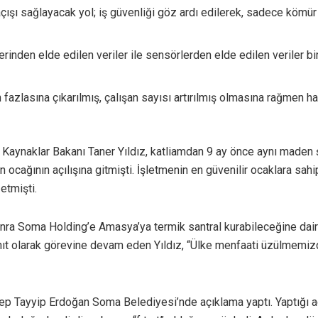
çışı sağlayacak yol; iş güvenliği göz ardı edilerek, sadece kömür
rinden elde edilen veriler ile sensörlerden elde edilen veriler birb
n fazlasına çıkarılmış, çalışan sayısı artırılmış olmasına rağmen 
 Kaynaklar Bakanı Taner Yıldız, katliamdan 9 ay önce aynı maden ş
 ocağının açılışına gitmişti. İşletmenin en güvenilir ocaklara sah
etmişti.
ra Soma Holding’e Amasya’ya termik santral kurabileceğine dair i
anıt olarak görevine devam eden Yıldız, “Ülke menfaati üzülmemiz
ep Tayyip Erdoğan Soma Belediyesi’nde açıklama yaptı. Yaptığı a