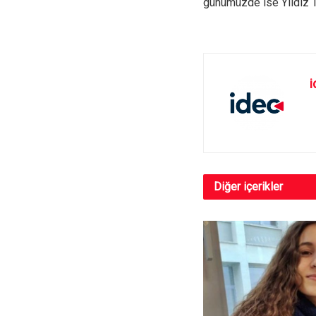
günümüzde ise Yıldız T
i
Diğer
içerikler