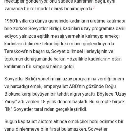
mektuplar gönderiyor, onu sadece kahraman değil, aynı
zamanda bir rol model olarak benimsiyordu.
7
1960’lı yıllarda dünya genelinde kadınların üretime katılması
bile zorken Sovyetler Birliği, kadınları uzay programına dahil
ediyor; yalnızca eşitlik mesajı vermekle kalmayıp emekçi
kadınların bilim ve teknolojideki rolünü güçlendiriyordu.
Tereşkova’nın başarısı, Sovyet bilimsel ilerleyişinin ve
toplumun dönüşümünde halkın –özellikle kadınların– etkin
katılımının bir simgesi hâline geldi.
Sovyetler Birliği yönetiminin uzay programına verdiği önem
ve harcadığı emek, emperyalist ABD’nin gözünde Doğu
Blokuna karşı büyüyen bir tehdit algısı yarattı. Böylece “Uzay
Yarışı” adı verilen 18 yıllık dönem başladı. Bu süreçte birçok
“ilk” Sovyetler tarafından gerçekleştirildi.
Bugün kapitalist sistem altında emekçiler hobi edinmek bir
yana, dinlenmeye bile fırsat bulamazken, Sovyetler