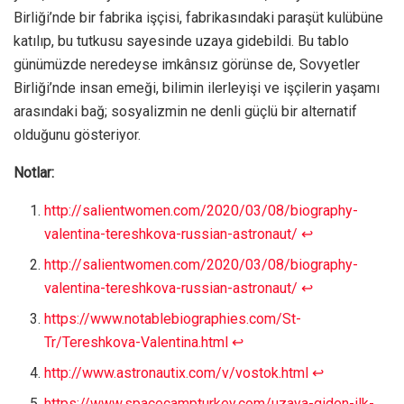
Birliği’nde bir fabrika işçisi, fabrikasındaki paraşüt kulübüne
katılıp, bu tutkusu sayesinde uzaya gidebildi. Bu tablo
günümüzde neredeyse imkânsız görünse de, Sovyetler
Birliği’nde insan emeği, bilimin ilerleyişi ve işçilerin yaşamı
arasındaki bağ; sosyalizmin ne denli güçlü bir alternatif
olduğunu gösteriyor.
Notlar:
http://salientwomen.com/2020/03/08/biography-
valentina-tereshkova-russian-astronaut/
↩︎
http://salientwomen.com/2020/03/08/biography-
valentina-tereshkova-russian-astronaut/
↩︎
https://www.notablebiographies.com/St-
Tr/Tereshkova-Valentina.html
↩︎
http://www.astronautix.com/v/vostok.html
↩︎
https://www.spacecampturkey.com/uzaya-giden-ilk-