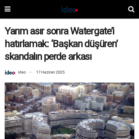
Yarım asır sonra Watergate’i
hatırlamak: ‘Başkan düşüren’
skandalın perde arkası
ideo
17 Haziran 2025