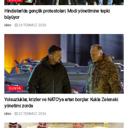
Hindistan’da gençlik protestoları: Modi yönetimine tepki
büyüyor
ideo
24 TEMMUZ 2026
DÜNYA
Yolsuzluklar, krizler ve NATO’ya artan borçlar: Kukla Zelenski
yönetimi zorda
ideo
22 TEMMUZ 2026