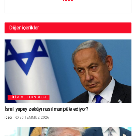
Diğer
içerikler
BILIM VE TEKNOLOJI
İsrail yapay zekâyı nasıl manipüle ediyor?
ideo
30 TEMMUZ 2026