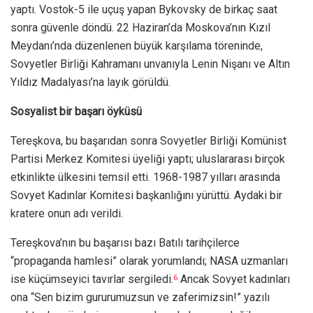
yaptı. Vostok-5 ile uçuş yapan Bykovsky de birkaç saat
sonra güvenle döndü. 22 Haziran’da Moskova’nın Kızıl
Meydanı’nda düzenlenen büyük karşılama töreninde,
Sovyetler Birliği Kahramanı unvanıyla Lenin Nişanı ve Altın
Yıldız Madalyası’na layık görüldü.
Sosyalist bir başarı öyküsü
Tereşkova, bu başarıdan sonra Sovyetler Birliği Komünist
Partisi Merkez Komitesi üyeliği yaptı; uluslararası birçok
etkinlikte ülkesini temsil etti. 1968-1987 yılları arasında
Sovyet Kadınlar Komitesi başkanlığını yürüttü. Aydaki bir
kratere onun adı verildi.
Tereşkova’nın bu başarısı bazı Batılı tarihçilerce
“propaganda hamlesi” olarak yorumlandı; NASA uzmanları
ise küçümseyici tavırlar sergiledi.
Ancak Sovyet kadınları
6
ona “Sen bizim gururumuzsun ve zaferimizsin!” yazılı