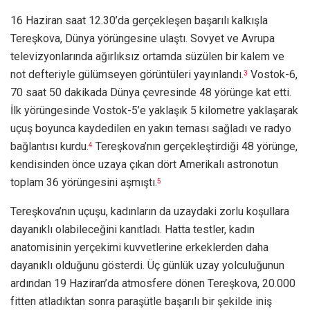
16 Haziran saat 12.30’da gerçekleşen başarılı kalkışla
Tereşkova, Dünya yörüngesine ulaştı. Sovyet ve Avrupa
televizyonlarında ağırlıksız ortamda süzülen bir kalem ve
not defteriyle gülümseyen görüntüleri yayınlandı.
Vostok-6,
3
70 saat 50 dakikada Dünya çevresinde 48 yörünge kat etti.
İlk yörüngesinde Vostok-5’e yaklaşık 5 kilometre yaklaşarak
uçuş boyunca kaydedilen en yakın teması sağladı ve radyo
bağlantısı kurdu.
Tereşkova’nın gerçekleştirdiği 48 yörünge,
4
kendisinden önce uzaya çıkan dört Amerikalı astronotun
toplam 36 yörüngesini aşmıştı.
5
Tereşkova’nın uçuşu, kadınların da uzaydaki zorlu koşullara
dayanıklı olabileceğini kanıtladı. Hatta testler, kadın
anatomisinin yerçekimi kuvvetlerine erkeklerden daha
dayanıklı olduğunu gösterdi. Üç günlük uzay yolculuğunun
ardından 19 Haziran’da atmosfere dönen Tereşkova, 20.000
fitten atladıktan sonra paraşütle başarılı bir şekilde iniş