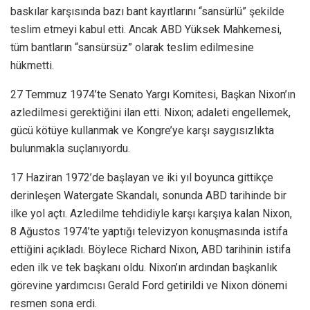
baskılar karşısında bazı bant kayıtlarını “sansürlü” şekilde
teslim etmeyi kabul etti. Ancak ABD Yüksek Mahkemesi,
tüm bantların “sansürsüz” olarak teslim edilmesine
hükmetti.
27 Temmuz 1974’te Senato Yargı Komitesi, Başkan Nixon’ın
azledilmesi gerektiğini ilan etti. Nixon; adaleti engellemek,
gücü kötüye kullanmak ve Kongre’ye karşı saygısızlıkta
bulunmakla suçlanıyordu.
17 Haziran 1972’de başlayan ve iki yıl boyunca gittikçe
derinleşen Watergate Skandalı, sonunda ABD tarihinde bir
ilke yol açtı. Azledilme tehdidiyle karşı karşıya kalan Nixon,
8 Ağustos 1974’te yaptığı televizyon konuşmasında istifa
ettiğini açıkladı. Böylece Richard Nixon, ABD tarihinin istifa
eden ilk ve tek başkanı oldu. Nixon’ın ardından başkanlık
görevine yardımcısı Gerald Ford getirildi ve Nixon dönemi
resmen sona erdi.