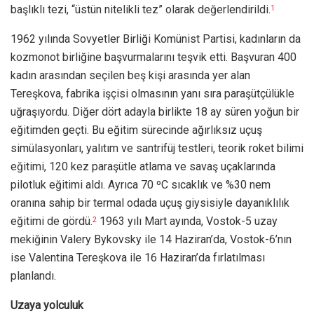
başlıklı tezi, “üstün nitelikli tez” olarak değerlendirildi.
1
1962 yılında Sovyetler Birliği Komünist Partisi, kadınların da
kozmonot birliğine başvurmalarını teşvik etti. Başvuran 400
kadın arasından seçilen beş kişi arasında yer alan
Tereşkova, fabrika işçisi olmasının yanı sıra paraşütçülükle
uğraşıyordu. Diğer dört adayla birlikte 18 ay süren yoğun bir
eğitimden geçti. Bu eğitim sürecinde ağırlıksız uçuş
simülasyonları, yalıtım ve santrifüj testleri, teorik roket bilimi
eğitimi, 120 kez paraşütle atlama ve savaş uçaklarında
pilotluk eğitimi aldı. Ayrıca 70 ºC sıcaklık ve %30 nem
oranına sahip bir termal odada uçuş giysisiyle dayanıklılık
eğitimi de gördü.
1963 yılı Mart ayında, Vostok-5 uzay
2
mekiğinin Valery Bykovsky ile 14 Haziran’da, Vostok-6’nın
ise Valentina Tereşkova ile 16 Haziran’da fırlatılması
planlandı.
Uzaya yolculuk