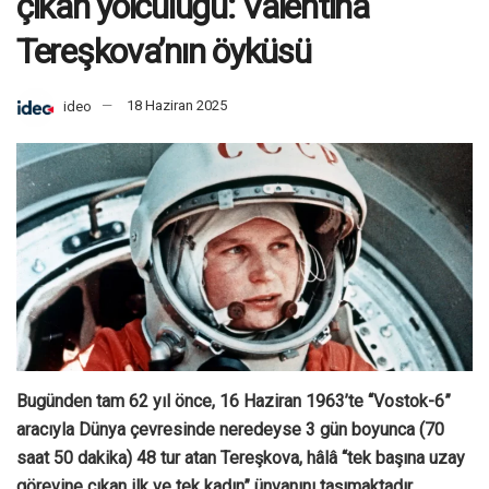
çıkan yolculuğu: Valentina
Tereşkova’nın öyküsü
ideo
18 Haziran 2025
Bugünden tam 62 yıl önce, 16 Haziran 1963’te “Vostok-6”
aracıyla Dünya çevresinde neredeyse 3 gün boyunca (70
saat 50 dakika) 48 tur atan Tereşkova, hâlâ “tek başına uzay
görevine çıkan ilk ve tek kadın” ünvanını taşımaktadır.