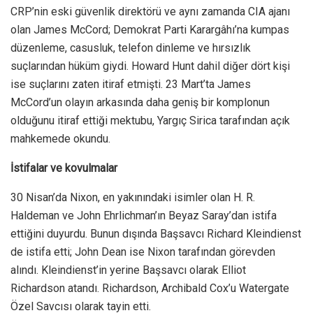
CRP’nin eski güvenlik direktörü ve aynı zamanda CIA ajanı
olan James McCord; Demokrat Parti Karargâhı’na kumpas
düzenleme, casusluk, telefon dinleme ve hırsızlık
suçlarından hüküm giydi. Howard Hunt dahil diğer dört kişi
ise suçlarını zaten itiraf etmişti. 23 Mart’ta James
McCord’un olayın arkasında daha geniş bir komplonun
olduğunu itiraf ettiği mektubu, Yargıç Sirica tarafından açık
mahkemede okundu.
İstifalar ve kovulmalar
30 Nisan’da Nixon, en yakınındaki isimler olan H. R.
Haldeman ve John Ehrlichman’ın Beyaz Saray’dan istifa
ettiğini duyurdu. Bunun dışında Başsavcı Richard Kleindienst
de istifa etti; John Dean ise Nixon tarafından görevden
alındı. Kleindienst’in yerine Başsavcı olarak Elliot
Richardson atandı. Richardson, Archibald Cox’u Watergate
Özel Savcısı olarak tayin etti.