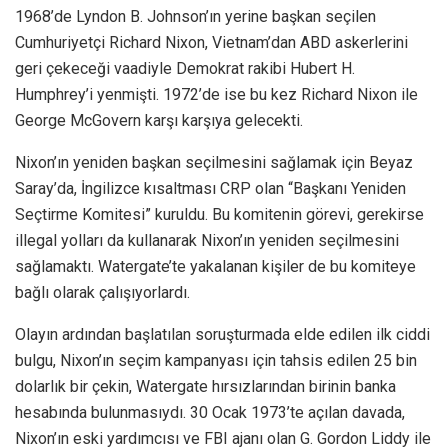
1968’de Lyndon B. Johnson’ın yerine başkan seçilen
Cumhuriyetçi Richard Nixon, Vietnam’dan ABD askerlerini
geri çekeceği vaadiyle Demokrat rakibi Hubert H.
Humphrey’i yenmişti. 1972’de ise bu kez Richard Nixon ile
George McGovern karşı karşıya gelecekti.
Nixon’ın yeniden başkan seçilmesini sağlamak için Beyaz
Saray’da, İngilizce kısaltması CRP olan “Başkanı Yeniden
Seçtirme Komitesi” kuruldu. Bu komitenin görevi, gerekirse
illegal yolları da kullanarak Nixon’ın yeniden seçilmesini
sağlamaktı. Watergate’te yakalanan kişiler de bu komiteye
bağlı olarak çalışıyorlardı.
Olayın ardından başlatılan soruşturmada elde edilen ilk ciddi
bulgu, Nixon’ın seçim kampanyası için tahsis edilen 25 bin
dolarlık bir çekin, Watergate hırsızlarından birinin banka
hesabında bulunmasıydı. 30 Ocak 1973’te açılan davada,
Nixon’ın eski yardımcısı ve FBI ajanı olan G. Gordon Liddy ile