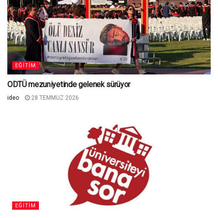
EĞITIM
ODTÜ mezuniyetinde gelenek sürüyor
ideo
28 TEMMUZ 2026
EĞITIM