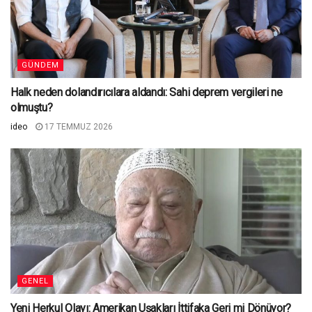
GÜNDEM
Halk neden dolandırıcılara aldandı: Sahi deprem vergileri ne
olmuştu?
ideo
17 TEMMUZ 2026
GENEL
Yeni Herkul Olayı: Amerikan Uşakları İttifaka Geri mi Dönüyor?