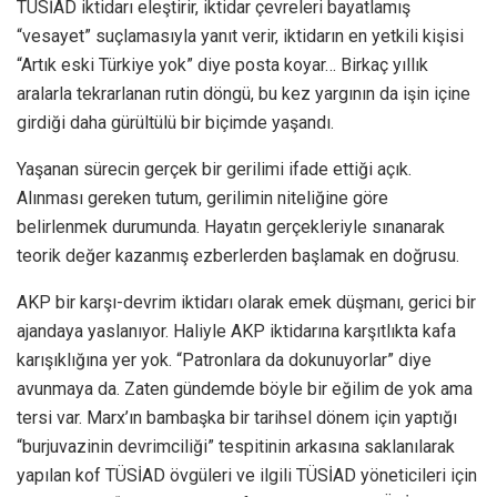
TÜSİAD iktidarı eleştirir, iktidar çevreleri bayatlamış
“vesayet” suçlamasıyla yanıt verir, iktidarın en yetkili kişisi
“Artık eski Türkiye yok” diye posta koyar… Birkaç yıllık
aralarla tekrarlanan rutin döngü, bu kez yargının da işin içine
girdiği daha gürültülü bir biçimde yaşandı.
Yaşanan sürecin gerçek bir gerilimi ifade ettiği açık.
Alınması gereken tutum, gerilimin niteliğine göre
belirlenmek durumunda. Hayatın gerçekleriyle sınanarak
teorik değer kazanmış ezberlerden başlamak en doğrusu.
AKP bir karşı-devrim iktidarı olarak emek düşmanı, gerici bir
ajandaya yaslanıyor. Haliyle AKP iktidarına karşıtlıkta kafa
karışıklığına yer yok. “Patronlara da dokunuyorlar” diye
avunmaya da. Zaten gündemde böyle bir eğilim de yok ama
tersi var. Marx’ın bambaşka bir tarihsel dönem için yaptığı
“burjuvazinin devrimciliği” tespitinin arkasına saklanılarak
yapılan kof TÜSİAD övgüleri ve ilgili TÜSİAD yöneticileri için