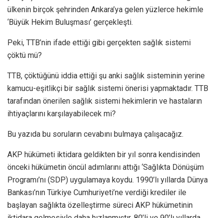
ülkenin birçok şehrinden Ankara’ya gelen yüzlerce hekimle
‘Büyük Hekim Buluşması’ gerçekleşti.
Peki, TTB’nin ifade ettiği gibi gerçekten sağlık sistemi
çöktü mü?
TTB, çöktüğünü iddia ettiği şu anki sağlık sisteminin yerine
kamucu-eşitlikçi bir sağlık sistemi önerisi yapmaktadır. TTB
tarafından önerilen sağlık sistemi hekimlerin ve hastaların
ihtiyaçlarını karşılayabilecek mi?
Bu yazıda bu soruların cevabını bulmaya çalışacağız.
AKP hükümeti iktidara geldikten bir yıl sonra kendisinden
önceki hükümetin öncül adımlarını attığı ‘Sağlıkta Dönüşüm
Programı’nı (SDP) uygulamaya koydu. 1990’lı yıllarda Dünya
Bankası’nın Türkiye Cumhuriyeti’ne verdiği krediler ile
başlayan sağlıkta özelleştirme süreci AKP hükümetinin
iktidara gelmesiyle daha hızlanmıştır. 80’li ve 90’lı yıllarda