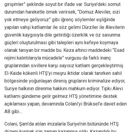
girişimler” şeklinde soyut bir ifade var. Suriye’deki somut
durumdan hareketle örnek verirsek, “Domuz Aleviler, sizi
yok etmeye geliyoruz” gibi iğrenç söylemler eşliğinde
yapılan vahşi katliamlar ile söz gelimi Dürziler ile Alevilerin
güvenlik kaygısıyla dile getirdiği özerklik ve öz savunma
güçleri oluşturulması gibi talepleri aynı kefeye koymaya
olanak tanıyan bir madde bu. Keza altıncı maddedeki “Esad
rejimi kalıntılarıyla mücadele” vurgusu da farklı inanç
gruplarından sivillere karşı sayısız katliam gerçekleştirmiş
El-Kaide kökenli HTŞ’yi meşru iktidar olarak tanırken sahil
bölgesinde yoğunlaşan direniş gruplarını kriminalize ediyor,
Suriye halkının direnme hakkını mahkum ediyor. Tıpkı Alevi
katliamı gündeme gelir gelmez HTŞ yönetimine destek
açıklaması yapan, devamında Colani’yi Brüksel’e davet eden
AB gibi…
Colani, Şam’da atılan imzalarla Suriye’nin bütününde HTŞ
düzeni kurmak için zaman kazanmış oldu. Kazandığı bu