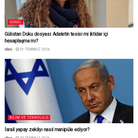
GENEL
Gülistan Doku dosyası: Adaletin tesisi mi iktidar içi
hesaplaşma mı?
ideo
31 TEMMUZ 2026
BILIM VE TEKNOLOJI
İsrail yapay zekâyı nasıl manipüle ediyor?