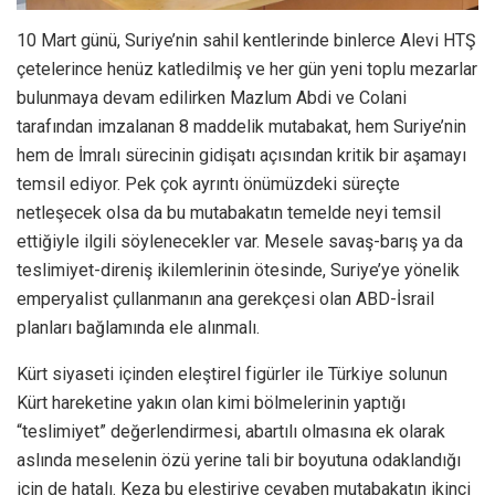
10 Mart günü, Suriye’nin sahil kentlerinde binlerce Alevi HTŞ
çetelerince henüz katledilmiş ve her gün yeni toplu mezarlar
bulunmaya devam edilirken Mazlum Abdi ve Colani
tarafından imzalanan 8 maddelik mutabakat, hem Suriye’nin
hem de İmralı sürecinin gidişatı açısından kritik bir aşamayı
temsil ediyor. Pek çok ayrıntı önümüzdeki süreçte
netleşecek olsa da bu mutabakatın temelde neyi temsil
ettiğiyle ilgili söylenecekler var. Mesele savaş-barış ya da
teslimiyet-direniş ikilemlerinin ötesinde, Suriye’ye yönelik
emperyalist çullanmanın ana gerekçesi olan ABD-İsrail
planları bağlamında ele alınmalı.
Kürt siyaseti içinden eleştirel figürler ile Türkiye solunun
Kürt hareketine yakın olan kimi bölmelerinin yaptığı
“teslimiyet” değerlendirmesi, abartılı olmasına ek olarak
aslında meselenin özü yerine tali bir boyutuna odaklandığı
için de hatalı. Keza bu eleştiriye cevaben mutabakatın ikinci