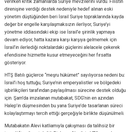
verirken kritik zamanlarda Suriye mevzilerini vurdu. Filistin
direnişine verdiği destek nedeniyle hedef alınan eski
yönetim düştüğünden beri İsrail Suriye topraklarında kayda
değer bir engelle karşılaşmaksızın ilerliyor, Suriye’yi
yönetme iddiasındaki ekip ise İsrail’e şirinlik yapmaya
devam ediyor, hatta kazara karşı karşıya gelmemek için
İsrail’in ilerlediği noktalardaki güçlerini alelacele çekerek
efendisine hizmette kusur etmeyeceğini her fırsatta
gösteriyor.
HTŞ Batılı güçlerce “meşru hükümet” sayılıyorsa nedeni bu:
İsrail’i hoş tuttuğu, Suriye’nin emperyalistler ve bölgedeki
işbirlikçileri tarafından paylaşılması sürecine destek olduğu
için. Şam’da imzalanan mutabakat, SDG’nin en azından
Halep’in düşmesinden bu yana Suriye’de tasarlanan süreci
kolaylaştırmayı tercih ettiği gerçeğiyle birlikte düşünülmeli.
Mutabakatın Alevi katliamıyla çakışması da talihsiz bir