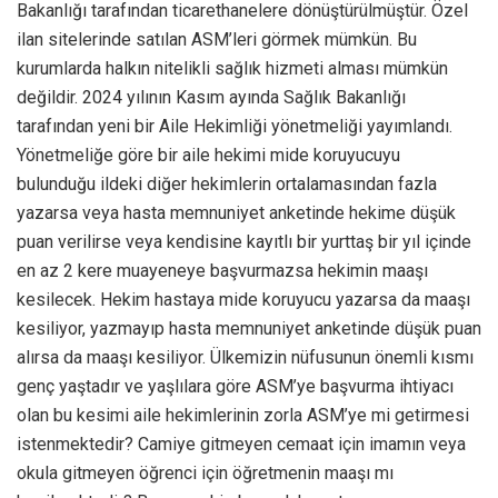
Bakanlığı tarafından ticarethanelere dönüştürülmüştür. Özel
ilan sitelerinde satılan ASM’leri görmek mümkün. Bu
kurumlarda halkın nitelikli sağlık hizmeti alması mümkün
değildir. 2024 yılının Kasım ayında Sağlık Bakanlığı
tarafından yeni bir Aile Hekimliği yönetmeliği yayımlandı.
Yönetmeliğe göre bir aile hekimi mide koruyucuyu
bulunduğu ildeki diğer hekimlerin ortalamasından fazla
yazarsa veya hasta memnuniyet anketinde hekime düşük
puan verilirse veya kendisine kayıtlı bir yurttaş bir yıl içinde
en az 2 kere muayeneye başvurmazsa hekimin maaşı
kesilecek. Hekim hastaya mide koruyucu yazarsa da maaşı
kesiliyor, yazmayıp hasta memnuniyet anketinde düşük puan
alırsa da maaşı kesiliyor. Ülkemizin nüfusunun önemli kısmı
genç yaştadır ve yaşlılara göre ASM’ye başvurma ihtiyacı
olan bu kesimi aile hekimlerinin zorla ASM’ye mi getirmesi
istenmektedir? Camiye gitmeyen cemaat için imamın veya
okula gitmeyen öğrenci için öğretmenin maaşı mı