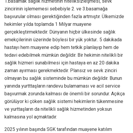
1.basamak sağlık hizmetinin niteliksizleşmesi, sevk
zincirinin işlememesi sebebiyle 2. ve 3.basamağa
başvurular olması gerektiğinden fazla artmıştır. Ülkemizde
hekimler yılda toplamda 1 Milyar muayene
gerçekleştirmektedir. Dünyanın hiçbir ülkesinde sağlık
emekçilerinin üzerinde böylesi bir yük yoktur.. 5 dakikada
hastayı hem muayene edip hem tetkik planlayıp hem de
tedavi edebilmek mümkün değildir. Bir hekimin nitelikli bir
sağlık hizmeri sunabilmesi için hastaya en az 20 dakika
zaman ayırması gerekmektedir. Plansız ve sevk zinciri
olmayan bu sağlık sisteminde bu mümkün değildir. Bunun
yanında yurtttaşların randevu bulamaması ve acil service
başvurmak zorunda kalması de önemli bir sorundur. Açıkça
görülüyor ki çöken sağlık sistemi hekimlerin tükenmesine
ve yurttaşların da nitelikli sağlık hizmetinden yoksun
kalmasına yol açmaktadır.
2025 yılının başında SGK tarafından muayene katılım