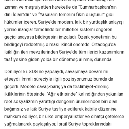
zaman ve meşruiyetten hareketle de “Cumhurbaşkanı’nın
dini İslam’dır” ve “Yasaların temelini fıkıh oluşturur” gibi
hükümler içeren, Suriye’de modern, laik bir yurttaşlık anlayışı
yerine inançlar temelinde bir milletler sistemi öngören
geçici anayasa bildirgesini imzaladı. Özerk yönetimin bu
bildirgeyi reddetmiş olması ikincil önemde. Ortadoğu’da
laikliğin ileri mevzilerinden Suriye’de tüm ilerici kazanımların
tasfiyesine giden yolda bir dönemeç alınmış durumda.
Deniliyor ki, SDG ne yapsaydı, savaşmaya devam mı
etseydi. İmralı süreciyle ilgili pozisyonumuz burada da
geçerli. Mesele savaş-barış ya da teslimiyet-direniş
ikiliklerinin ötesinde. “Ağır etkisinde” kalındığından yakınılan
reel sosyalizmin yarattığı dengenin ürünlerinden biri olan
bağımsız ve laik Suriye tasfiye edilerek kabile düzenine
mahkum ediliyor, bir ülke emperyalistler ve cihatçı çetelerce
yağmalanarak paylaşılıyor, İsrail Suriye topraklarındaki