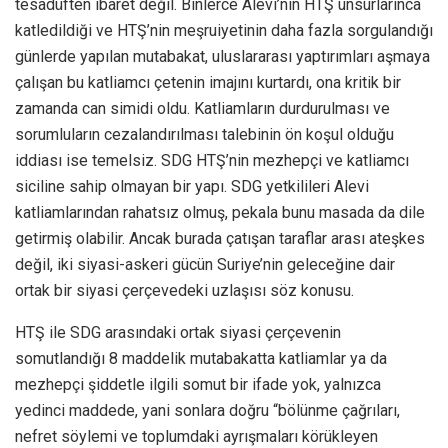
tesadüften ibaret değil. Binlerce Alevi’nin HTŞ unsurlarınca
katledildiği ve HTŞ’nin meşruiyetinin daha fazla sorgulandığı
günlerde yapılan mutabakat, uluslararası yaptırımları aşmaya
çalışan bu katliamcı çetenin imajını kurtardı, ona kritik bir
zamanda can simidi oldu. Katliamların durdurulması ve
sorumluların cezalandırılması talebinin ön koşul olduğu
iddiası ise temelsiz. SDG HTŞ’nin mezhepçi ve katliamcı
siciline sahip olmayan bir yapı. SDG yetkilileri Alevi
katliamlarından rahatsız olmuş, pekala bunu masada da dile
getirmiş olabilir. Ancak burada çatışan taraflar arası ateşkes
değil, iki siyasi-askeri gücün Suriye’nin geleceğine dair
ortak bir siyasi çerçevedeki uzlaşısı söz konusu.
HTŞ ile SDG arasındaki ortak siyasi çerçevenin
somutlandığı 8 maddelik mutabakatta katliamlar ya da
mezhepçi şiddetle ilgili somut bir ifade yok, yalnızca
yedinci maddede, yani sonlara doğru “bölünme çağrıları,
nefret söylemi ve toplumdaki ayrışmaları körükleyen