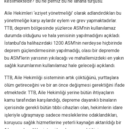
kesilmektedir? Bu ne perhiz bu ne lahana turşusu.
Aile Hekimleri ‘eziyet yönetmeliği’ olarak adlandırdıkları bu
yönetmeliğe karşı aylardır eylem ve grev yapmaktadırlar.
TTB, deprem bölgesinde yüzlerce ASM’nin kullanılamaz
durumda olduğunu ve hala yenisinin yapılmadığını açıkladı.
İstanbul’da halihazırdaki 1200 ASM’nin nerdeyse hiçbirinde
deprem güçlendirmesinin yapılmadığı, olası bir depremde
bu ASM’lerin yarısının yıkılacağı ve mahallemizdeki en yakın
sağlık kurumlarının kullanılamaz hale geleceği açıklandı.
TTB, Aile Hekimliği sisteminin artık çöktüğünü, yurttaşlara
ölüm getireceğini ve bir an önce değişmesi gerektiğini ifade
etmektedir. TTB, Aile Hekimliği yerine bütün ihtiyaçların
kamu tarafından karşılandığı, depreme dayanıklı binaların
içerisinde gerekli bütün tıbbi cihazları olan, hekimlerin idare
işleriyle uğraşmayıp sadece mesleklerine odaklandıkları,
koruyucu sağlık hizmetlerine yeterli kaynağın aktarıldığı bir