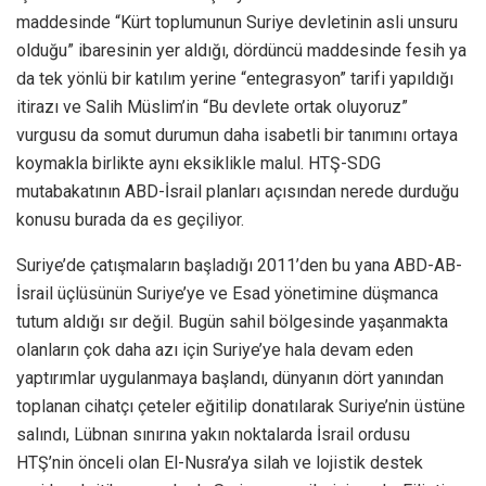
maddesinde “Kürt toplumunun Suriye devletinin asli unsuru
olduğu” ibaresinin yer aldığı, dördüncü maddesinde fesih ya
da tek yönlü bir katılım yerine “entegrasyon” tarifi yapıldığı
itirazı ve Salih Müslim’in “Bu devlete ortak oluyoruz”
vurgusu da somut durumun daha isabetli bir tanımını ortaya
koymakla birlikte aynı eksiklikle malul. HTŞ-SDG
mutabakatının ABD-İsrail planları açısından nerede durduğu
konusu burada da es geçiliyor.
Suriye’de çatışmaların başladığı 2011’den bu yana ABD-AB-
İsrail üçlüsünün Suriye’ye ve Esad yönetimine düşmanca
tutum aldığı sır değil. Bugün sahil bölgesinde yaşanmakta
olanların çok daha azı için Suriye’ye hala devam eden
yaptırımlar uygulanmaya başlandı, dünyanın dört yanından
toplanan cihatçı çeteler eğitilip donatılarak Suriye’nin üstüne
salındı, Lübnan sınırına yakın noktalarda İsrail ordusu
HTŞ’nin önceli olan El-Nusra’ya silah ve lojistik destek