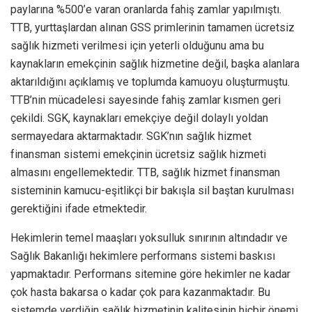
paylarına %500’e varan oranlarda fahiş zamlar yapılmıştı.
TTB, yurttaşlardan alınan GSS primlerinin tamamen ücretsiz
sağlık hizmeti verilmesi için yeterli olduğunu ama bu
kaynakların emekçinin sağlık hizmetine değil, başka alanlara
aktarıldığını açıklamış ve toplumda kamuoyu oluşturmuştu.
TTB’nin mücadelesi sayesinde fahiş zamlar kısmen geri
çekildi. SGK, kaynakları emekçiye değil dolaylı yoldan
sermayedara aktarmaktadır. SGK’nın sağlık hizmet
finansman sistemi emekçinin ücretsiz sağlık hizmeti
almasını engellemektedir. TTB, sağlık hizmet finansman
sisteminin kamucu-eşitlikçi bir bakışla sil baştan kurulması
gerektiğini ifade etmektedir.
Hekimlerin temel maaşları yoksulluk sınırının altındadır ve
Sağlık Bakanlığı hekimlere performans sistemi baskısı
yapmaktadır. Performans sitemine göre hekimler ne kadar
çok hasta bakarsa o kadar çok para kazanmaktadır. Bu
sistemde verdiğin sağlık hizmetinin kalitesinin hiçbir önemi