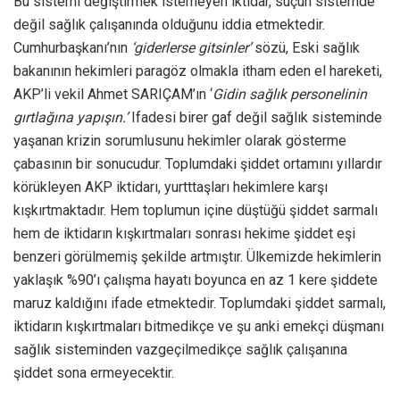
Bu sistemi değiştirmek istemeyen iktidar, suçun sistemde
değil sağlık çalışanında olduğunu iddia etmektedir.
Cumhurbaşkanı’nın
‘giderlerse gitsinler’
sözü, Eski sağlık
bakanının hekimleri paragöz olmakla itham eden el hareketi,
AKP’li vekil Ahmet SARIÇAM’ın ‘
Gidin sağlık personelinin
gırtlağına yapışın.’
Ifadesi birer gaf değil sağlık sisteminde
yaşanan krizin sorumlusunu hekimler olarak gösterme
çabasının bir sonucudur. Toplumdaki şiddet ortamını yıllardır
körükleyen AKP iktidarı, yurtttaşları hekimlere karşı
kışkırtmaktadır. Hem toplumun içine düştüğü şiddet sarmalı
hem de iktidarın kışkırtmaları sonrası hekime şiddet eşi
benzeri görülmemiş şekilde artmıştır. Ülkemizde hekimlerin
yaklaşık %90’ı çalışma hayatı boyunca en az 1 kere şiddete
maruz kaldığını ifade etmektedir. Toplumdaki şiddet sarmalı,
iktidarın kışkırtmaları bitmedikçe ve şu anki emekçi düşmanı
sağlık sisteminden vazgeçilmedikçe sağlık çalışanına
şiddet sona ermeyecektir.