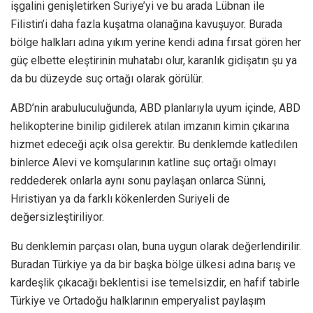
işgalini genişletirken Suriye’yi ve bu arada Lübnan ile
Filistin’i daha fazla kuşatma olanağına kavuşuyor. Burada
bölge halkları adına yıkım yerine kendi adına fırsat gören her
güç elbette eleştirinin muhatabı olur, karanlık gidişatın şu ya
da bu düzeyde suç ortağı olarak görülür.
ABD’nin arabuluculuğunda, ABD planlarıyla uyum içinde, ABD
helikopterine binilip gidilerek atılan imzanın kimin çıkarına
hizmet edeceği açık olsa gerektir. Bu denklemde katledilen
binlerce Alevi ve komşularının katline suç ortağı olmayı
reddederek onlarla aynı sonu paylaşan onlarca Sünni,
Hıristiyan ya da farklı kökenlerden Suriyeli de
değersizleştiriliyor.
Bu denklemin parçası olan, buna uygun olarak değerlendirilir.
Buradan Türkiye ya da bir başka bölge ülkesi adına barış ve
kardeşlik çıkacağı beklentisi ise temelsizdir, en hafif tabirle
Türkiye ve Ortadoğu halklarının emperyalist paylaşım