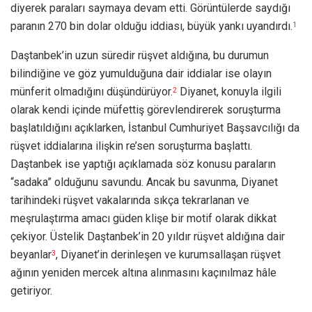
diyerek paraları saymaya devam etti. Görüntülerde saydığı
paranın 270 bin dolar olduğu iddiası, büyük yankı uyandırdı.
1
Daştanbek’in uzun süredir rüşvet aldığına, bu durumun
bilindiğine ve göz yumulduğuna dair iddialar ise olayın
münferit olmadığını düşündürüyor.
Diyanet, konuyla ilgili
2
olarak kendi içinde müfettiş görevlendirerek soruşturma
başlatıldığını açıklarken, İstanbul Cumhuriyet Başsavcılığı da
rüşvet iddialarına ilişkin re’sen soruşturma başlattı.
Daştanbek ise yaptığı açıklamada söz konusu paraların
“sadaka” olduğunu savundu. Ancak bu savunma, Diyanet
tarihindeki rüşvet vakalarında sıkça tekrarlanan ve
meşrulaştırma amacı güden klişe bir motif olarak dikkat
çekiyor. Üstelik Daştanbek’in 20 yıldır rüşvet aldığına dair
beyanlar
, Diyanet’in derinleşen ve kurumsallaşan rüşvet
3
ağının yeniden mercek altına alınmasını kaçınılmaz hâle
getiriyor.