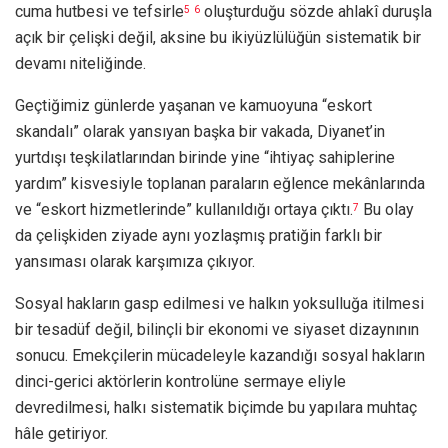
cuma hutbesi ve tefsirle
oluşturduğu sözde ahlakî duruşla
5
6
açık bir çelişki değil, aksine bu ikiyüzlülüğün sistematik bir
devamı niteliğinde.
Geçtiğimiz günlerde yaşanan ve kamuoyuna “eskort
skandalı” olarak yansıyan başka bir vakada, Diyanet’in
yurtdışı teşkilatlarından birinde yine “ihtiyaç sahiplerine
yardım” kisvesiyle toplanan paraların eğlence mekânlarında
ve “eskort hizmetlerinde” kullanıldığı ortaya çıktı.
Bu olay
7
da çelişkiden ziyade aynı yozlaşmış pratiğin farklı bir
yansıması olarak karşımıza çıkıyor.
Sosyal hakların gasp edilmesi ve halkın yoksulluğa itilmesi
bir tesadüf değil, bilinçli bir ekonomi ve siyaset dizaynının
sonucu. Emekçilerin mücadeleyle kazandığı sosyal hakların
dinci-gerici aktörlerin kontrolüne sermaye eliyle
devredilmesi, halkı sistematik biçimde bu yapılara muhtaç
hâle getiriyor.