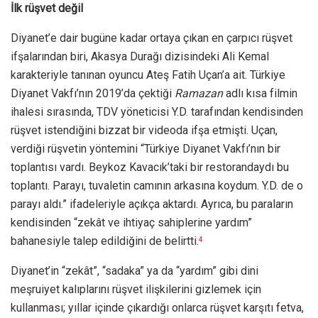
İlk rüşvet değil
Diyanet’e dair bugüne kadar ortaya çıkan en çarpıcı rüşvet
ifşalarından biri, Akasya Durağı dizisindeki Ali Kemal
karakteriyle tanınan oyuncu Ateş Fatih Uçan’a ait. Türkiye
Diyanet Vakfı’nın 2019’da çektiği
Ramazan
adlı kısa filmin
ihalesi sırasında, TDV yöneticisi Y.D. tarafından kendisinden
rüşvet istendiğini bizzat bir videoda ifşa etmişti. Uçan,
verdiği rüşvetin yöntemini “Türkiye Diyanet Vakfı’nın bir
toplantısı vardı. Beykoz Kavacık’taki bir restorandaydı bu
toplantı. Parayı, tuvaletin camının arkasına koydum. Y.D. de o
parayı aldı.” ifadeleriyle açıkça aktardı. Ayrıca, bu paraların
kendisinden “zekât ve ihtiyaç sahiplerine yardım”
bahanesiyle talep edildiğini de belirtti.
4
Diyanet’in “zekât”, “sadaka” ya da “yardım” gibi dini
meşruiyet kalıplarını rüşvet ilişkilerini gizlemek için
kullanması; yıllar içinde çıkardığı onlarca rüşvet karşıtı fetva,