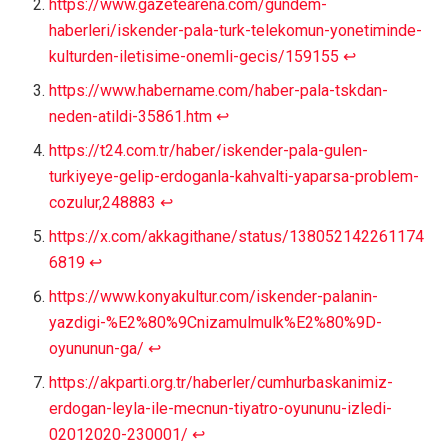
https://www.gazetearena.com/gundem-
haberleri/iskender-pala-turk-telekomun-yonetiminde-
kulturden-iletisime-onemli-gecis/159155
↩︎
https://www.habername.com/haber-pala-tskdan-
neden-atildi-35861.htm
↩︎
https://t24.com.tr/haber/iskender-pala-gulen-
turkiyeye-gelip-erdoganla-kahvalti-yaparsa-problem-
cozulur,248883
↩︎
https://x.com/akkagithane/status/138052142261174
6819
↩︎
https://www.konyakultur.com/iskender-palanin-
yazdigi-%E2%80%9Cnizamulmulk%E2%80%9D-
oyununun-ga/
↩︎
https://akparti.org.tr/haberler/cumhurbaskanimiz-
erdogan-leyla-ile-mecnun-tiyatro-oyununu-izledi-
02012020-230001/
↩︎