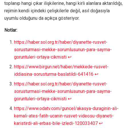
toplanıp hangi çıkar ilişkilerine, hangi kirli alanlara aktarıldığı,
rejimin kendi içindeki çelişkilerle değil, asıl doğasıyla
uyumlu olduğunu da açıkça gösteriyor.
Notlar:
https://haber.sol.org.tr/haber/diyanette-rusvet-
sorusturmasi-mekke-sorumlusunun-para-sayma-
goruntuleri-ortaya-cikmisti
↩︎
https://www.birgun.net/haber/mekkede-rusvet-
iddiasina-sorusturma-baslatildi-641416
↩︎
https://haber.sol.org.tr/haber/diyanette-rusvet-
sorusturmasi-mekke-sorumlusunun-para-sayma-
goruntuleri-ortaya-cikmisti
↩︎
https://www.odatv.com/guncel/akasya-duraginin-ali-
kemali-ates-fatih-ucanin-rusvet-videosu-diyaneti-
karistirdi-ali-erbas-bile-izledi-120033407
↩︎