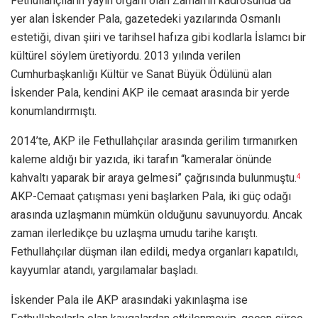
Fethullahçıların yayın organı olan Zaman’ın kadrosunda da
yer alan İskender Pala, gazetedeki yazılarında Osmanlı
estetiği, divan şiiri ve tarihsel hafıza gibi kodlarla İslamcı bir
kültürel söylem üretiyordu. 2013 yılında verilen
Cumhurbaşkanlığı Kültür ve Sanat Büyük Ödülünü alan
İskender Pala, kendini AKP ile cemaat arasında bir yerde
konumlandırmıştı.
2014’te, AKP ile Fethullahçılar arasında gerilim tırmanırken
kaleme aldığı bir yazıda, iki tarafın “kameralar önünde
kahvaltı yaparak bir araya gelmesi” çağrısında bulunmuştu.
4
AKP-Cemaat çatışması yeni başlarken Pala, iki güç odağı
arasında uzlaşmanın mümkün olduğunu savunuyordu. Ancak
zaman ilerledikçe bu uzlaşma umudu tarihe karıştı.
Fethullahçılar düşman ilan edildi, medya organları kapatıldı,
kayyumlar atandı, yargılamalar başladı.
İskender Pala ile AKP arasındaki yakınlaşma ise