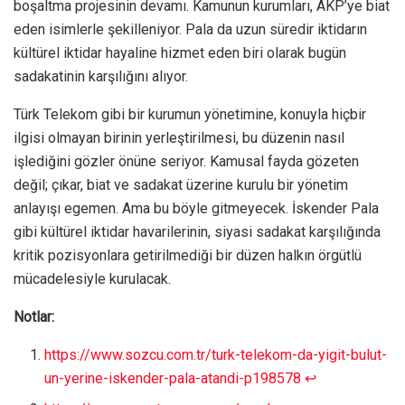
boşaltma projesinin devamı. Kamunun kurumları, AKP’ye biat
eden isimlerle şekilleniyor. Pala da uzun süredir iktidarın
kültürel iktidar hayaline hizmet eden biri olarak bugün
sadakatinin karşılığını alıyor.
Türk Telekom gibi bir kurumun yönetimine, konuyla hiçbir
ilgisi olmayan birinin yerleştirilmesi, bu düzenin nasıl
işlediğini gözler önüne seriyor. Kamusal fayda gözeten
değil; çıkar, biat ve sadakat üzerine kurulu bir yönetim
anlayışı egemen. Ama bu böyle gitmeyecek. İskender Pala
gibi kültürel iktidar havarilerinin, siyasi sadakat karşılığında
kritik pozisyonlara getirilmediği bir düzen halkın örgütlü
mücadelesiyle kurulacak.
Notlar:
https://www.sozcu.com.tr/turk-telekom-da-yigit-bulut-
un-yerine-iskender-pala-atandi-p198578
↩︎