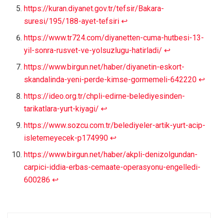
https://kuran.diyanet.gov.tr/tefsir/Bakara-
suresi/195/188-ayet-tefsiri
↩︎
https://www.tr724.com/diyanetten-cuma-hutbesi-13-
yil-sonra-rusvet-ve-yolsuzlugu-hatirladi/
↩︎
https://www.birgun.net/haber/diyanetin-eskort-
skandalinda-yeni-perde-kimse-gormemeli-642220
↩︎
https://ideo.org.tr/chpli-edirne-belediyesinden-
tarikatlara-yurt-kiyagi/
↩︎
https://www.sozcu.com.tr/belediyeler-artik-yurt-acip-
isletemeyecek-p174990
↩︎
https://www.birgun.net/haber/akpli-denizolgundan-
carpici-iddia-erbas-cemaate-operasyonu-engelledi-
600286
↩︎