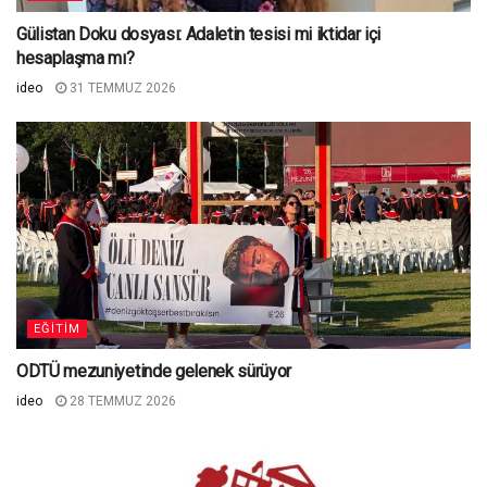
Gülistan Doku dosyası: Adaletin tesisi mi iktidar içi
hesaplaşma mı?
ideo
31 TEMMUZ 2026
EĞITIM
ODTÜ mezuniyetinde gelenek sürüyor
ideo
28 TEMMUZ 2026