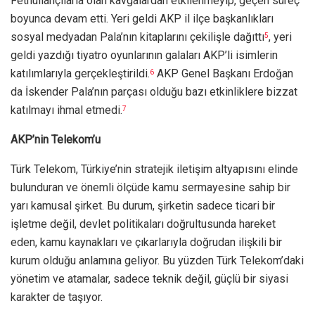
Fethullahçılarla olan kavgalardan etkilenmeyip, geçen süreç
boyunca devam etti. Yeri geldi AKP il ilçe başkanlıkları
sosyal medyadan Pala’nın kitaplarını çekilişle dağıttı
, yeri
5
geldi yazdığı tiyatro oyunlarının galaları AKP’li isimlerin
katılımlarıyla gerçekleştirildi.
AKP Genel Başkanı Erdoğan
6
da İskender Pala’nın parçası olduğu bazı etkinliklere bizzat
katılmayı ihmal etmedi.
7
AKP’nin Telekom’u
Türk Telekom, Türkiye’nin stratejik iletişim altyapısını elinde
bulunduran ve önemli ölçüde kamu sermayesine sahip bir
yarı kamusal şirket. Bu durum, şirketin sadece ticari bir
işletme değil, devlet politikaları doğrultusunda hareket
eden, kamu kaynakları ve çıkarlarıyla doğrudan ilişkili bir
kurum olduğu anlamına geliyor. Bu yüzden Türk Telekom’daki
yönetim ve atamalar, sadece teknik değil, güçlü bir siyasi
karakter de taşıyor.