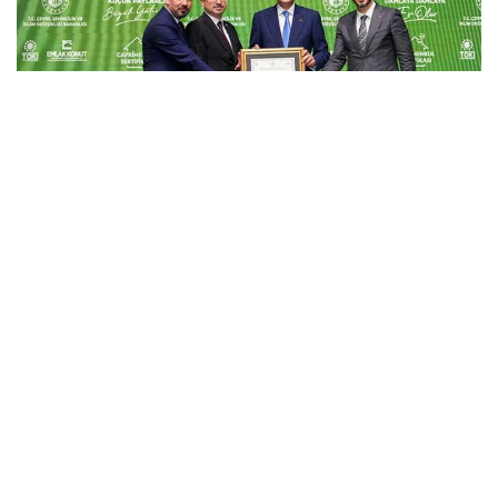
AKP’nin propaganda malzemesine dönüşen “Sosyal Konut
Projesi”, yılın son çeyreğinde başlaması planlanan 500 bin
sosyal konut projesi ve duyurulan “Gayrimenkul Sertifikası”
programı kapsamında yeniden gündeme geldi. Peki, bu
projeler ne kadar ilerledi, ne ölçüde “sosyal” ve konut krizine
gerçekten çözüm getirebiliyor mu?
Oğuzhan Aygen
2022 yılı sonlarında AKP Genel Başkanı Erdoğan tarafından
TOKİ eliyle “İlk Evim, İlk İşyerim” adlı bir projenin başlatıldığı,