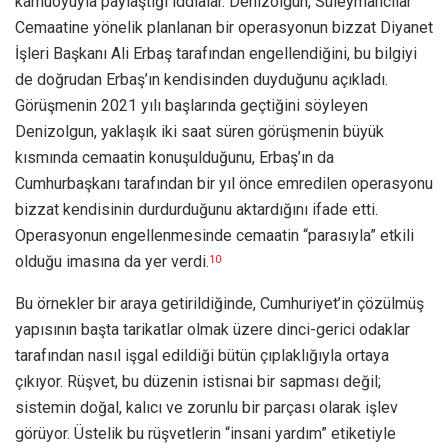
kamuoyuyla paylaştığı iddialar. Denizolgun, Süleymancılar
Cemaatine yönelik planlanan bir operasyonun bizzat Diyanet
İşleri Başkanı Ali Erbaş tarafından engellendiğini, bu bilgiyi
de doğrudan Erbaş’ın kendisinden duyduğunu açıkladı.
Görüşmenin 2021 yılı başlarında geçtiğini söyleyen
Denizolgun, yaklaşık iki saat süren görüşmenin büyük
kısmında cemaatin konuşulduğunu, Erbaş’ın da
Cumhurbaşkanı tarafından bir yıl önce emredilen operasyonu
bizzat kendisinin durdurduğunu aktardığını ifade etti.
Operasyonun engellenmesinde cemaatin “parasıyla” etkili
olduğu imasına da yer verdi.
10
Bu örnekler bir araya getirildiğinde, Cumhuriyet’in çözülmüş
yapısının başta tarikatlar olmak üzere dinci-gerici odaklar
tarafından nasıl işgal edildiği bütün çıplaklığıyla ortaya
çıkıyor. Rüşvet, bu düzenin istisnai bir sapması değil;
sistemin doğal, kalıcı ve zorunlu bir parçası olarak işlev
görüyor. Üstelik bu rüşvetlerin “insani yardım” etiketiyle