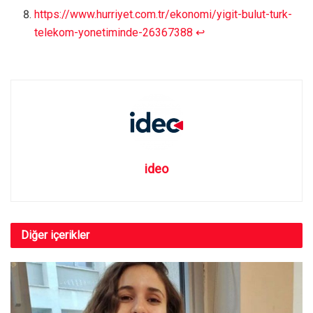
https://www.hurriyet.com.tr/ekonomi/yigit-bulut-turk-
telekom-yonetiminde-26367388
↩︎
ideo
Diğer
içerikler