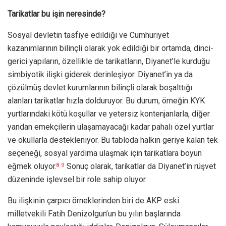
Tarikatlar bu işin neresinde?
Sosyal devletin tasfiye edildiği ve Cumhuriyet
kazanımlarının bilinçli olarak yok edildiği bir ortamda, dinci-
gerici yapıların, özellikle de tarikatların, Diyanet’le kurduğu
simbiyotik ilişki giderek derinleşiyor. Diyanet’in ya da
çözülmüş devlet kurumlarının bilinçli olarak boşalttığı
alanları tarikatlar hızla dolduruyor. Bu durum, örneğin KYK
yurtlarındaki kötü koşullar ve yetersiz kontenjanlarla, diğer
yandan emekçilerin ulaşamayacağı kadar pahalı özel yurtlar
ve okullarla destekleniyor. Bu tabloda halkın geriye kalan tek
seçeneği, sosyal yardıma ulaşmak için tarikatlara boyun
eğmek oluyor.
Sonuç olarak, tarikatlar da Diyanet’in rüşvet
8
9
düzeninde işlevsel bir role sahip oluyor.
Bu ilişkinin çarpıcı örneklerinden biri de AKP eski
milletvekili Fatih Denizolgun’un bu yılın başlarında