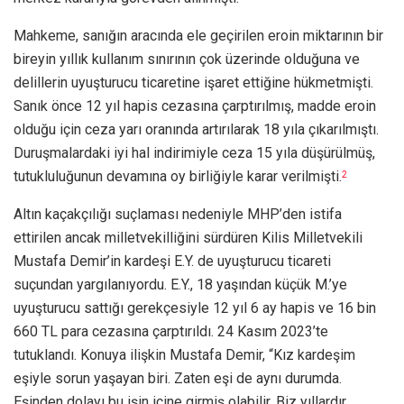
Mahkeme, sanığın aracında ele geçirilen eroin miktarının bir
bireyin yıllık kullanım sınırının çok üzerinde olduğuna ve
delillerin uyuşturucu ticaretine işaret ettiğine hükmetmişti.
Sanık önce 12 yıl hapis cezasına çarptırılmış, madde eroin
olduğu için ceza yarı oranında artırılarak 18 yıla çıkarılmıştı.
Duruşmalardaki iyi hal indirimiyle ceza 15 yıla düşürülmüş,
tutukluluğunun devamına oy birliğiyle karar verilmişti.
2
Altın kaçakçılığı suçlaması nedeniyle MHP’den istifa
ettirilen ancak milletvekilliğini sürdüren Kilis Milletvekili
Mustafa Demir’in kardeşi E.Y. de uyuşturucu ticareti
suçundan yargılanıyordu. E.Y., 18 yaşından küçük M.’ye
uyuşturucu sattığı gerekçesiyle 12 yıl 6 ay hapis ve 16 bin
660 TL para cezasına çarptırıldı. 24 Kasım 2023’te
tutuklandı. Konuya ilişkin Mustafa Demir, “Kız kardeşim
eşiyle sorun yaşayan biri. Zaten eşi de aynı durumda.
Eşinden dolayı bu işin içine girmiş olabilir. Biz yıllardır