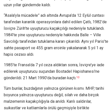
uzun yıllar gündemde kaldı.
“Asala’yla mücadele” adı altında Avrupa’da 12 Eylül cuntası
tarafından karanlık operasyonlara dahil edilen Çatlı, 1982’de
İsviçre Zürih’te uyuşturucu kaçakçılığı nedeniyle tutuklandı.
1984’te yine uyuşturucu nedeniyle hakkında Balle – Ville
Savcılığı tarafından tutuklama kararı çıkarıldı. Aynı yıl Paris’te
sahte pasaport ve 455 gram eroinle yakalanarak 5 yıl 1 ay
hapis cezası aldı.
1985’te Fransa’da 7 yıl ceza aldıktan sonra, İsviçre’ye iade
edilerek uyuşturucu suçundan Bostadel Hapishanesi’ne
gönderildi. 21 Mart 1990’da buradan kaçtı.
10
Tüm bunlar, buzdağının yalnızca görünen kısmı. MHP, tarihi
boyunca yalnızca uyuşturucu değil; silah ve daha birçok
malzemenin kaçakçılığıyla da anıldı. Kanlı saldırılar,
suikastlar ve katliamlarla örülü geçmişiyle birlikte