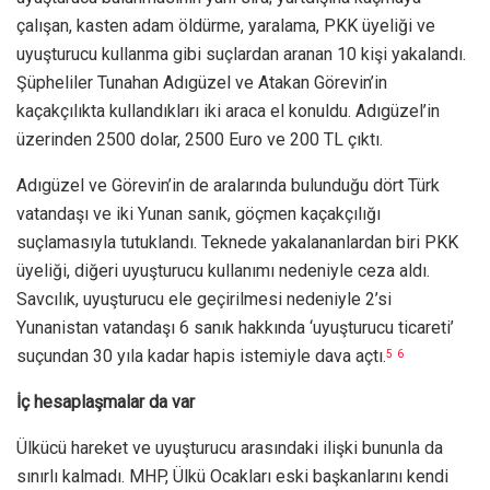
çalışan, kasten adam öldürme, yaralama, PKK üyeliği ve
uyuşturucu kullanma gibi suçlardan aranan 10 kişi yakalandı.
Şüpheliler Tunahan Adıgüzel ve Atakan Görevin’in
kaçakçılıkta kullandıkları iki araca el konuldu. Adıgüzel’in
üzerinden 2500 dolar, 2500 Euro ve 200 TL çıktı.
Adıgüzel ve Görevin’in de aralarında bulunduğu dört Türk
vatandaşı ve iki Yunan sanık, göçmen kaçakçılığı
suçlamasıyla tutuklandı. Teknede yakalananlardan biri PKK
üyeliği, diğeri uyuşturucu kullanımı nedeniyle ceza aldı.
Savcılık, uyuşturucu ele geçirilmesi nedeniyle 2’si
Yunanistan vatandaşı 6 sanık hakkında ‘uyuşturucu ticareti’
suçundan 30 yıla kadar hapis istemiyle dava açtı.
5
6
İç hesaplaşmalar da var
Ülkücü hareket ve uyuşturucu arasındaki ilişki bununla da
sınırlı kalmadı. MHP, Ülkü Ocakları eski başkanlarını kendi