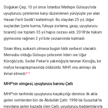
Doğukan Çep, 10 yıl önce İstanbul Maltepe Gülsuyu’nda
uyuşturucu çetelerine karşı düzenlenen yürüyüşte yer alan
Hasan Ferit Gedik’i katletmişti. Bu olaydan 25 yıl, diğer
suçlardan (çete kurma, fuhuşa zorlama, gasp, uyuşturucu
ticareti) ise toplam 35 yıl hapis cezası aldı. 2018’de hüküm
giymesine rağmen 2 yıl bile cezaevinde kalmadı.
Sinan Ateş suikastı olmasa bugün hâlâ serbest olacaktı.
Mensubu olduğu Gülsuyu çetesinin lideri ise Uğur
Köroğlu’ydu. Sedat Peker’e yakınlığıyla tanınan Köroğlu, bir
mafya hesaplaşmasında öldürüldü. MHP, onu anmayı da
ihmal etmedi.
8
9
MHP’nin simgesi, uyuşturucu baronu Çatlı
MHP’nin tarihinde uyuşturucu kaçakçılığı denince ilk akla
gelen isimlerden biri de Abdullah Çatlı. 1996’da Susurluk’ta
meydana gelen kazada ölen Çatlı, uyuşturucu bağlantılarıyla