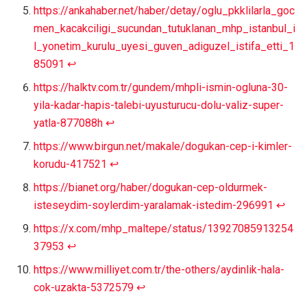
https://ankahaber.net/haber/detay/oglu_pkklilarla_goc
men_kacakciligi_sucundan_tutuklanan_mhp_istanbul_i
l_yonetim_kurulu_uyesi_guven_adiguzel_istifa_etti_1
85091
↩︎
https://halktv.com.tr/gundem/mhpli-ismin-ogluna-30-
yila-kadar-hapis-talebi-uyusturucu-dolu-valiz-super-
yatla-877088h
↩︎
https://www.birgun.net/makale/dogukan-cep-i-kimler-
korudu-417521
↩︎
https://bianet.org/haber/dogukan-cep-oldurmek-
isteseydim-soylerdim-yaralamak-istedim-296991
↩︎
https://x.com/mhp_maltepe/status/13927085913254
37953
↩︎
https://www.milliyet.com.tr/the-others/aydinlik-hala-
cok-uzakta-5372579
↩︎