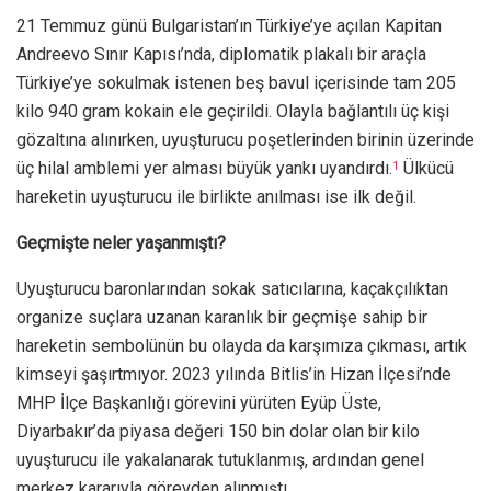
21 Temmuz günü Bulgaristan’ın Türkiye’ye açılan Kapitan
Andreevo Sınır Kapısı’nda, diplomatik plakalı bir araçla
Türkiye’ye sokulmak istenen beş bavul içerisinde tam 205
kilo 940 gram kokain ele geçirildi. Olayla bağlantılı üç kişi
gözaltına alınırken, uyuşturucu poşetlerinden birinin üzerinde
üç hilal amblemi yer alması büyük yankı uyandırdı.
Ülkücü
1
hareketin uyuşturucu ile birlikte anılması ise ilk değil.
Geçmişte neler yaşanmıştı?
Uyuşturucu baronlarından sokak satıcılarına, kaçakçılıktan
organize suçlara uzanan karanlık bir geçmişe sahip bir
hareketin sembolünün bu olayda da karşımıza çıkması, artık
kimseyi şaşırtmıyor. 2023 yılında Bitlis’in Hizan İlçesi’nde
MHP İlçe Başkanlığı görevini yürüten Eyüp Üste,
Diyarbakır’da piyasa değeri 150 bin dolar olan bir kilo
uyuşturucu ile yakalanarak tutuklanmış, ardından genel
merkez kararıyla görevden alınmıştı.