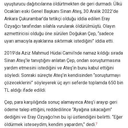
uyuşturucu dağıtıcılarına öldürtmekten de geri durmadı. Ülkü
Ocakları eski Genel Başkanı Sinan Ateş, 30 Aralık 2022’de
Ankara Çukurambar’da tetikçi olduğu iddia edilen Eray
Özyağcı tarafından silahla vurularak öldürülmüştü. Olayın
azmettiricisi olduğu öne sürülen Doğukan Çep, “sadece
uyarı amacıyla ayaklarına sıktırmak istediğini” iddia etti.
2019’da Aziz Mahmud Hüdai Camii’nde namaz kıldığı sırada
Sinan Ateş’le tanıştığını anlatan Çep, ondan soruşturmasına
yardım etmesini istediğini ve Ateş’in bunu kabul ettiğini
söyledi. Sonraki süreçte Ateş’in kendisinden “soruşturmayı
çözeceklerini” söyleyerek üç ayrı seferde toplamda 650 bin
TL aldığı ifade edildi.
Çep, para karşılığında sonuç alamayınca Ateş’i arayıp geri
ödeme talep ettiğini, reddedilince “Ayağına sıkacağım”
dediğini ve Eray Özyağcı’nın bu işi üstlendiğini belirtti. “Eğer
öldürmek isteseydim, kendim yapardım,” dedi.
7