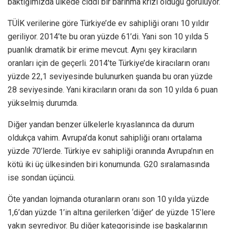
baktığımızda ülkede ciddi bir barınma krizi olduğu görülüyor.
TÜİK verilerine göre Türkiye’de ev sahipliği oranı 10 yıldır
geriliyor. 2014’te bu oran yüzde 61’di. Yani son 10 yılda 5
puanlık dramatik bir erime mevcut. Aynı şey kiracıların
oranları için de geçerli. 2014’te Türkiye’de kiracıların oranı
yüzde 22,1 seviyesinde bulunurken şuanda bu oran yüzde
28 seviyesinde. Yani kiracıların oranı da son 10 yılda 6 puan
yükselmiş durumda.
Diğer yandan benzer ülkelerle kıyaslanınca da durum
oldukça vahim. Avrupa’da konut sahipliği oranı ortalama
yüzde 70’lerde. Türkiye ev sahipliği oranında Avrupa’nın en
kötü iki üç ülkesinden biri konumunda. G20 sıralamasında
ise sondan üçüncü.
Öte yandan lojmanda oturanların oranı son 10 yılda yüzde
1,6’dan yüzde 1’in altına gerilerken ‘diğer’ de yüzde 15’lere
yakın seyrediyor. Bu diğer kategorisinde ise başkalarının