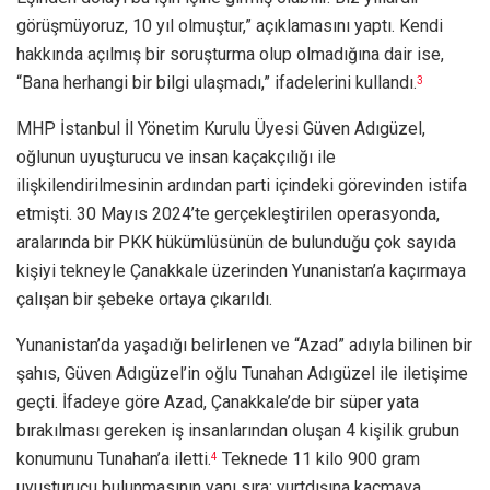
görüşmüyoruz, 10 yıl olmuştur,” açıklamasını yaptı. Kendi
hakkında açılmış bir soruşturma olup olmadığına dair ise,
“Bana herhangi bir bilgi ulaşmadı,” ifadelerini kullandı.
3
MHP İstanbul İl Yönetim Kurulu Üyesi Güven Adıgüzel,
oğlunun uyuşturucu ve insan kaçakçılığı ile
ilişkilendirilmesinin ardından parti içindeki görevinden istifa
etmişti. 30 Mayıs 2024’te gerçekleştirilen operasyonda,
aralarında bir PKK hükümlüsünün de bulunduğu çok sayıda
kişiyi tekneyle Çanakkale üzerinden Yunanistan’a kaçırmaya
çalışan bir şebeke ortaya çıkarıldı.
Yunanistan’da yaşadığı belirlenen ve “Azad” adıyla bilinen bir
şahıs, Güven Adıgüzel’in oğlu Tunahan Adıgüzel ile iletişime
geçti. İfadeye göre Azad, Çanakkale’de bir süper yata
bırakılması gereken iş insanlarından oluşan 4 kişilik grubun
konumunu Tunahan’a iletti.
Teknede 11 kilo 900 gram
4
uyuşturucu bulunmasının yanı sıra; yurtdışına kaçmaya