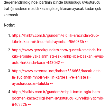
değerlendirildiğinde, partinin içinde bulunduğu uyuşturucu
trafiği sadece maddi kazançla açıklanamayacak kadar çok
katmanlı.
Notlar:
https://halktv.com.tr/gundem/elcilik-aracindan-206-
kilo-kokain-cikti-uc-hilal-ayrintisi-956933h
↩︎
https://www.gercekgundem.com/guncel/aracinda-bir-
kilo-eroinle-yakalanmisti-eski-mhp-ilce-baskani-eyup-
uste-hakkinda-karar-443042
↩︎
https://www.evrensel.net/haber/536663/kacak-altin-
la-suclanan-mhpli-vekilin-kardesi-ve-enistesi-
uyusturucudan-tutuklu
↩︎
https://halktv.com.tr/gundem/mhpli-ismin-oglu-hem-
gocmen-kacakciligi-hem-uyusturucu-kuryeligi-yapmis-
846332h
↩︎