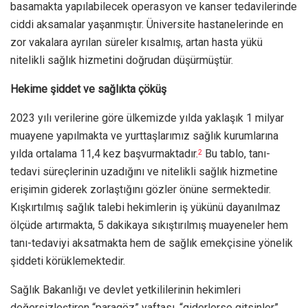
basamakta yapılabilecek operasyon ve kanser tedavilerinde
ciddi aksamalar yaşanmıştır. Üniversite hastanelerinde en
zor vakalara ayrılan süreler kısalmış, artan hasta yükü
nitelikli sağlık hizmetini doğrudan düşürmüştür.
Hekime şiddet ve sağlıkta çöküş
2023 yılı verilerine göre ülkemizde yılda yaklaşık 1 milyar
muayene yapılmakta ve yurttaşlarımız sağlık kurumlarına
yılda ortalama 11,4 kez başvurmaktadır.
Bu tablo, tanı-
2
tedavi süreçlerinin uzadığını ve nitelikli sağlık hizmetine
erişimin giderek zorlaştığını gözler önüne sermektedir.
Kışkırtılmış sağlık talebi hekimlerin iş yükünü dayanılmaz
ölçüde artırmakta, 5 dakikaya sıkıştırılmış muayeneler hem
tanı-tedaviyi aksatmakta hem de sağlık emekçisine yönelik
şiddeti körüklemektedir.
Sağlık Bakanlığı ve devlet yetkililerinin hekimleri
değersizleştiren “paragöz” yaftası, “giderlerse gitsinler”