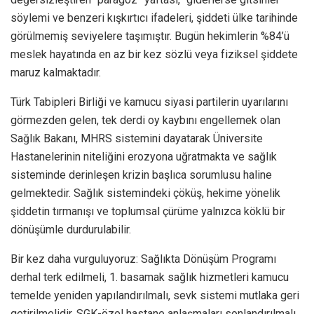
söylemi ve benzeri kışkırtıcı ifadeleri, şiddeti ülke tarihinde
görülmemiş seviyelere taşımıştır. Bugün hekimlerin %84’ü
meslek hayatında en az bir kez sözlü veya fiziksel şiddete
maruz kalmaktadır.
Türk Tabipleri Birliği ve kamucu siyasi partilerin uyarılarını
görmezden gelen, tek derdi oy kaybını engellemek olan
Sağlık Bakanı, MHRS sistemini dayatarak Üniversite
Hastanelerinin niteliğini erozyona uğratmakta ve sağlık
sisteminde derinleşen krizin başlıca sorumlusu haline
gelmektedir. Sağlık sistemindeki çöküş, hekime yönelik
şiddetin tırmanışı ve toplumsal çürüme yalnızca köklü bir
dönüşümle durdurulabilir.
Bir kez daha vurguluyoruz: Sağlıkta Dönüşüm Programı
derhal terk edilmeli, 1. basamak sağlık hizmetleri kamucu
temelde yeniden yapılandırılmalı, sevk sistemi mutlaka geri
getirilmelidir. SGK-özel hastane anlaşmaları sonlandırılmalı,