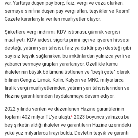
var. Yurttaşa düşen pay borç, faiz, vergi ve ceza olurken;
sermaye sınıfına düşen pay vergi afları, teşvikler ve Resmî
Gazete kararlarıyla verilen muafiyetler oluyor.
Şirketlere vergi indirimi, KDV istisnası, gümrük vergisi
muafiyeti, KDV iadesi, sigorta primi işçi ve işveren hissesi
desteği, yatırım yeri tahsisi, faiz ya da kâr payı desteği gibi
sayısız teşvik sağlanırken, bu imkânlardan yalnızca yerli ve
yabancı sermaye grupları yararlanıyor. Özellikle kamu
ihalelerinin büyük bölümünü üstlenen ve “beşli çete” olarak
bilinen Cengiz, Limak, Kolin, Kalyon ve MNG, milyarlarca
liralık vergi muafiyetlerinden, yatırım yeri tahsislerinden ve
Hazine garantilerinden faydalanmaya devam ediyor.
2022 yılında verilen ve düzenlenen Hazine garantilerinin
toplamı 402 milyar TL’ye ulaştı.
2023 boyunca yalnızca bu
4
beş şirketin aldığı ihaleler ve garantilerin Hazine üzerindeki
yükü yüz milyarlarca lirayı buldu. Devletin teşvik ve garanti