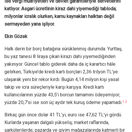
ise vergi muafiyetleri ve devlet garantileriyle servetlerini
katlıyor. Asgari ücretlinin kiraz dahi yiyemediği tabloda;
milyonlar icralık olurken, kamu kaynakları halktan değil
sermayeden yana işliyor.
Ekin Gözek
Halk derin bir borç batağına sürüklenmiş durumda. Yurttaş,
bu yaz tanesi 8 liraya çıkan kirazı dahi yiyemediğinden
yakınıyor. Güncel tablo giderek daha da iç karartıcı hâle
gelirken, Türkiye’de kredi kartı borçları 2,36 trilyon TL’ye
ulaşarak yeni bir rekor kırdı. Bugün 4,14 milyon kişi yasal
takip ve icra süreçleriyle karşı karşıya. Kredi kartı
kullanıcılarının yüzde 43,5’i borcun tamamını ödeyemiyor;
yüzde 20,7’si ise son üç aydır tek kuruş ödeme yapamadı.
1
2
Birkaç gün önce dolar 41 TL’yi, euro ise 47,62 TL’yi gördü.
Kurlarda yaşanan dalgalı yükseliş; market raflarında,
şarküterilerde, pazarda ve giyim mağazalarında katmerli bir