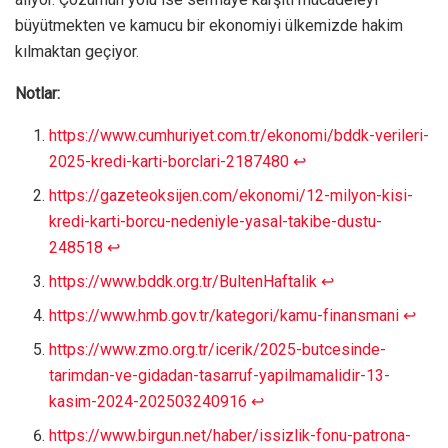
büyütmekten ve kamucu bir ekonomiyi ülkemizde hakim
kılmaktan geçiyor.
Notlar:
https://www.cumhuriyet.com.tr/ekonomi/bddk-verileri-
2025-kredi-karti-borclari-2187480
↩︎
https://gazeteoksijen.com/ekonomi/12-milyon-kisi-
kredi-karti-borcu-nedeniyle-yasal-takibe-dustu-
248518
↩︎
https://www.bddk.org.tr/BultenHaftalik
↩︎
https://www.hmb.gov.tr/kategori/kamu-finansmani
↩︎
https://www.zmo.org.tr/icerik/2025-butcesinde-
tarimdan-ve-gidadan-tasarruf-yapilmamalidir-13-
kasim-2024-202503240916
↩︎
https://www.birgun.net/haber/issizlik-fonu-patrona-