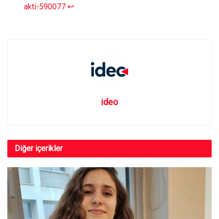
akti-590077
↩︎
ideo
Diğer
içerikler