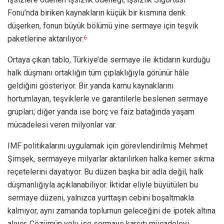
Fonu’nda biriken kaynakların küçük bir kısmına denk
düşerken, fonun büyük bölümü yine sermaye için teşvik
paketlerine aktarılıyor.
6
Ortaya çıkan tablo, Türkiye’de sermaye ile iktidarın kurduğu
halk düşmanı ortaklığın tüm çıplaklığıyla görünür hâle
geldiğini gösteriyor. Bir yanda kamu kaynaklarını
hortumlayan, teşviklerle ve garantilerle beslenen sermaye
grupları; diğer yanda ise borç ve faiz batağında yaşam
mücadelesi veren milyonlar var.
IMF politikalarını uygulamak için görevlendirilmiş Mehmet
Şimşek, sermayeye milyarlar aktarılırken halka kemer sıkma
reçetelerini dayatıyor. Bu düzen başka bir adla değil, halk
düşmanlığıyla açıklanabiliyor. İktidar eliyle büyütülen bu
sermaye düzeni, yalnızca yurttaşın cebini boşaltmakla
kalmıyor, aynı zamanda toplumun geleceğini de ipotek altına
alıyor. Çözümün yolu ise sermaye karşıtı mücadeleyi