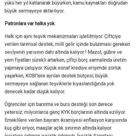
yükü her yıl katlanarak büyürken, kamu kaynakları doğrudan
büyük sermayeye aktarılıyor.
Patronlara var halka yok
Halk için aynı teşvik mekanizmaları işletilmiyor. Çiftçiye
verilen tarımsal destek, millî gelir içinde bulunması gereken
seviyenin yarısının dahi altında kalıyor.
Mazot, gübre ve
5
yem fiyatları sürekli artarken, çiftçi borç sarmalında üretim
yapmaya çalışıyor. Küçük esnaf krediye erişimde zorluk
yaşarken, KOBİ’lere ayrılan destek bütçesi, büyük
sermayeye sağlanan teşviklerle kıyaslandığında yok
denecek kadar düşük kalıyor.
Öğrenciler için barınma ve burs desteği son derece
yetersiz; milyonlarca genç KYK borçlarının altında eziliyor.
Emeklilere verilen bayram ikramiyesi enflasyon karşısında
kuş gibi eriyor, maaşlar açlık sınırının altında kalıyor.
İşsizlere ödenen işsizlik ödeneği, İşsizlik Sigortası