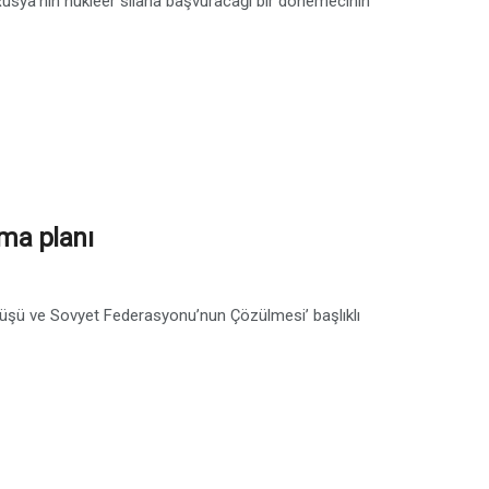
usya’nın nükleer silaha başvuracağı bir dönemecinin
ma planı
öküşü ve Sovyet Federasyonu’nun Çözülmesi’ başlıklı