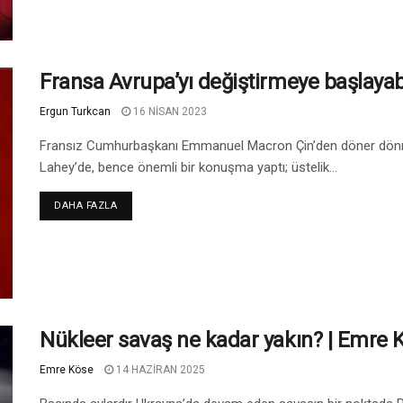
Fransa Avrupa’yı değiştirmeye başlayabi
Ergun Turkcan
16 NISAN 2023
Fransız Cumhurbaşkanı Emmanuel Macron Çin’den döner dönmez
Lahey’de, bence önemli bir konuşma yaptı; üstelik...
DAHA FAZLA
Nükleer savaş ne kadar yakın? | Emre 
Emre Köse
14 HAZIRAN 2025