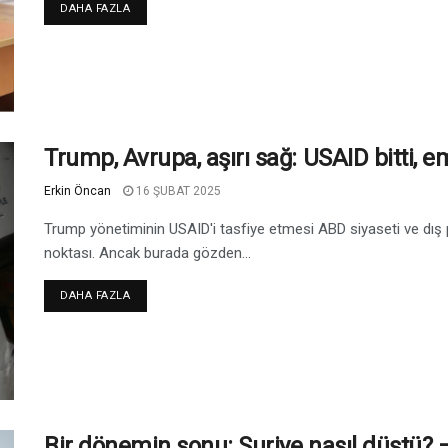
DAHA FAZLA
Trump, Avrupa, aşırı sağ: USAID bitti, e
Erkin Öncan
16 ŞUBAT 2025
Trump yönetiminin USAID'i tasfiye etmesi ABD siyaseti ve dış 
noktası. Ancak burada gözden...
DAHA FAZLA
Bir dönemin sonu: Suriye nasıl düştü? –