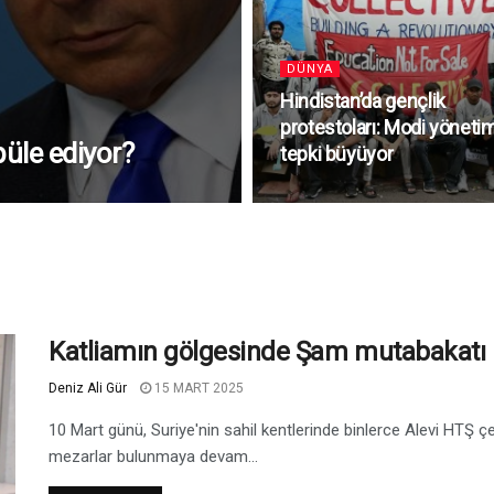
DÜNYA
Hindistan’da gençlik
protestoları: Modi yöneti
püle ediyor?
tepki büyüyor
Katliamın gölgesinde Şam mutabakatı
Deniz Ali Gür
15 MART 2025
10 Mart günü, Suriye'nin sahil kentlerinde binlerce Alevi HTŞ ç
mezarlar bulunmaya devam...