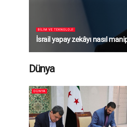
BILIM VE TEKNOLOJI
İsrail yapay zekâyı nasıl mani
Dünya
DÜNYA