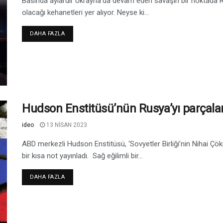
Basında aylardır Ukrayna’da devam eden savaşın bir noktada R
olacağı kehanetleri yer alıyor. Neyse ki...
DAHA FAZLA
Hudson Enstitüsü’nün Rusya’yı parçala
ideo
13 NISAN 2023
ABD merkezli Hudson Enstitüsü, ‘Sovyetler Birliği’nin Nihai Ç
bir kısa not yayınladı. Sağ eğilimli bir...
DAHA FAZLA