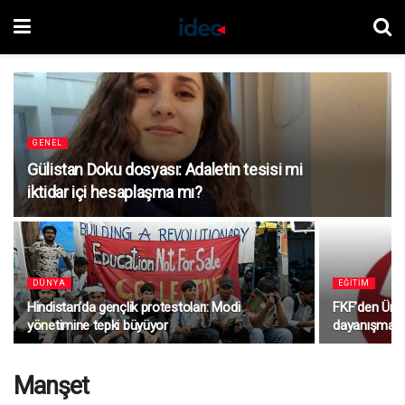
GENEL
Gülistan Doku dosyası: Adaletin tesisi mi
iktidar içi hesaplaşma mı?
DÜNYA
EĞITIM
Hindistan’da gençlik protestoları: Modi
FKF’den Üniv
yönetimine tepki büyüyor
dayanışma eli
Manşet