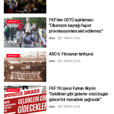
FKF’den ODTÜ açıklaması:
MANŞET
“Ülkemizin bayrağı faşist
provokasyonlara alet edilemez”
ideo
7 MAYIS 2026
ABD 6. Filosunun tarihçesi
MANŞET
ideo
6 MAYIS 2026
FKF YK üyesi Furkan Akyön:
MANŞET
“Geldikleri gibi giderler sözü bugün
güncel bir mücadele çağrısıdır”
ideo
5 MAYIS 2026