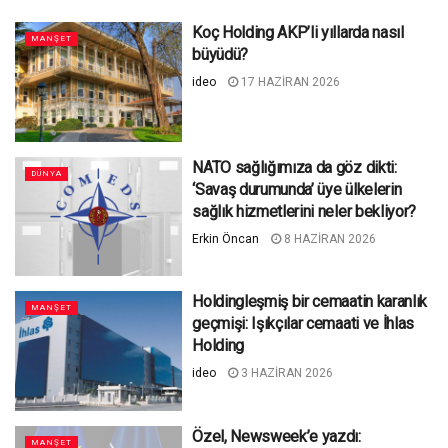
Koç Holding AKP’li yıllarda nasıl
MANŞET
büyüdü?
ideo
17 HAZIRAN 2026
NATO sağlığımıza da göz dikti:
DÜNYA
‘Savaş durumunda’ üye ülkelerin
sağlık hizmetlerini neler bekliyor?
Erkin Öncan
8 HAZIRAN 2026
Holdingleşmiş bir cemaatin karanlık
MANŞET
geçmişi: Işıkçılar cemaati ve İhlas
Holding
ideo
3 HAZIRAN 2026
Özel, Newsweek’e yazdı:
MANŞET