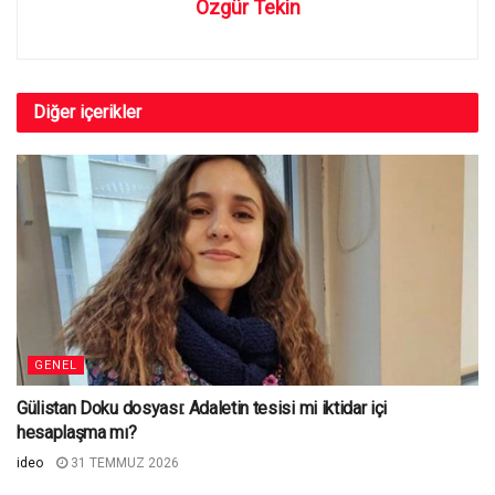
Özgür Tekin
Diğer
içerikler
GENEL
Gülistan Doku dosyası: Adaletin tesisi mi iktidar içi
hesaplaşma mı?
ideo
31 TEMMUZ 2026