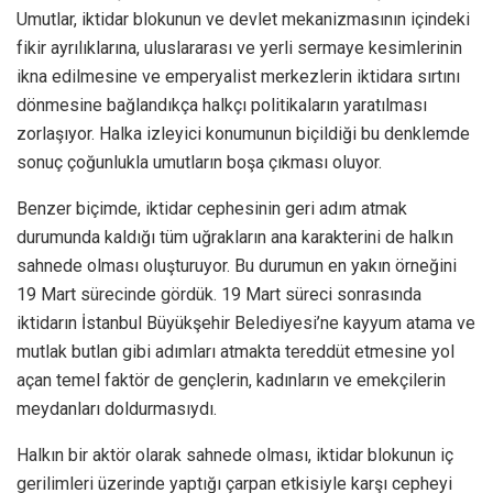
Umutlar, iktidar blokunun ve devlet mekanizmasının içindeki
fikir ayrılıklarına, uluslararası ve yerli sermaye kesimlerinin
ikna edilmesine ve emperyalist merkezlerin iktidara sırtını
dönmesine bağlandıkça halkçı politikaların yaratılması
zorlaşıyor. Halka izleyici konumunun biçildiği bu denklemde
sonuç çoğunlukla umutların boşa çıkması oluyor.
Benzer biçimde, iktidar cephesinin geri adım atmak
durumunda kaldığı tüm uğrakların ana karakterini de halkın
sahnede olması oluşturuyor. Bu durumun en yakın örneğini
19 Mart sürecinde gördük. 19 Mart süreci sonrasında
iktidarın İstanbul Büyükşehir Belediyesi’ne kayyum atama ve
mutlak butlan gibi adımları atmakta tereddüt etmesine yol
açan temel faktör de gençlerin, kadınların ve emekçilerin
meydanları doldurmasıydı.
Halkın bir aktör olarak sahnede olması, iktidar blokunun iç
gerilimleri üzerinde yaptığı çarpan etkisiyle karşı cepheyi